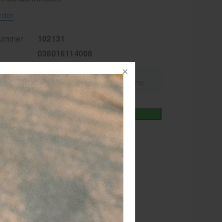
rder
nummer
102131
038016114008
4,63
excl.
incl.
15,95
9% BTW
9% BTW
+
In winkelmand
iet
or 15.00 besteld
dezelfde werkdag
rzonden!
RATIS
bezorging va. €95,- excl. btw
 dagen
retourgarantie