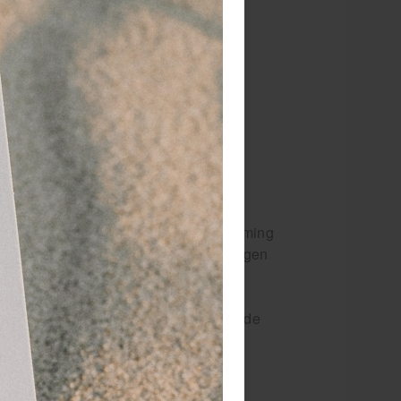
 jaar
dé paramedisch specialist
ermen van blaren, schaafwonden en
ule hydrogel voor langdurige bescherming
aakt van zuiver water. De pleisters zorgen
 verdere problemen.
g en houden de hydrogel pleisters op de
dere locatie op het lichaam.