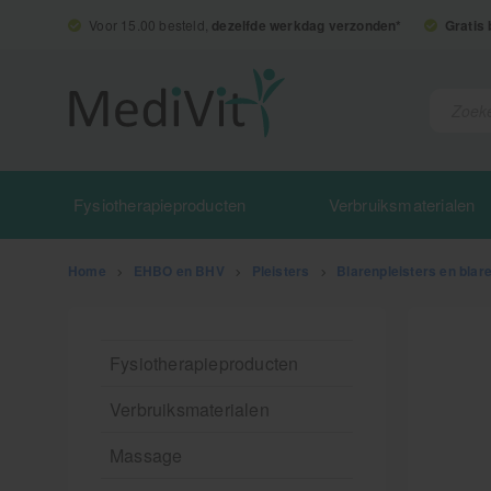
Voor 15.00 besteld,
dezelfde werkdag verzonden*
Gratis
Fysiotherapieproducten
Verbruiksmaterialen
Home
>
EHBO en BHV
>
Pleisters
>
Blarenpleisters en blar
Fysiotherapieproducten
Verbruiksmaterialen
Massage