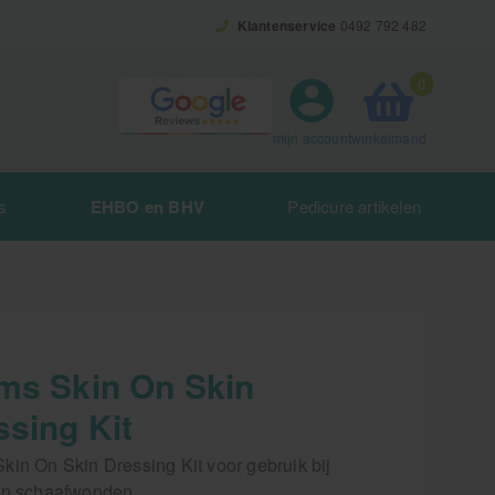
Klantenservice
0492 792 482
0
winkelmand
mijn account
s
EHBO en BHV
Pedicure artikelen
ms Skin On Skin
ssing Kit
kin On Skin Dressing Kit voor gebruik bij
en schaafwonden.