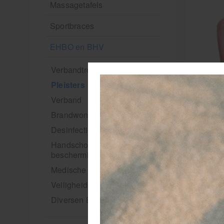
Massagetafels
Sportbraces
EHBO en BHV
Verbandtrommels
Pleisters
Verband
Brandwonden verzorging
Desinfectie middelen
Handschoenen en
bescherming
Medische hulpmiddelen
Veiligheidshesjes
Diversen EHBO en BHV