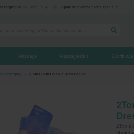
 bezorging
va. €95 excl. (NL)
30 jaar
dé sportmedische specialist
Massage
Massagetafels
Sportbrace
enverzorging
>
2Toms Skin On Skin Dressing Kit
2To
Dre
2Toms S
blaren 