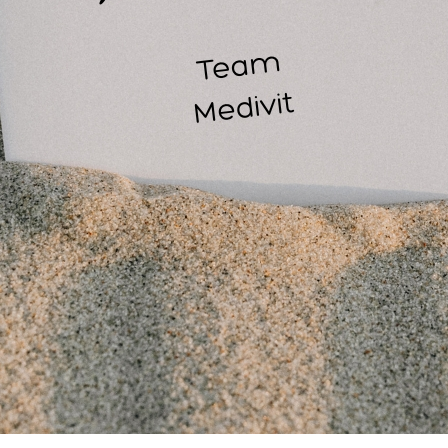
Schaafplekken
Insectenbeten en steken
Huidirritaties
in On Skin Dressing Kit inhoud:
Hydrogel pads van 16 cm x 7,5 cm
Adhesive shields. 5x Small 7,5 cm x 3,7 cm en 2x Large 12,7 