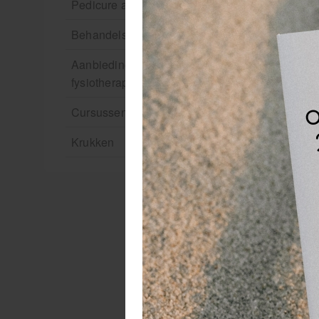
Pedicure artikelen
Behandelstoel elektrisch
Aanbiedingen groothandel
fysiotherapie en massage
Cursussen
2T
Krukken
hu
2T
en
di
De
ju
Di