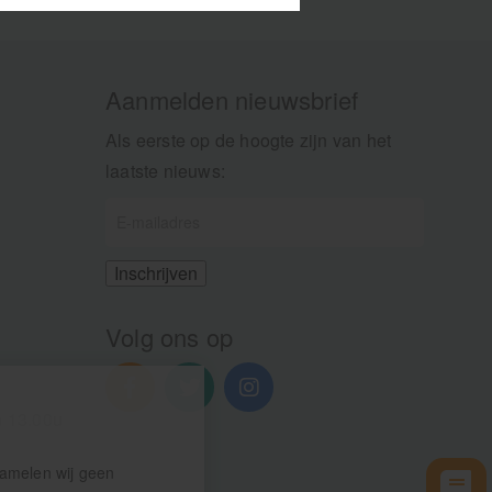
Aanmelden nieuwsbrief
Als eerste op de hoogte zijn van het
laatste nieuws:
Volg ons op
n 13.00u
zamelen wij geen