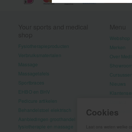
Your sports and medical
Menu
shop
Webshop
Fysiotherapieproducten
Merken
Verbruiksmaterialen
Over Medi
Massage
Showroom
Massagetafels
Cursusse
Sportbraces
Nieuws
EHBO en BHV
Klantense
Pedicure artikelen
Contact
Cookies
Behandelstoel elektrisch
Aanbiedi
Aanbiedingen groothandel
fysiotherapie en massage
Laat ons weten welke c