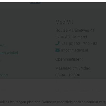
MediVit
Houtse Parallelweg 41
5706 AC Helmond
+31 (0)492 - 792 482
Vit
info@medivit.nl
 en winkel
Openingstijden:
n
Maandag t/m vrijdag
rvice
08.00 - 12.30u
13.00 - 16.00u
ngen
Wij pauzeren tussen 12.30 e
ookies we mogen plaatsen. Wanneer essentiële cookies aanklikt ver