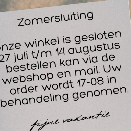
30
oms Skin On Skin Dressing Kit voor het verzachten & besch
idirritaties.
oms Skin On Skin Dressing Kit bevat een geavanceerde form
 flexibiliteit van de huid. Skin on Skin hydrogel pads zijn gem
rect voor verzachting en beschermen de huidproblemen tegen
 Skin on Skin Adhesive Shield zorgen voor extra beschermin
iste locatie. Eenvoudig op maat te knippen en geschikt voor ie
rect verlichting bij:
Blaren