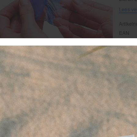
Lees ve
Artikel
EAN
1
-
favor
vo
ve
G
14