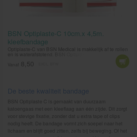
BSN Optiplaste-C 10cm.x 4,5m.
kleefbandage
Optiplaste-C van BSN Medical is makkelijk af te rollen
en is waterafstotend. BSN Optiplaste-C is een
kleefbandage in de breedte 10 cm. en met een totale
8,50
EXCL. BTW
lengte van 4,5 meter.
Vanaf
De beste kwaliteit bandage
BSN Optiplaste C is gemaakt van duurzaam
katoengaas met een kleeflaag aan één zijde. Dit zorgt
voor stevige fixatie, zonder dat u extra tape of clips
nodig heeft. De bandage vormt zich soepel naar het
lichaam en blijft goed zitten, zelfs bij beweging. Of het