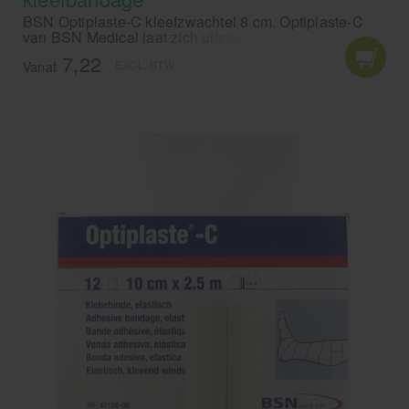
BSN Optiplaste-C kleefzwachtel 8 cm. Optiplaste-C
van BSN Medical laat zich uitstekend naar de
lichaamscontouren modelleren en verschuift niet.
7,22
EXCL. BTW
Vanaf