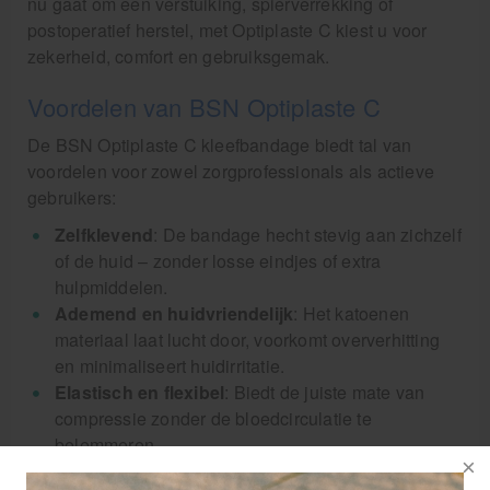
nu gaat om een verstuiking, spierverrekking of
postoperatief herstel, met Optiplaste C kiest u voor
zekerheid, comfort en gebruiksgemak.
Voordelen van BSN Optiplaste C
De BSN Optiplaste C kleefbandage biedt tal van
voordelen voor zowel zorgprofessionals als actieve
gebruikers:
Zelfklevend
: De bandage hecht stevig aan zichzelf
of de huid – zonder losse eindjes of extra
hulpmiddelen.
Ademend en huidvriendelijk
: Het katoenen
materiaal laat lucht door, voorkomt oververhitting
en minimaliseert huidirritatie.
Elastisch en flexibel
: Biedt de juiste mate van
compressie zonder de bloedcirculatie te
belemmeren.
Eenvoudig aan te brengen
: Dankzij de kleefstrip