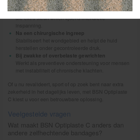
Preventief tijdens het sporten
Zeer geschikt voor atleten en actieve gebruikers
die extra steun willen tijdens intensieve
inspanning.
Na een chirurgische ingreep
Stabiliseert het wondgebied en helpt de huid
herstellen onder gecontroleerde druk.
Bij zwakke of overbelaste gewrichten
Werkt als preventieve ondersteuning voor mensen
met instabiliteit of chronische klachten.
Of u nu revalideert, sport of op zoek bent naar extra
zekerheid in het dagelijks leven, met BSN Optiplaste
C kiest u voor een betrouwbare oplossing.
Veelgestelde vragen
Wat maakt BSN Optiplaste C anders dan
andere zelfhechtende bandages?