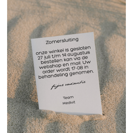
brengt u het verband snel en stevig aan – ook op
lastige plekken.
Veilig en betrouwbaar
: Ideaal voor het fixeren van
gewrichten, het verlichten van pijn en het
verminderen van zwelling.
Veelzijdig inzetbaar
: Geschikt voor enkels, knieën,
polsen, ellebogen en andere gewrichten.
Wanneer BSN Optiplaste C gebruiken?
BSN Optiplaste C is breed inzetbaar en geschikt voor
diverse medische en sportieve toepassingen. U
gebruikt deze bandage onder andere:
Bij verstuikingen en verrekkingen
Ondersteunt het gewricht zonder de mobiliteit
volledig te beperken.
Als nabehandeling van blessures
Biedt stabiliteit, bevordert het herstel en voorkomt
herhaling van letsel.