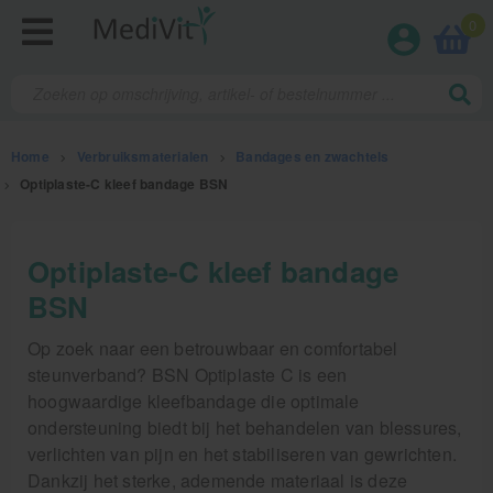
0
Home
>
Verbruiksmaterialen
>
Bandages en zwachtels
>
Optiplaste-C kleef bandage BSN
Fysiotherapieproducten
Optiplaste-C kleef bandage
BSN
Verbruiksmaterialen
Op zoek naar een betrouwbaar en comfortabel
Kinesiotape
steunverband? BSN Optiplaste C is een
Sporttape
hoogwaardige kleefbandage die optimale
ondersteuning biedt bij het behandelen van blessures,
Bandages en zwachtels
verlichten van pijn en het stabiliseren van gewrichten.
Farmaceutische artikelen
Dankzij het sterke, ademende materiaal is deze