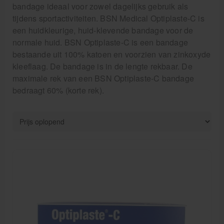
Verzorgingskoffers | Bidonkratten
bandage ideaal voor zowel dagelijks gebruik als
tijdens sportactiviteiten. BSN Medical Optiplaste-C is
Voedingssupplementen
een huidkleurige, huid-klevende bandage voor de
Huidverzorging
normale huid. BSN Optiplaste-C is een bandage
bestaande uit 100% katoen en voorzien van zinkoxyde
kleeflaag. De bandage is in de lengte rekbaar. De
Massage
maximale rek van een BSN Optiplaste-C bandage
Massagetafels
bedraagt 60% (korte rek).
Sportbraces
EHBO en BHV
Pedicure artikelen
Behandelstoel elektrisch
Aanbiedingen groothandel fysiotherapie en massage
Cursussen