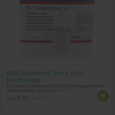
Krukken
BSN Optiplaste-C 6cm.x 4,5m.
kleefbandage
BSN Medical Optiplaste-C is bij uitstek geschikt voor
steunverbanden waarop grote krachten worden
uitgeoefend. BSN Optiplaste-C kun je los bestellen of
5,51
EXCL. BTW
per doos.
Vanaf