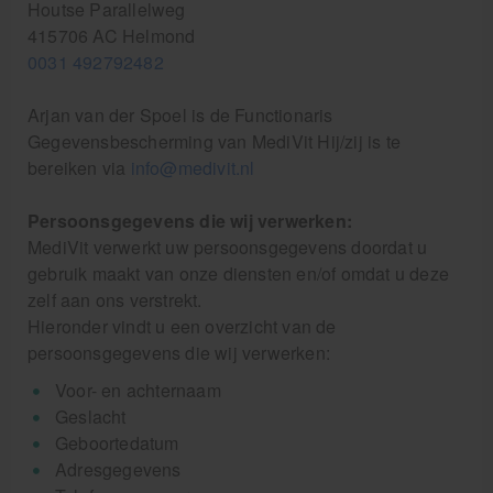
Cookie-instellingen
Houtse Parallelweg
415706 AC Helmond
0031 492792482
Arjan van der Spoel is de Functionaris
Gegevensbescherming van MediVit Hij/zij is te
bereiken via
info@medivit.nl
Persoonsgegevens die wij verwerken:
MediVit verwerkt uw persoonsgegevens doordat u
gebruik maakt van onze diensten en/of omdat u deze
zelf aan ons verstrekt.
Hieronder vindt u een overzicht van de
persoonsgegevens die wij verwerken:
Voor- en achternaam
Geslacht
Geboortedatum
Adresgegevens