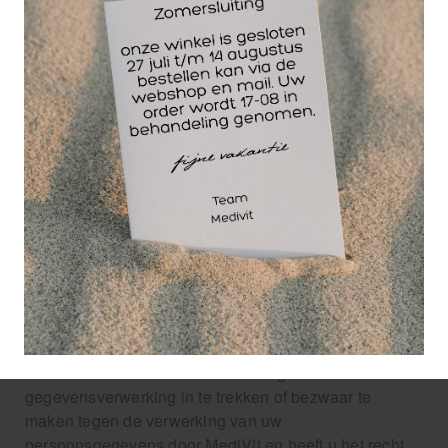
smartphone. De cookies die wij gebruiken zijn
noodzakelijk voor de technische werking van de
website en uw gebruiksgemak. Ze zorgen ervoor dat
de website naar behoren werkt en onthouden
bijvoorbeeld uw voorkeursinstellingen. Ook kunnen wij
hiermee onze website optimaliseren. U kunt zich
afmelden voor cookies door uw internetbrowser zo in
te stellen dat deze geen cookies meer opslaat.
Daarnaast kunt u ook alle informatie die eerder is
opgeslagen via de instellingen van uw browser
verwijderen.
Gegevens inzien, aanpassen of verwijderen
U heeft het recht om uw persoonsgegevens in te zien,
te corrigeren of te verwijderen. Daarnaast heeft u het
recht om uw eventuele toestemming voor de
gegevensverwerking in te trekken of bezwaar te
maken tegen de verwerking van uw
persoonsgegevens door MediVit en heeft u het recht