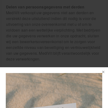
Delen van persoonsgegevens met derden
MediVit verkoopt uw gegevens niet aan derden en
verstrekt deze uitsluitend indien dit nodig is voor de
uitvoering van onze overeenkomst met u of om te
voldoen aan een wettelijke verplichting. Met bedrijven
die uw gegevens verwerken in onze opdracht, sluiten
wij een bewerkersovereenkomst om te zorgen voor
eenzelfde niveau van beveiliging en vertrouwelijkheid
van uw gegevens. MediVit blijft verantwoordelijk voor
deze verwerkingen.
Cookies, of vergelijkbare technieken, die wij
gebruiken
MediVit gebruikt alleen technische en functionele
cookies. En analytische cookies die geen inbreuk
maken op uw privacy. Een cookie is een klein
tekstbestand dat bij het eerste bezoek aan deze
website wordt opgeslagen op uw computer, tablet of