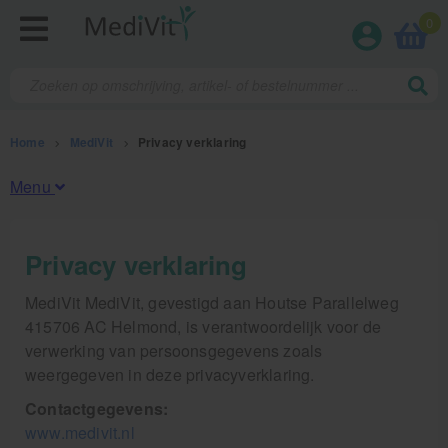
0
Home
>
MediVit
>
Privacy verklaring
Menu
Verzendinformatie / retourbeleid
Privacy verklaring
Sitemap
MediVit MediVit, gevestigd aan Houtse Parallelweg
Disclaimer
415706 AC Helmond, is verantwoordelijk voor de
verwerking van persoonsgegevens zoals
Privacy verklaring
weergegeven in deze privacyverklaring.
Colofon
Contactgegevens:
www.medivit.nl