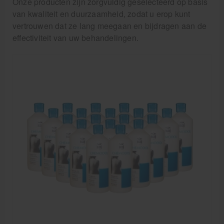
Onze producten zijn zorgvuldig geselecteerd op basis
Massagetafels
van kwaliteit en duurzaamheid, zodat u erop kunt
vertrouwen dat ze lang meegaan en bijdragen aan de
Sportbraces
effectiviteit van uw behandelingen.
EHBO en BHV
Pedicure artikelen
Behandelstoel elektrisch
Aanbiedingen groothandel fysiotherapie en massage
Cursussen
Krukken