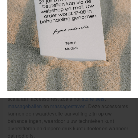
ze ideaal zijn voor professioneel gebruik. Ze zijn
verstelbaar zodat u altijd de juiste werkhoogte kunt
bereiken en zijn voorzien van comfortabele bekleding
om de ervaring voor uw cliënten zo aangenaam
mogelijk te maken.
Onze
massagestoelen
en massagekussens zijn
geweldig voor therapeuten die vaak op locatie werken
of voor cliënten die geen gebruik willen maken van
een massagetafel. Ze zijn draagbaar, gemakkelijk op
te zetten en bieden toch voldoende ondersteuning en
comfort tijdens de massage.
Naast de basisbehoeften bieden we ook een breed
scala aan accessoires, zoals hot
stone sets
,
massageballen
en
massagestaven
. Deze accessoires
kunnen een waardevolle aanvulling zijn op uw
behandelingen, waardoor u uw technieken kunt
diversifiëren en diepere druk kunt uitoefenen wanneer
dat nodig is.