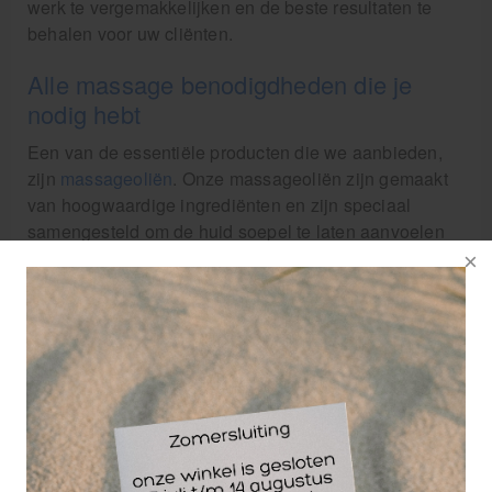
werk te vergemakkelijken en de beste resultaten te
behalen voor uw cliënten.
Alle massage benodigdheden die je
nodig hebt
Een van de essentiële producten die we aanbieden,
zijn
massageoliën
. Onze massageoliën zijn gemaakt
van hoogwaardige ingrediënten en zijn speciaal
samengesteld om de huid soepel te laten aanvoelen
en een optimale glijbaarheid te bieden tijdens de
massage. We hebben massageoliën met verschillende
eigenschappen, zoals verwarmende oliën (
Sportsbalm
Hot Muscle Balm
) voor een ontspannende ervaring en
verkoelende oliën voor het verminderen van pijn en
ontstekingen. Naast oliën hebben we ook een breed
scala aan massageapparatuur, waaronder
massagetafels
,
massagestoelen
en massagekussens.
Onze massagetafels zijn stevig en stabiel, waardoor