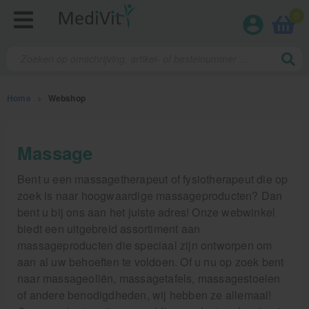
0
Home
>
Webshop
Fysiotherapieproducten
Massage
Verbruiksmaterialen
Bent u een massagetherapeut of fysiotherapeut die op
zoek is naar hoogwaardige massageproducten? Dan
Massage
bent u bij ons aan het juiste adres! Onze webwinkel
biedt een uitgebreid assortiment aan
Massage, oliën en lotion
massageproducten die speciaal zijn ontworpen om
aan al uw behoeften te voldoen. Of u nu op zoek bent
Zalven, crèmes, etherische olie
naar massageoliën, massagetafels, massagestoelen
Massage accessoires
of andere benodigdheden, wij hebben ze allemaal!