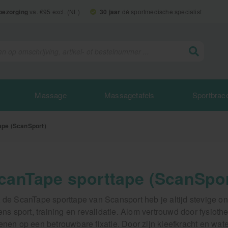
 bezorging
va. €95 excl. (NL)
30 jaar
dé sportmedische specialist
Massage
Massagetafels
Sportbrac
ape (ScanSport)
canTape sporttape (ScanSpor
 de ScanTape sporttape van Scansport heb je altijd stevige o
dens sport, training en revalidatie. Alom vertrouwd door fysiot
enen op een betrouwbare fixatie. Door zijn kleefkracht en wat