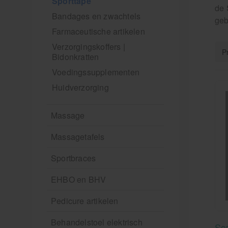
Sporttape
de 
Bandages en zwachtels
geb
Farmaceutische artikelen
Verzorgingskoffers |
Bidonkratten
Voedingssupplementen
Huidverzorging
Massage
Massagetafels
Sportbraces
EHBO en BHV
Pedicure artikelen
Behandelstoel elektrisch
Sc