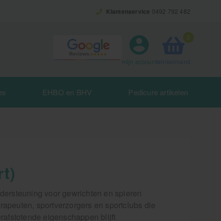
Klantenservice
0492 792 482
0
winkelmand
mijn account
es
EHBO en BHV
Pedicure artikelen
t)
ndersteuning voor gewrichten en spieren
herapeuten, sportverzorgers en sportclubs die
erafstotende eigenschappen blijft