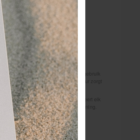
ondersteuning
wanneer het er echt op aankomt.
eeflaag, ontwikkeld voor professioneel gebruik
sblessures. De niet-elastische structuur zorgt
eiteloos af.
rttape is er klaar voor. Het stabiliseert elk
g onder controle, ook bij zware inspanning.
rsteunt het herstel ervan. Dat geeft
entie en stabilisatie