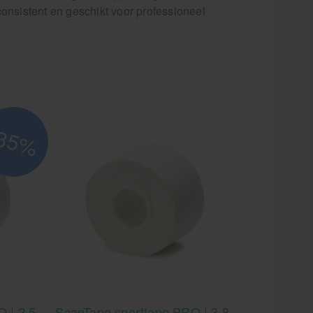
onsistent en geschikt voor professioneel
35%
 | 2,5
ScanTape sporttape PRO | 3,8