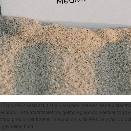
nTape van Scansport wordt veel ingezet als preventieve maatr
r gewrichten en spieren vooraf te tapen met sporttape verklei
eging controleert en kwetsbare structuren ondersteunt vóórdat
rters actief en komt herstel, als het onverhoopt nodig is, een s
 ScanTape houdt alles op zijn plek.
t assortiment Scansport ScanTape bij
 Medivit vind je een compleet assortiment scansport sporttape 
 hun eigen eigenschappen:
anTape COACH
is de toegankelijke allrounder binnen het as
rzien van een kartelrand voor gemakkelijk scheuren, handig bi
krijgbaar per stuk of in een voordelige doos van 32 stuks.
anTape PRO
bestaat uit 100% viscose met een Neorub kleefma
erialen. Het waterafstotende, geïmpregneerde weefsel zorgt e
tandigheden blijft zitten. Bovendien is de PRO vrij van Colop
 gevoelige huid.