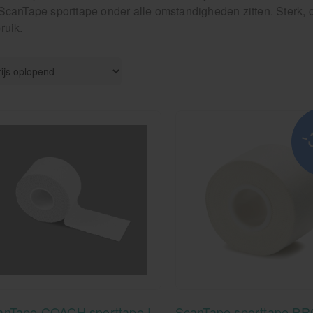
ScanTape sporttape onder alle omstandigheden zitten. Sterk, c
ruik.
-
anTape COACH sporttape |
ScanTape sporttape PRO