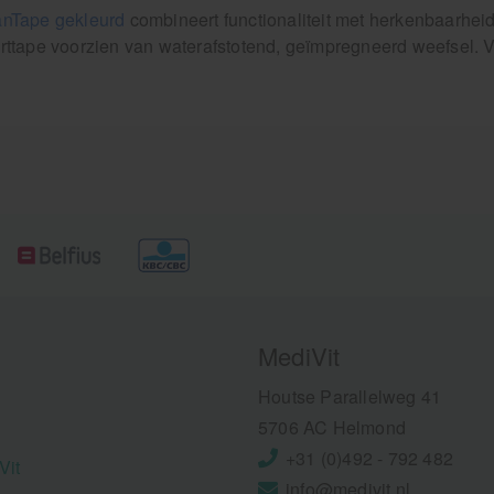
nTape gekleurd
combineert functionaliteit met herkenbaarheid
rttape voorzien van waterafstotend, geïmpregneerd weefsel. Vo
MediVit
Houtse Parallelweg 41
5706 AC Helmond
+31 (0)492 - 792 482
Vit
info@medivit.nl