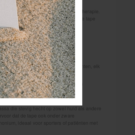
egel binnen sportverzorging en fysiotherapie.
n je de kans op overbelasting omdat de tape
 de schade ontstaat. Zo blijven
tuk vlotter op gang. Sporttape
 Medivit
voor professioneel gebruik. Drie varianten, elk
sortiment. Gemaakt van 100% katoen en
j drukke trainingen of wedstrijden.
ssa die stevig hecht op zowel huid als andere
rvoor dat de tape ook onder zware
honium, ideaal voor sporters of patiënten met