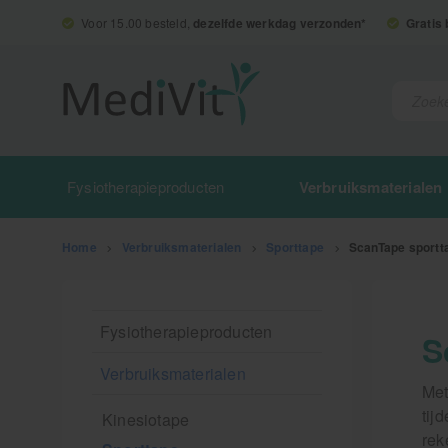
Voor 15.00 besteld,
dezelfde werkdag verzonden*
Gratis
Fysiotherapieproducten
Verbruiksmaterialen
Home
>
Verbruiksmaterialen
>
Sporttape
>
ScanTape sportt
Fysiotherapieproducten
S
Verbruiksmaterialen
Met
tij
Kinesiotape
rek