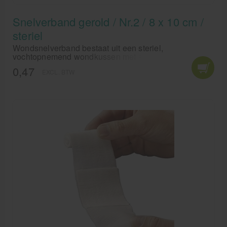
Snelverband gerold / Nr.2 / 8 x 10 cm /
steriel
Wondsnelverband bestaat uit een steriel,
vochtopnemend wondkussen met aan de ene zijde
een lange en aan de andere zijde een korte elastische
0,47
EXCL. BTW
hydrofiele zwachtel.