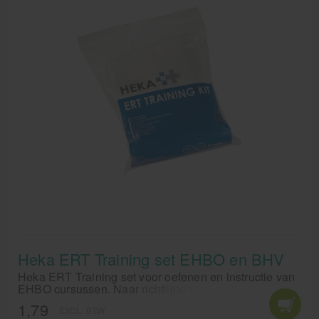
Heka ERT Training set EHBO en BHV
Heka ERT Training set voor oefenen en instructie van
EHBO cursussen. Naar richtlijnen van het oranje kruis
en NIBHV per september 2016.
1,79
EXCL. BTW