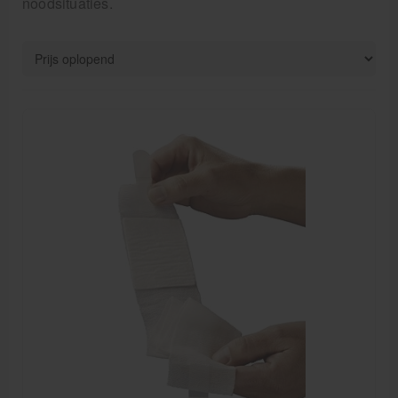
noodsituaties.
Verbandtrommels
Pleisters
Verband
Brandwonden verzorging
Desinfectie middelen
Handschoenen en bescherming
Medische hulpmiddelen
Veiligheidshesjes
Diversen EHBO en BHV
Pedicure artikelen
Behandelstoel elektrisch
Aanbiedingen groothandel fysiotherapie en massage