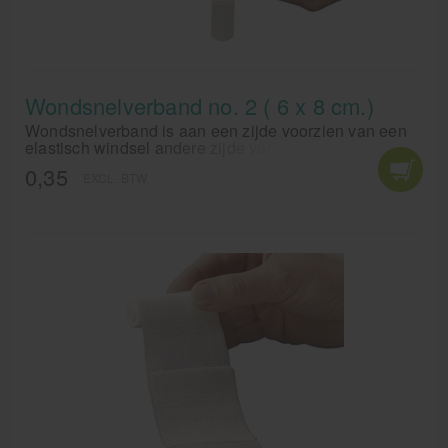
Cursussen
Krukken
Wondsnelverband no. 2 ( 6 x 8 cm.)
Wondsnelverband is aan een zijde voorzien van een
elastisch windsel andere zijde voorzien van
hechtpleister. Wondkussen is voorzien van een niet
0,35
EXCL. BTW
verklevend laagje! zacht en hyperallergeen.