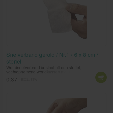
Snelverband gerold / Nr.1 / 6 x 8 cm /
steriel
Wondsnelverband bestaat uit een steriel,
vochtopnemend wondkussen met aan de ene zijde
een lange en aan de andere zijde een korte elastische
0,37
EXCL. BTW
hydrofiele zwachtel.