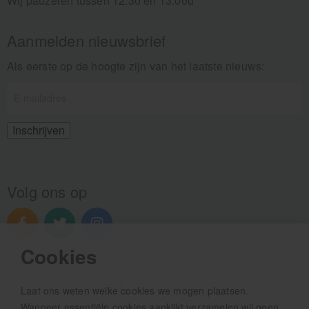
Wij pauzeren tussen 12.30 en 13.00u
Aanmelden nieuwsbrief
Als eerste op de hoogte zijn van het laatste nieuws:
Volg ons op
Cookies
Verzendinformatie / retourbeleid
Laat ons weten welke cookies we mogen plaatsen.
Wanneer essentiële cookies aanklikt verzamelen wij geen