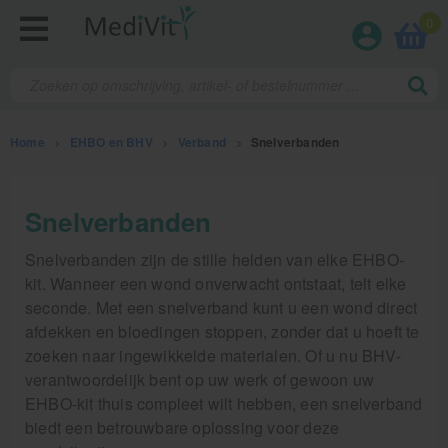
0
Home
>
EHBO en BHV
>
Verband
>
Snelverbanden
Fysiotherapieproducten
Snelverbanden
Verbruiksmaterialen
Snelverbanden zijn de stille helden van elke EHBO-
kit. Wanneer een wond onverwacht ontstaat, telt elke
Massage
seconde. Met een snelverband kunt u een wond direct
afdekken en bloedingen stoppen, zonder dat u hoeft te
Massagetafels
zoeken naar ingewikkelde materialen. Of u nu BHV-
Sportbraces
verantwoordelijk bent op uw werk of gewoon uw
EHBO-kit thuis compleet wilt hebben, een snelverband
EHBO en BHV
biedt een betrouwbare oplossing voor deze