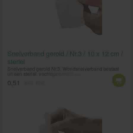
Snelverband gerold / Nr.3 / 10 x 12 cm /
steriel
Snelverband gerold Nr.3. Wondsnelverband bestaat
uit een steriel, vochtopnemend wondkussen met aan
de ene zijde een lange en aan de andere zijde een
0,51
EXCL. BTW
korte elastische hydrofiele zwachtel.