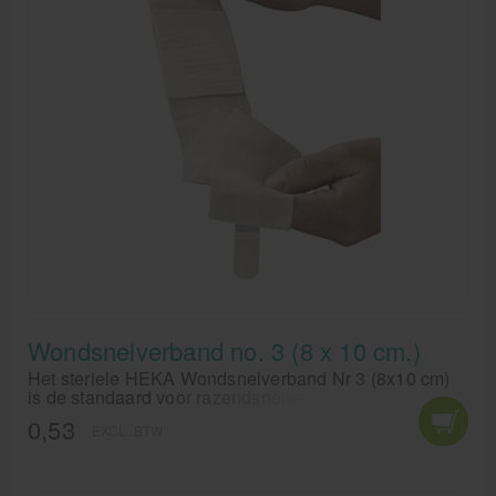
Wondsnelverband no. 3 (8 x 10 cm.)
Het steriele HEKA Wondsnelverband Nr 3 (8x10 cm)
is de standaard voor razendsnelle wondverzorging. Dit
elastische snelverband met niet-verklevend kompres
0,53
EXCL. BTW
stelpt bloedingen direct. Onmisbaar voor
fysiotherapeuten, sportverzorgers en EHBO-koffers bij
acute sportblessures en incidenten. Bestel kwaliteit
medische materialen voordelig op Medivit.nl.