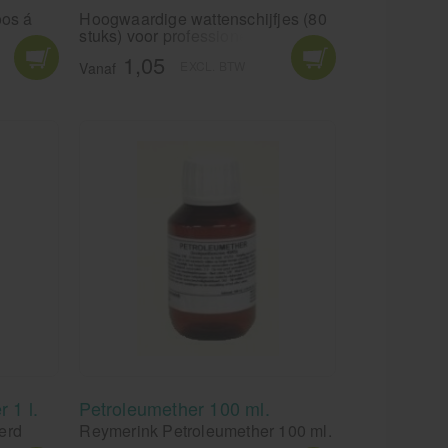
oos á
Hoogwaardige wattenschijfjes (80
stuks) voor professioneel gebruik.
Pluis-vrij, extra absorberend en
1,05
EXCL. BTW
ideaal voor pedicures, manicures
Vanaf
en medische toepassingen. Bestel
hier je wattenschijfjes.
 1 l.
Petroleumether 100 ml.
erd
Reymerink Petroleumether 100 ml.