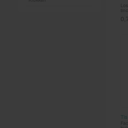
Los
tin
0,
Ti
Fac
hui