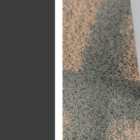
3,
Cel
500
Cel