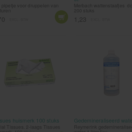
 pipetje voor druppelen van
Merbach wattenstaafjes d
cturen
200 stuks
70
1,23
EXCL. BTW
EXCL. BTW
ssues huismerk 100 stuks
Gedemineraliseerd water
ial Tissues. 2-laags Tissues
Reymerink gedemineralise
smerk, 100 stuks in een box.
water 1 liter fles.