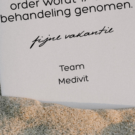
45
3,50
EXCL. BTW
EXCL. BTW
stofdeppers 4 x 5 cm. / 2 x
Sprayflacon bruin 100 m
 st.
(leeg)
stofdeppers zak á 2 rollen