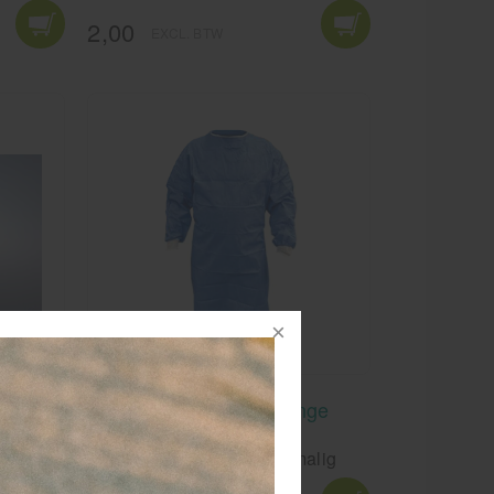
2,00
EXCL. BTW
Wegwerp schort met lange
mouwen
Wegwerp schort voor éénmalig
gebruik voor GGD's, ziekenhuizen,