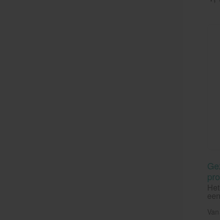
Ge
pro
Het
een
waa
is 
Van