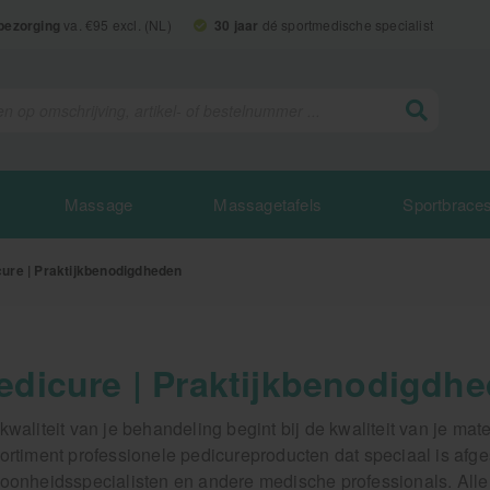
 bezorging
va. €95 excl. (NL)
30 jaar
dé sportmedische specialist
Massage
Massagetafels
Sportbrace
cure | Praktijkbenodigdheden
edicure | Praktijkbenodigdh
kwaliteit van je behandeling begint bij de kwaliteit van je mate
ortiment professionele pedicureproducten dat speciaal is afg
oonheidsspecialisten en andere medische professionals. Alle