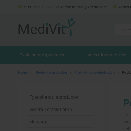
Voor 15.00 besteld,
dezelfde werkdag verzonden*
Gratis
Fysiotherapieproducten
Verbruiksmaterialen
Home
>
Pedicure artikelen
>
Praktijk benodigdheden
>
Pedi
Fysiotherapieproducten
P
Verbruiksmaterialen
De 
Massage
ass
sch