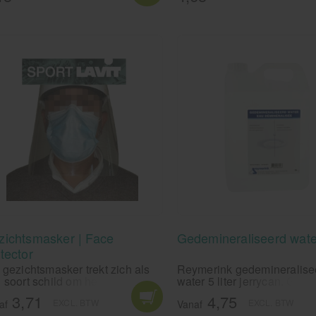
worden op 121 graden Celc
zichtsmasker | Face
Gedemineraliseerd water
tector
 gezichtsmasker trekt zich als
Reymerink gedemineralise
 soort schild om het gezicht
water 5 liter jerrycan. Gebru
rdoor de gebruiker beschermt
veel demi water? Bestel da
3,71
4,75
EXCL. BTW
EXCL. BTW
tegen blootstelling aan
liter jerrycan gedeminerali
af
Vanaf