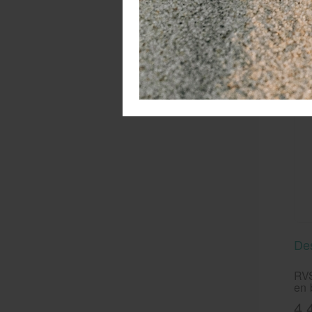
Van
Des
RVS
en 
4,