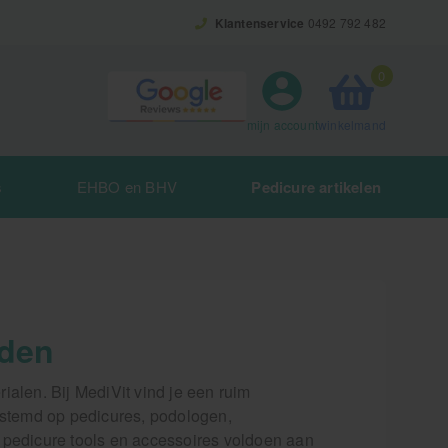
Klantenservice
0492 792 482
0
winkelmand
mijn account
s
EHBO en BHV
Pedicure artikelen
eden
rialen. Bij MediVit vind je een ruim
estemd op pedicures, podologen,
 pedicure tools en accessoires voldoen aan