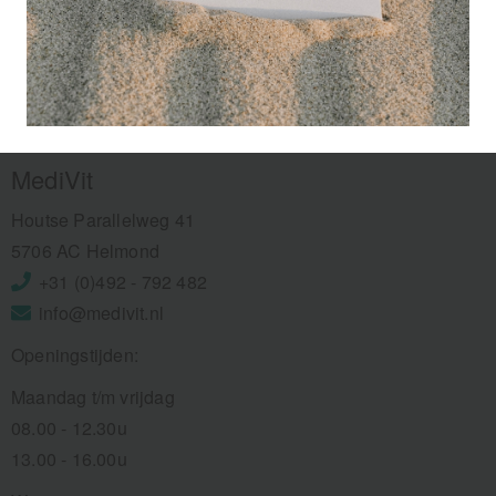
Contact
Aanbiedingen
MediVit
Houtse Parallelweg 41
5706 AC Helmond
+31 (0)492 - 792 482
info@medivit.nl
Openingstijden:
Maandag t/m vrijdag
08.00 - 12.30u
13.00 - 16.00u