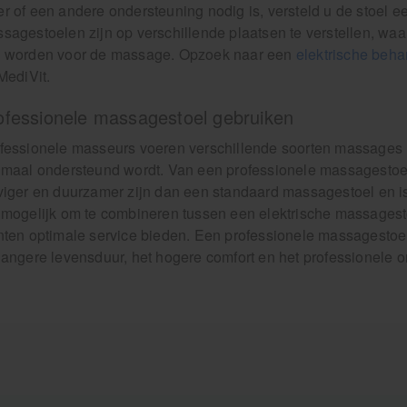
r of een andere ondersteuning nodig is, versteld u de stoel 
sagestoelen zijn op verschillende plaatsen te verstellen, waa
 worden voor de massage. Opzoek naar een
elektrische beha
 MediVit.
ofessionele massagestoel gebruiken
fessionele masseurs voeren verschillende soorten massages uit.
imaal ondersteund wordt. Van een professionele massagesto
viger en duurzamer zijn dan een standaard massagestoel en is 
 mogelijk om te combineren tussen een elektrische massages
nten optimale service bieden. Een professionele massagestoel
langere levensduur, het hogere comfort en het professionele 