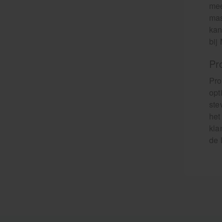
mee
mas
kan
bij
Pr
Pro
opt
ste
het
kla
de 