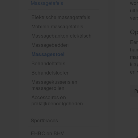
Massagetafels
wor
uit
Elektrische massagetafels
ver
Mobiele massagetafels
Op
Massagebanken elektrisch
Een
Massagebedden
han
Massagestoel
mas
Behandeltafels
kla
en 
Behandelstoelen
Massagekussens en
massagerollen
Accessoires en
praktijkbenodigdheden
Sportbraces
EHBO en BHV