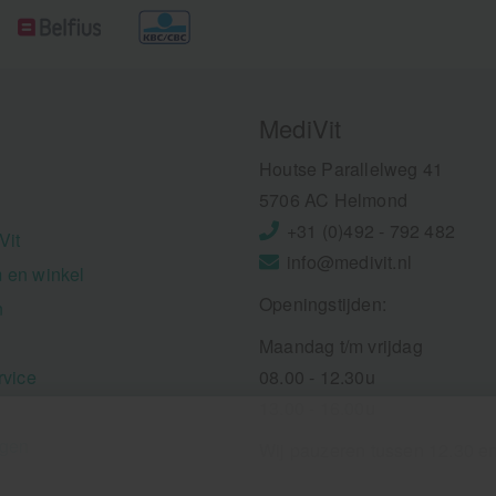
MediVit
Houtse Parallelweg 41
5706 AC Helmond
+31 (0)492 - 792 482
Vit
info@medivit.nl
 en winkel
Openingstijden:
n
Maandag t/m vrijdag
rvice
08.00 - 12.30u
13.00 - 16.00u
ngen
Wij pauzeren tussen 12.30 e