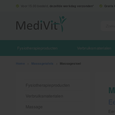
Voor 15.00 besteld,
dezelfde werkdag verzonden*
Gratis
Fysiotherapieproducten
Verbruiksmaterialen
Home
>
Massagetafels
>
Massagestoel
Fysiotherapieproducten
M
Verbruiksmaterialen
E
Massage
Een