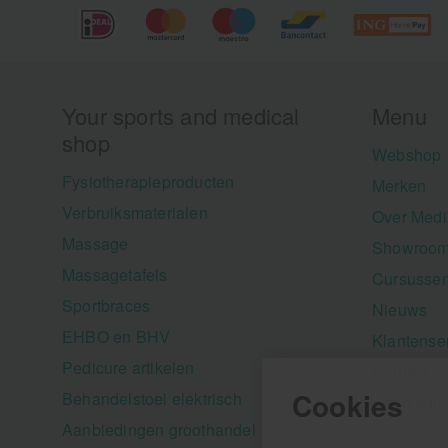
Your sports and medical
Menu
shop
Webshop
Fysiotherapieproducten
Merken
Verbruiksmaterialen
Over Medi
Massage
Showroom
Massagetafels
Cursusse
Sportbraces
Nieuws
EHBO en BHV
Klantense
Pedicure artikelen
Contact
Cookies
Behandelstoel elektrisch
Aanbiedi
Aanbiedingen groothandel