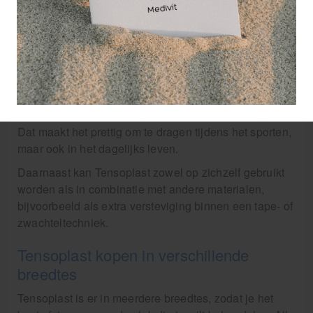
EHBO-koffers, vooral omdat het snel en makkelijk aan
te brengen is.
Het wordt vaak gebruikt bij enkelverstuikingen,
polsblessures of als ondersteuning van de knie. In
tegenstelling tot niet-elastische tape beweegt
Tensoplast mee met het lichaam. Daardoor voelt het
minder beperkend, terwijl het wel ondersteuning geeft.
Dat maakt het prettig om te dragen tijdens het sporten,
maar ook in het dagelijks leven.
Daarnaast kan Tensoplast zowel op zichzelf gebruikt
worden als in combinatie met andere materialen,
bijvoorbeeld als extra versteviging binnen een tape- of
zwachteltechniek.
Tensoplast kopen in verschillende
breedtes
Tensoplast is er in meerdere breedtes, zodat je het