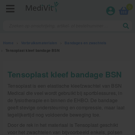
0
Home
>
Verbruiksmaterialen
>
Bandages en zwachtels
>
Tensoplast kleef bandage BSN
Fysiotherapieproducten
Tensoplast kleef bandage BSN
Verbruiksmaterialen
Tensoplast is een elastische kleefzwachtel van BSN
Medical die veel wordt gebruikt bij sportblessures, in
Kinesiotape
de fysiotherapie en binnen de EHBO. De bandage
geeft stevige ondersteuning en compressie, maar laat
Sporttape
tegelijkertijd nog voldoende beweging toe.
Bandages en zwachtels
Door de rek in het materiaal is Tensoplast geschikt
Farmaceutische artikelen
voor het zwachtelen van bijvoorbeeld enkels, polsen