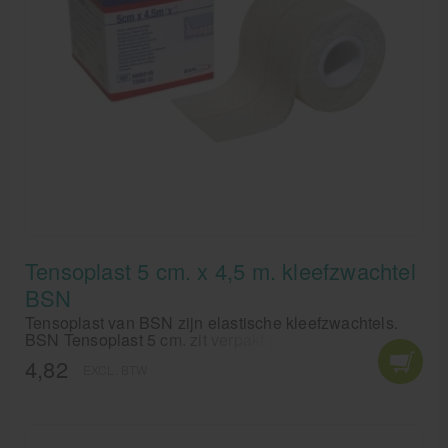
Krukken
Tensoplast 5 cm. x 4,5 m. kleefzwachtel
BSN
Tensoplast van BSN zijn elastische kleefzwachtels.
BSN Tensoplast 5 cm. zit verpakt per stuk in een
doosje of per 12 doosjes in een krimp. BSN
4,82
EXCL. BTW
Tensoplast 5 cm. wordt gebruikt voor kleinere enkels te
bandageren en tapen.