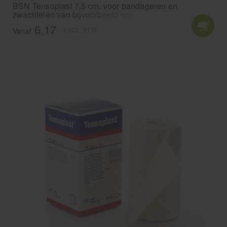
BSN Tensoplast 7,5 cm. voor bandageren en
zwachtelen van bijvoorbeeld enkels en polsen. BSN
Medical Tensoplast laat lucht en vocht door en
6,17
EXCL. BTW
daardoor kan de huid blijven ademen.
Vanaf