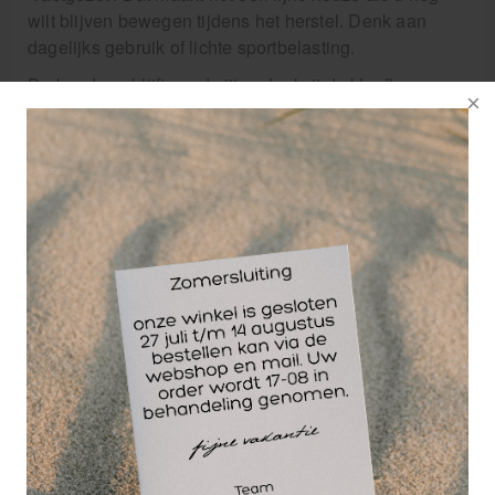
wilt blijven bewegen tijdens het herstel. Denk aan
dagelijks gebruik of lichte sportbelasting.
De bandage blijft goed zitten dankzij de kleeflaag en
is daardoor betrouwbaar bij onder andere kneuzingen,
verrekkingen en lichte instabiliteit van gewrichten. Ook
wordt Tensoplast vaak gecombineerd met andere
zwachtels of tape, bijvoorbeeld als onderdeel van een
uitgebreide bandage.
Hierdoor wordt het veel gebruikt door fysiotherapeuten
en sportverzorgers, maar ook door mensen die thuis
zelf ondersteuning willen bieden.
Tensoplast-tape voor sport en
fysiotherapie
Binnen de sportverzorging en fysiotherapie is
Tensoplast een bekende en veelgebruikte bandage.
Je komt het tegen in sporttassen, behandelruimtes en