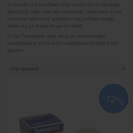
Verzorgingskoffers | Bidonkratten
en knieën. De kleeflaag zorgt ervoor dat de bandage
goed blijft zitten, ook als u beweegt. Daarnaast is het
Voedingssupplementen
materiaal ademend, waardoor het prettiger draagt,
Huidverzorging
zeker als u het wat langer om heeft.
U ziet Tensoplast vaak terug bij verstuikingen,
Massage
overbelasting of als extra ondersteuning tijdens het
sporten.
Massagetafels
Sportbraces
EHBO en BHV
Pedicure artikelen
-12%
Behandelstoel elektrisch
Aanbiedingen groothandel fysiotherapie en massage
Cursussen