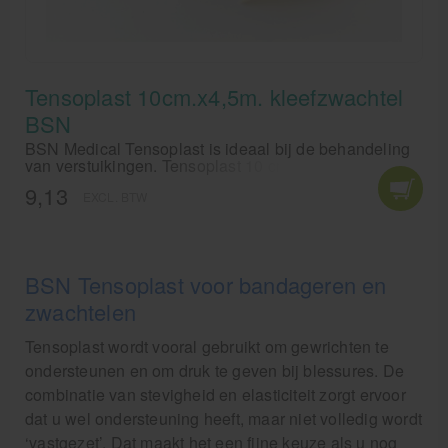
Tensoplast 10cm.x4,5m. kleefzwachtel
BSN
BSN Medical Tensoplast is ideaal bij de behandeling
van verstuikingen. Tensoplast 10 cm. is ideaal voor het
bandageren en zwachtelen van gewrichten in de
9,13
EXCL. BTW
grotere ledematen.
BSN Tensoplast voor bandageren en
zwachtelen
Tensoplast wordt vooral gebruikt om gewrichten te
ondersteunen en om druk te geven bij blessures. De
combinatie van stevigheid en elasticiteit zorgt ervoor
dat u wel ondersteuning heeft, maar niet volledig wordt
‘vastgezet’. Dat maakt het een fijne keuze als u nog