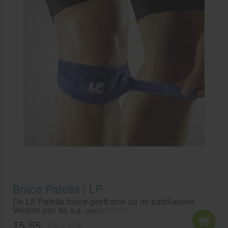
Brace Patella | LP
De LP Patella brace geeft druk op de patellapees.
Verlicht pijn bij o.a. peesontstekingen,
gewrichtsontstekingen, springersknie en
15,55
EXCL. BTW
overbelasting. Door klittenband kan de druk van de