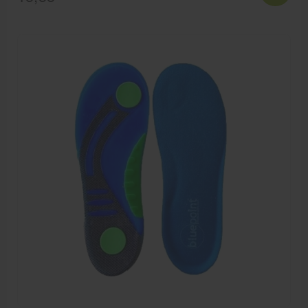
patella brace gemakkelijk worden aangepast.