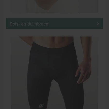
Pols- en duimbrace