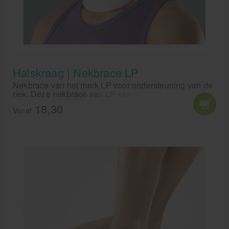
Halskraag | Nekbrace LP
Nekbrace van het merk LP voor ondersteuning van de
nek. Deze nekbrace van LP kan ingezet worden bij
whiplash, stijve nek en bij hoofdpijnklachten.
18,30
Comfortabele nekkraag voor stabilisering van de nek.
Vanaf