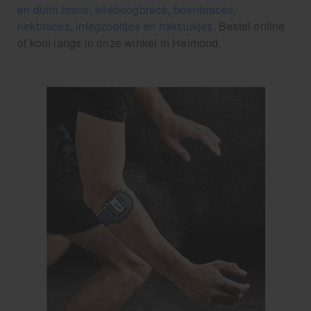
en duim brace
,
elleboogbrace
,
beenbraces
,
Cursussen
nekbraces
,
inlegzooltjes en hakstukjes
. Bestel online
of kom langs in onze winkel in Helmond.
Krukken