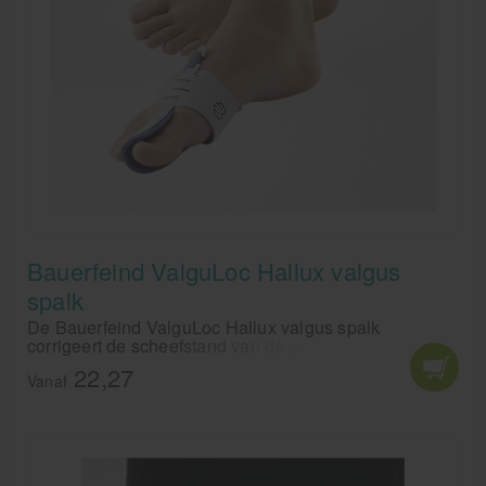
Bauerfeind ValguLoc Hallux valgus
spalk
De Bauerfeind ValguLoc Hallux valgus spalk
corrigeert de scheefstand van de grote teen,
knobbelteen. Draag de Bauerfeind ValguLoc Hallux
22,27
valgus spalk zonderschoenen.
Vanaf