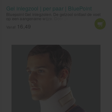
Gel inlegzool | per paar | BluePoint
Bluepoint Gel inlegzolen. De gelzool ontlast de voet
op een aangename wijze. Door zijn elasticiteit en
flexibiliteit zijn Bluepoint gel inlegzolen passend in
16,49
elke schoen.
Vanaf