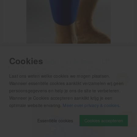
Cookies
Brace | Bandage | onderbeen | LP
Een LP onderbeen of scheenbeen-kuitbeen
brace/bandage geeft steun en druk aan kuit en
Laat ons weten welke cookies we mogen plaatsen.
scheen. Voor blessures aan het onderbeen, zoals
24,72
Wanneer essentiële cookies aanklikt verzamelen wij geen
achillespees en beschadiging aan het scheenbeen.
Vanaf
Houdt de spieren warm.
persoonsgegevens en help je ons de site te verbeteren.
Wanneer je Cookies accepteren aanklikt krijg je een
optimale website ervaring.
Meer over privacy & cookies
.
Essentiële cookies
Cookies accepteren