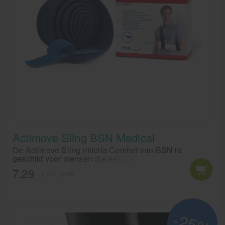
Actimove Sling BSN Medical
De Actimove Sling mitella Comfort van BSN is
geschikt voor mensen die een blessure aan de arm of
hand rust moeten geven, zodat het geneesproces
7,29
EXCL. BTW
wordt bevorderd. Deze armsling is eenvoudig aan te
brengen. De BSN Actimove Sling Comfort is latex-vrij.
-25%