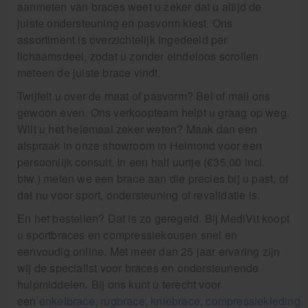
aanmeten van braces weet u zeker dat u altijd de
Rugbrace
juiste ondersteuning en pasvorm kiest. Ons
Enkelbrace
assortiment is overzichtelijk ingedeeld per
Kniebrace
lichaamsdeel, zodat u zonder eindeloos scrollen
meteen de juiste brace vindt.
Pols- en duimbrace
Twijfelt u over de maat of pasvorm? Bel of mail ons
Compressiekleding
gewoon even. Ons verkoopteam helpt u graag op weg.
Beenbrace
Wilt u het helemaal zeker weten? Maak dan een
Inlegzooltjes en hakstukjes
afspraak in onze showroom in Helmond voor een
persoonlijk consult. In een half uurtje (€35,00 incl.
Nekbrace en hoofdbescherming
btw.) meten we een brace aan die precies bij u past, of
dat nu voor sport, ondersteuning of revalidatie is.
EHBO en BHV
En het bestellen? Dat is zo geregeld. Bij MediVit koopt
u sportbraces en compressiekousen snel en
Pedicure artikelen
eenvoudig online. Met meer dan 25 jaar ervaring zijn
Behandelstoel elektrisch
wij de specialist voor braces en ondersteunende
hulpmiddelen. Bij ons kunt u terecht voor
Aanbiedingen groothandel fysiotherapie en massage
een
enkelbrace
,
rugbrace
,
kniebrace
,
compressiekleding
,