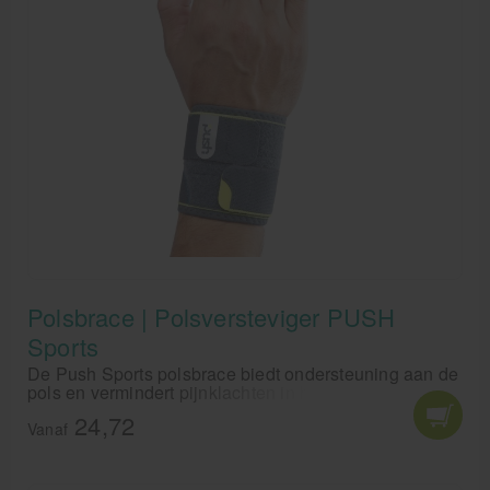
Polsbrace | Polsversteviger PUSH
Sports
De Push Sports polsbrace biedt ondersteuning aan de
pols en vermindert pijnklachten in het polsgewricht. De
Polsversteviger van PUSH Sports geeft tevens
24,72
compressie.
Vanaf