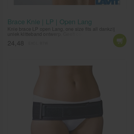
Brace Knie | LP | Open Lang
Knie brace LP open Lang, one size fits all dankzij
uniek klitteband ontwerp. Geeft comfortabele druk bij
zwakke of overbelaste knieën. Houdt de spieren warm
24,48
EXCL. BTW
en verbetert de bloedcirculatie.