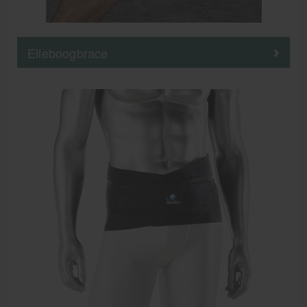
Elleboogbrace