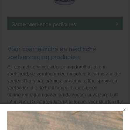
Samenwerkende pedicures
Voor cosmetische en medische
voetverzorging producten
Bij cosmetische voetverzorging draait alles om
zachtheid, verzorging en een mooie uitstraling van de
voeten. Denk aan crèmes, balsems, oliën, sprays en
voetbaden die de huid soepel houden, een
aangename geur geven en de voeten er verzorgd uit
laten zien. Deze producten zijn ideaal voor klanten die
vooral een verzorgend en esthetisch resultaat willen.
Medische voetverzorging richt zich juist op het
voorkomen en behandelen van specifieke