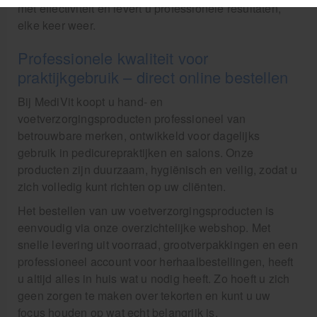
met effectiviteit en levert u professionele resultaten,
elke keer weer.
Professionele kwaliteit voor
praktijkgebruik – direct online bestellen
Bij MediVit koopt u hand- en
voetverzorgingsproducten professioneel van
betrouwbare merken, ontwikkeld voor dagelijks
gebruik in pedicurepraktijken en salons. Onze
producten zijn duurzaam, hygiënisch en veilig, zodat u
zich volledig kunt richten op uw cliënten.
Het bestellen van uw voetverzorgingsproducten is
eenvoudig via onze overzichtelijke webshop. Met
snelle levering uit voorraad, grootverpakkingen en een
professioneel account voor herhaalbestellingen, heeft
u altijd alles in huis wat u nodig heeft. Zo hoeft u zich
geen zorgen te maken over tekorten en kunt u uw
focus houden op wat echt belangrijk is.