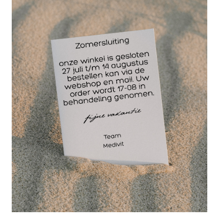
voetproblemen. Producten zoals gespecialiseerde
crèmes, zalven, peelingproducten en sprays helpen bij
hardnekkige eeltplekken, kloven, schimmels of droge
en gebarsten hielen. Het doel is hier vooral het
bevorderen van de gezondheid van de voeten en het
verlichten van klachten, zodat cliënten zich
comfortabel en gezond voelen.
Welke producten zou u kiezen om uw cliënten echt
verlichting te bieden? Het doel is het bevorderen van
de gezondheid van de voeten en het verlichten van
klachten, zodat cliënten zich comfortabel en gezond
voelen.
Wist u dat een crème tegen eelt niet hetzelfde werkt
als een verzorgende balsem voor de zachte huid?
Door te kiezen voor de juiste cosmetische
voetverzorgingsproducten of medische voetverzorging,
kunt u uw behandelingen afstemmen op de specifieke
behoeften van uw cliënten. Zo combineert u comfort