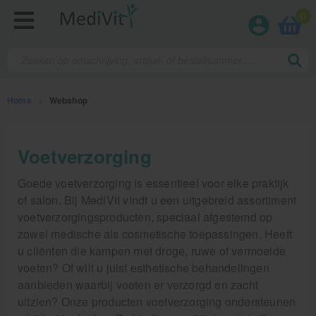
0
Home
>
Webshop
Fysiotherapieproducten
Voetverzorging
Verbruiksmaterialen
Goede voetverzorging is essentieel voor elke praktijk
of salon. Bij MediVit vindt u een uitgebreid assortiment
Massage
voetverzorgingsproducten, speciaal afgestemd op
zowel medische als cosmetische toepassingen. Heeft
Massagetafels
u cliënten die kampen met droge, ruwe of vermoeide
Sportbraces
voeten? Of wilt u juist esthetische behandelingen
aanbieden waarbij voeten er verzorgd en zacht
EHBO en BHV
uitzien? Onze producten voetverzorging ondersteunen