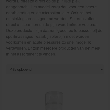
wordt Biofreeze direct op de pijnlijke plek
aangebracht. Het middel zorgt dan voor een betere
Massagetafels
doorbloeding en de microstimulatie. Ook zal het
ontstekingsproces geremd worden. Spieren zullen
Sportbraces
direct ontspannen en de pijn wordt minder voelbaar.
Deze producten zijn daarom goed toe te passen bij de
EHBO en BHV
sportmassages, waarbij spierpijn moet worden
voorkomen en acute blessures zo snel mogelijk
Pedicure artikelen
verdwijnen. Er zijn meerdere producten van het merk
Behandelstoel elektrisch
in het assortiment te vinden.
Aanbiedingen groothandel fysiotherapie en massage
Cursussen
Krukken