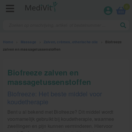
0
Home
>
Massage
>
Zalven, crèmes, etherische olie
>
Biofreeze
zalven en massagetussenstoffen
Fysiotherapieproducten
Biofreeze zalven en
massagetussenstoffen
Verbruiksmaterialen
Biofreeze: Het beste middel voor
Massage
koudetherapie
Massage, oliën en lotion
Bent u al bekend met Biofreeze? Dit middel wordt
voornamelijk gebruikt bij koudetherapie, waarmee
Zalven, crèmes, etherische olie
zwellingen en pijn kunnen verminderen. Hiervoor
Massage accessoires