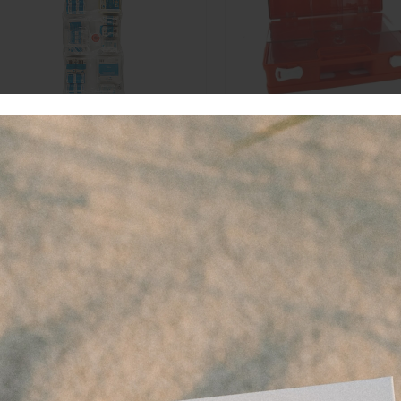
erbandtrommel
Verbandtrommel LEE
VULLING