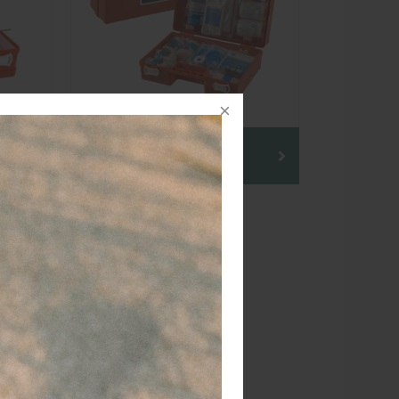
Verbandtrommel
G
GEVULD