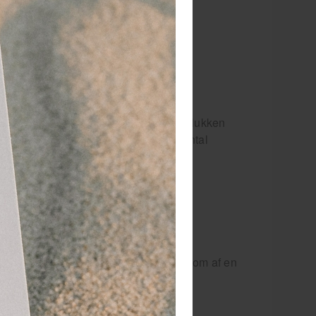
dtrommel in huis helpt bij kleine ongelukken
oor in huis moet ten minste een aantal
dtrommel moet minimaal bevatten:
e BHV-set, maar het is wel belangrijk om af en