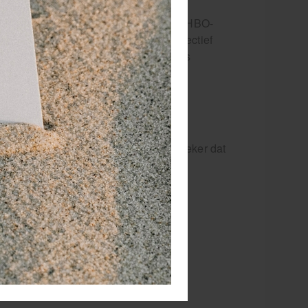
 Volgens de ARBO-normen moet een EHBO-
EN-13157 norm), zodat je snel en effectief
en BHV-verbandtrommel ook extra items
org je voor een veilige plek voor je
l
dtrommels van MediVit
. Dan weet je zeker dat
 verbandtrommel?
sisnoodgevallen.