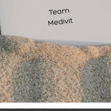
 BHV-verbandtrommel is een musthave voor elke werkplek.
fer op de werkplek voldoen aan specifieke eisen (volgens de N
t handelen bij een ongeval. Naast de basisuitrusting moet e
atten zoals brandwondenzorg of middelen voor reanimatie. Zo z
ewerkers.
es voorbereid met de verbandtromme
g dat je altijd voorbereid bent op noodgevallen met de
verban
alle benodigdheden binnen handbereik hebt.
elgestelde vragen
t is het verschil tussen een EHBO-koffer en een
 EHBO-koffer is uitgebreid en een verbandtrommel is voor ba
lke EHBO-koffer is verplicht op de werkplek?
 EHBO-koffer volgens de NEN-13157 norm.