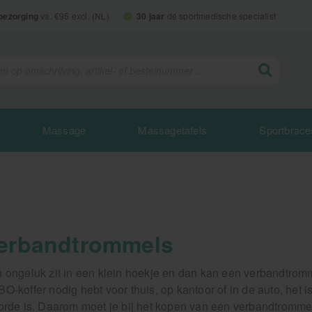
 bezorging
va. €95 excl. (NL)
30 jaar
dé sportmedische specialist
Massage
Massagetafels
Sportbrace
erbandtrommels
 ongeluk zit in een klein hoekje en dan kan een verbandtromm
O-koffer nodig hebt voor thuis, op kantoor of in de auto, het 
orde is. Daarom moet je bij het kopen van een verbandtrommel a