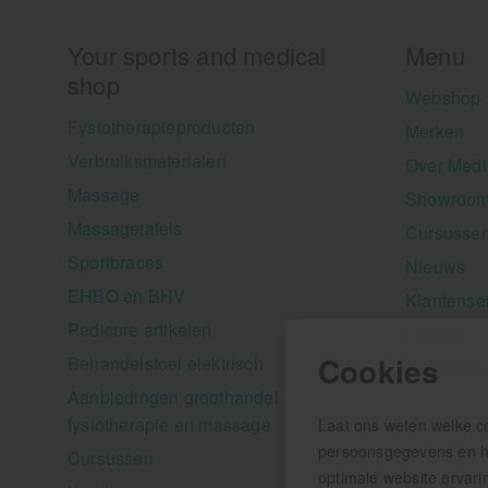
Your sports and medical
Menu
shop
Webshop
Fysiotherapieproducten
Merken
Verbruiksmaterialen
Over Medi
Massage
Showroom
Massagetafels
Cursusse
Sportbraces
Nieuws
EHBO en BHV
Klantense
Pedicure artikelen
Contact
Cookies
Behandelstoel elektrisch
Aanbiedi
Aanbiedingen groothandel
fysiotherapie en massage
Laat ons weten welke c
persoonsgegevens en hel
Cursussen
optimale website ervari