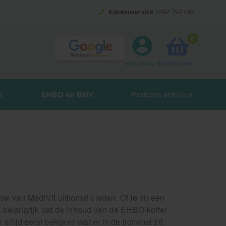
Klantenservice
0492 792 482
0
winkelmand
mijn account
s
EHBO en BHV
Pedicure artikelen
el van MediVit uitkomst bieden. Of je nu een
is belangrijk dat de inhoud van de EHBO-koffer
ltijd eerst bekijken wat er in de trommel zit.