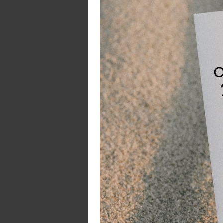
E
Ve
Wat
zoa
bas
Een
toe
B