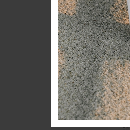
Een
kof
kun
bev
med
We
Zor
je 
Ve
Wa
Een
We
Een