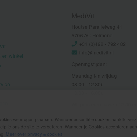
MediVit
Houtse Parallelweg 41
5706 AC Helmond
+31 (0)492 - 792 482
Vit
info@medivit.nl
 en winkel
Openingstijden:
n
Maandag t/m vrijdag
rvice
08.00 - 12.30u
13.00 - 16.00u
ngen
Wij pauzeren tussen 12.30 e
ookies we mogen plaatsen. Wanneer essentiële cookies aanklikt ver
p je ons de site te verbeteren. Wanneer je Cookies accepteren aankl
ng.
Meer over privacy & cookies
.