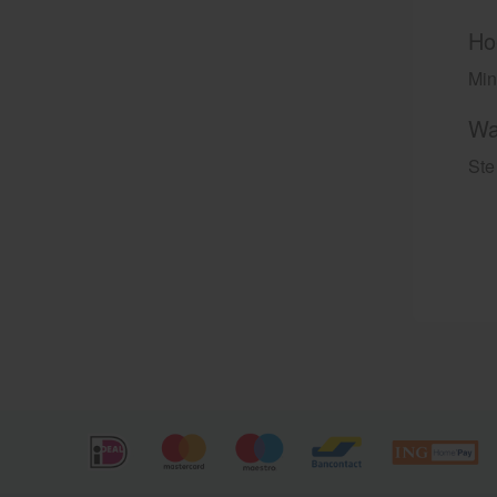
Ho
Min
Wa
Ste