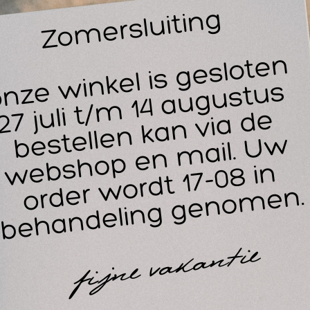
HBO en EHBSO tassen
rbandtrommel voor thuis
 moet er in een verbandtrommel voor thuis zitten? Een verban
ls snijwonden, schaafwonden en brandwonden. Een EHBO-kit v
ishulpmiddelen bevatten. De basisuitrusting van een verban
Steriele verbanden en pleisters
Desinfectiemiddel en alcoholdoekjes
Schaartje en pincet
Handschoenen, zwachtels en een driehoekige doek
 EHBO-koffer voor thuis is minder uitgebreid dan een complet
 de inhoud van de koffer te controleren en aan te vullen.
HV-verbandtrommel