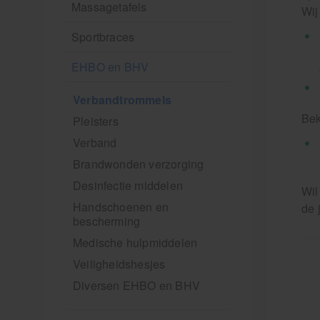
Massagetafels
Wij
Sportbraces
EHBO en BHV
Verbandtrommels
Bek
Pleisters
Verband
Brandwonden verzorging
Desinfectie middelen
Wil
Handschoenen en
de 
bescherming
Medische hulpmiddelen
Veiligheidshesjes
Diversen EHBO en BHV