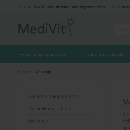
Voor 15.00 besteld,
dezelfde werkdag verzonden*
Gratis
Fysiotherapieproducten
Verbruiksmaterialen
Home
>
Webshop
Fysiotherapieproducten
V
Verbruiksmaterialen
Een
Massage
EHB
op 