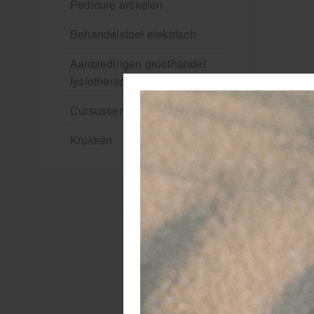
Pedicure artikelen
Behandelstoel elektrisch
Aanbiedingen groothandel
fysiotherapie en massage
Cursussen
V
Krukken