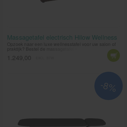
Massagetafel electrisch Hilow Wellness
Opzoek naar een luxe wellnesstafel voor uw salon of
praktijk? Bestel de massagetafel Hilow Wellness,
deze is elektrisch in hoogte verstelbaar. De
1.249,00
EXCL. BTW
massagetafel heeft een traploos verstelbaar rugdeel
d.m.v. een gasveer.
-8%