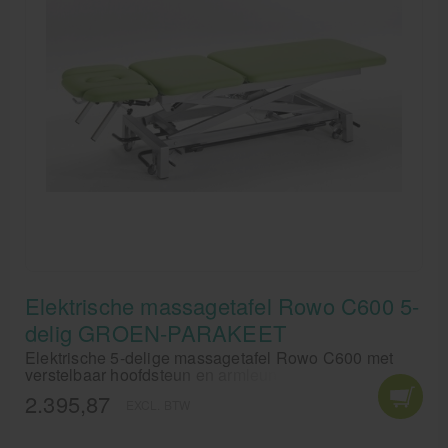
Elektrische massagetafel Rowo C600 5-
delig GROEN-PARAKEET
Elektrische 5-delige massagetafel Rowo C600 met
verstelbaar hoofdsteun en armleuningen en
rondomschakelaar in de kleur Groen - Parakeet. Wilt u
2.395,87
EXCL. BTW
zich onderscheiden met uw praktijkinrichting? De
elektrische massagetafel Rowo C600 5-delig in de
energieke, groene Parakeet-kleur brengt leven in de