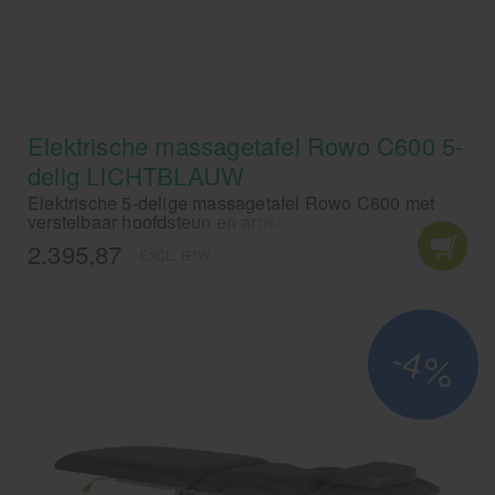
Elektrische massagetafel Rowo C600 5-
delig LICHTBLAUW
Elektrische 5-delige massagetafel Rowo C600 met
verstelbaar hoofdsteun en armleuningen en
rondomschakelaar. Behandeltafel voor fysiotherapie
2.395,87
EXCL. BTW
en massagetherapie, met professionele beklding in de
kleur lichtblauw.
-4%