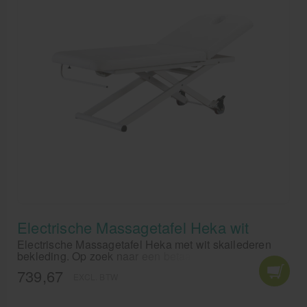
Massagebanken elektrisch
Massagebedden
Massagestoel
Behandeltafels
Behandelstoelen
Massagekussens en massagerollen
Accessoires en praktijkbenodigdheden
Sportbraces
EHBO en BHV
Electrische Massagetafel Heka wit
Electrische Massagetafel Heka met wit skailederen
Pedicure artikelen
bekleding. Op zoek naar een betaalbare elektrische
massagetafel? Bestel dan de Heka behandeltafel,
739,67
EXCL. BTW
verstelbaar, verrijdbaar én ook nog eens gratis
Behandelstoel elektrisch
bezorgd.