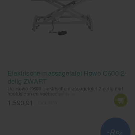
Elektrische massagetafel Rowo C600 2-
delig ZWART
De Rowo C600 elektrische massagetafel 2-delig met
hoofdsteun en voetpedaal is het instapmodel van de
Rowo behandeltafels in de kleurZwart. De Rowo C600
1.590,91
EXCL. BTW
behandeltafel biedt maximaal gebruiksgemak,
betrouwbaarheid en kwaliteit. Deze massagetafel is
alles wat u zoekt in een behandeltafel, robuust, sterk,
mooi en zeer comfortabel. Pure perfectie van
professionals voor professionals.
-8%