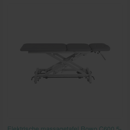
brouwerij! Deze natuurlijke, frisse kleur is perfect voor
dynamische sportfysiotherapeuten, holistische
praktijken en vooruitstrevende behandelcentra. Het
levendige groen vormt een prachtig, modern contrast
met het stabiele, antracietkleurige onderstel.
Elektrische massagetafel Rowo C600 5-