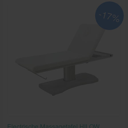
Aanbiedingen groothandel fysiotherapie en massage
-17%
Cursussen
Krukken
Electrische Massagetafel HILOW