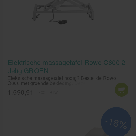
Elektrische massagetafel Rowo C600 2-
delig GROEN
Elektrische massagetafel nodig? Bestel de Rowo
C600 met groende bekleding. Deze 2-delige
behandeltafel heeft geen poespas en onnodige
1.590,91
EXCL. BTW
accessiores, gewoon basic met voetpedaal en
verstelbaar hoofdsteun. Dat geeft rust!
-18%