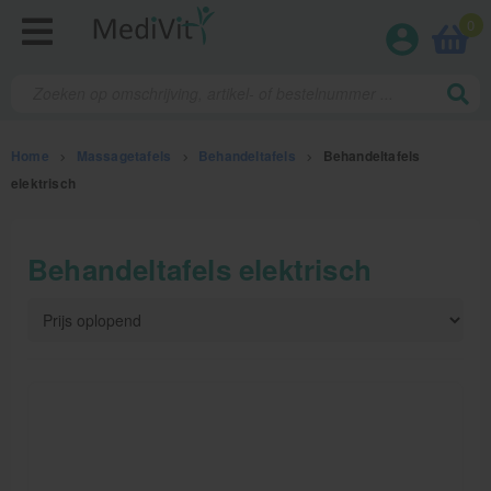
0
Home
>
Massagetafels
>
Behandeltafels
>
Behandeltafels
elektrisch
Fysiotherapieproducten
Behandeltafels elektrisch
Verbruiksmaterialen
Massage
Massagetafels
Elektrische massagetafels
Mobiele massagetafels