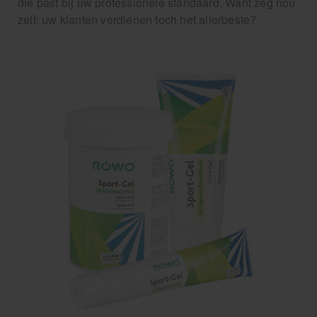
die past bij uw professionele standaard. Want zeg nou
Massagetafels
zelf: uw klanten verdienen toch het allerbeste?
Sportbraces
EHBO en BHV
Pedicure artikelen
Behandelstoel elektrisch
Aanbiedingen groothandel fysiotherapie en massage
Cursussen
Krukken