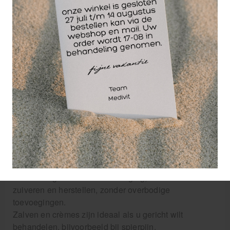
Biofreeze zalven en
massagetussenstoffen
Voordelen van etherische oliën en
zalven
Waarom zou u werken met etherische oliën en
natuurlijke zalven? Etherische oliën ondersteunen
ontspanning, verbeteren de focus en kunnen
wonderen verrichten bij stress of vermoeidheid. Ze zijn
daarnaast geliefd in huidverzorging, omdat ze de huid
zuiveren en herstellen, zonder overbodige
toevoegingen.
Zalven en crèmes zijn ideaal als u gericht wilt
behandelen, bijvoorbeeld bij spierpijn,