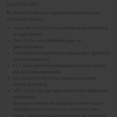
groothandel
Bij MediVit vindt u een uitgebreid assortiment van
vertrouwde merken:
Rowo
en
Sport Lavit
voor effectieve pijnverlichting
en spierherstel.
Toco Tholin
voor klassieke spier- en
gewrichtszalven.
VSM
biedt homeopathische oplossingen, geliefd bij
wie puur natuur wil.
F.I.T.
staat bekend om massagezalven die ideaal
zijn bij blessurepreventie.
SportsBalm
en
Biofreeze
zorgen voor snelle,
directe verlichting.
MSP zalven
zijn dan weer perfect voor diepgaand
spierherstel.
Daarnaast hebben we natuurlijk ook een mooie
collectie
Volatile tincturen en etherische oliën
,
zodat u uw aanbod kunt afstemmen op elke wens.