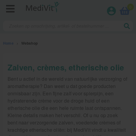
0
Home
>
Webshop
Fysiotherapieproducten
Zalven, crèmes, etherische olie
Verbruiksmaterialen
Bent u actief in de wereld van natuurlijke verzorging of
aromatherapie? Dan weet u dat goede producten
Massage
onmisbaar zijn. Een fijne zalf voor spierpijn, een
hydraterende crème voor de droge huid of een
Massage, oliën en lotion
etherische olie die een hele ruimte laat ontspannen.
Kleine details maken het verschil. Of u nu op zoek
Zalven, crèmes, etherische olie
bent naar verzorgende zalven, voedende crèmes of
Massage accessoires
krachtige etherische oliën: bij MediVit vindt u kwaliteit