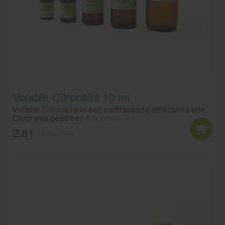
Volatile Citronella 10 ml
Volatile Citronella is een verfrissende etherische olie.
Citronella geeft een fris, citrus-achtige geur en is
vooral bekend om zijn insectwerende eigenschappen,
2,81
EXCL. BTW
met name muggen blijven op afstand. Voeg Volatile
Citronella toe aan een aromasteen of een diffuser en
houdt de kamer mug vrij.