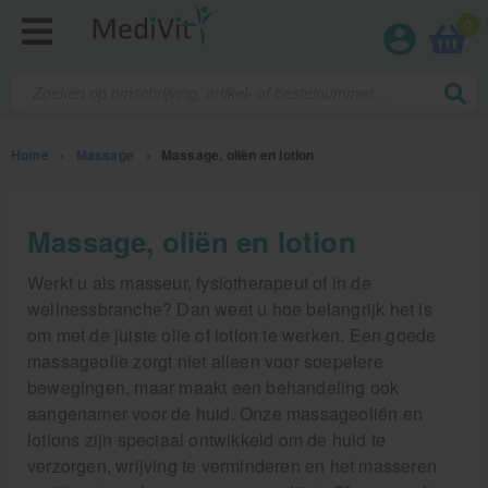
0
Home
>
Massage
>
Massage, oliën en lotion
Fysiotherapieproducten
Massage, oliën en lotion
Verbruiksmaterialen
Werkt u als masseur, fysiotherapeut of in de
wellnessbranche? Dan weet u hoe belangrijk het is
Massage
om met de juiste olie of lotion te werken. Een goede
massageolie zorgt niet alleen voor soepelere
Massage, oliën en lotion
bewegingen, maar maakt een behandeling ook
aangenamer voor de huid. Onze massageoliën en
Zalven, crèmes, etherische olie
lotions zijn speciaal ontwikkeld om de huid te
Massage accessoires
verzorgen, wrijving te verminderen en het masseren