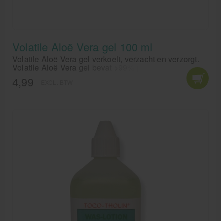
Volatile Aloë Vera gel 100 ml
Volatile Aloë Vera gel verkoelt, verzacht en verzorgt.
Volatile Aloë Vera gel bevat >99% puur sap uit het
blad van de Aloe Vera plant. Ideaal als natuurlijke
4,99
EXCL. BTW
verzachting bij verbranden van de zon.