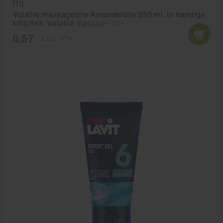
ml.
Volatile massageolie Amandelolie 250 ml. in handige
knijpfles. Volatile massage olie voor heerlijk
ontspannende massages.
6,57
EXCL. BTW