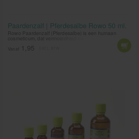
Paardenzalf | Pferdesalbe Rowo 50 ml.
Rowo Paardenzalf (Pferdesalbe) is een humaan
cosmeticum, dat vermoeidheid na lichamelijke
inspanning tegengaat. Rowo paardenzalf, gewoon
1,95
EXCL. BTW
toegepast op de getroffen gebieden, biedt
Vanaf
onmiddelijke frisheid en vitaliteit.