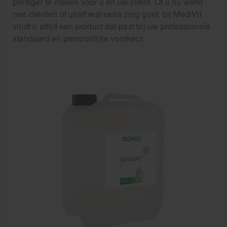
prettiger te maken voor u en uw cliënt. Of u nu werkt
Massagetafels
met cliënten of uzelf wat extra zorg gunt: bij MediVit
vindt u altijd een product dat past bij uw professionele
Sportbraces
standaard en persoonlijke voorkeur.
EHBO en BHV
Pedicure artikelen
Behandelstoel elektrisch
Aanbiedingen groothandel fysiotherapie en massage
Cursussen
Krukken