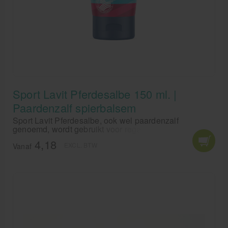
Sport Lavit Pferdesalbe 150 ml. |
Paardenzalf spierbalsem
Sport Lavit Pferdesalbe, ook wel paardenzalf
genoemd, wordt gebruikt voor regeneratie in twee
fasen, dat wil zeggen dat het eerst afkoelt en daarna
4,18
EXCL. BTW
opwarmt om je spieren een regeneratiefase te geven.
Vanaf