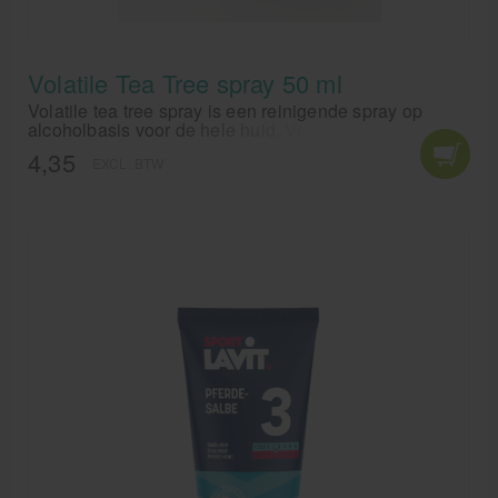
Volatile Tea Tree spray 50 ml
Volatile tea tree spray is een reinigende spray op
alcoholbasis voor de hele huid. Volatile tea tree spray
werkt heilzaam, is antiseptisch en antibacterieel voor
4,35
EXCL. BTW
het hoge gehalte aan tea tree olie.