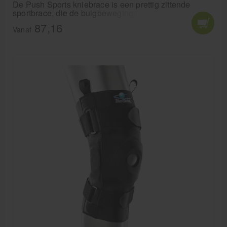
De Push Sports kniebrace is een prettig zittende
sportbrace, die de buigbewegingen van de knie
volledig toelaat. De Push Sports kniebrace heeft 2
87,16
bladveren voor optimale ondersteuning van de knie.
Vanaf
Voorzien van 2 straps zakt de Push Sports kniebrace
nooit af.