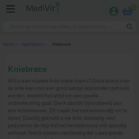
0
Home
>
Sportbraces
>
Kniebrace
Fysiotherapieproducten
Kniebrace
Verbruiksmaterialen
Wilt u een nieuwe knie brace kopen? Deze brace voor
de knie kan voor een groot aantal doeleinden gebruikt
Massage
worden, waarbij het altijd om een goede
ondersteuning gaat. Denk daarbij bijvoorbeeld aan
Massagetafels
een knieblessure. Dit maakt het niet eenvoudig om te
Sportbraces
lopen. Daarbij gebruikt u uw knie dusdanig veel
gedurende de dag dat het herstelproces niet spoedig
verloopt. Het is daarom verstandig dat u een goede
Elleboogbrace