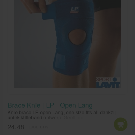
Brace Knie | LP | Open Lang
Knie brace LP open Lang, one size fits all dankzij
uniek klitteband ontwerp. Geeft comfortabele druk bij
zwakke of overbelaste knieën. Houdt de spieren warm
24,48
EXCL. BTW
en verbetert de bloedcirculatie.