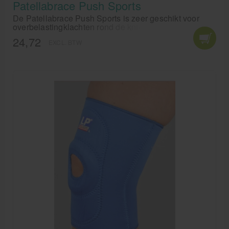
Patellabrace Push Sports
De Patellabrace Push Sports is zeer geschikt voor
overbelastingklachten rond de knieschijf. De Pelotte in
de Patellabrace van Push Sports oefent druk uit op de
24,72
EXCL. BTW
kniepees onder de knieschij en vermindert zo
pijnklachten bij bijvoorbeeld een jumpersknee en
Osgood Schlatter.