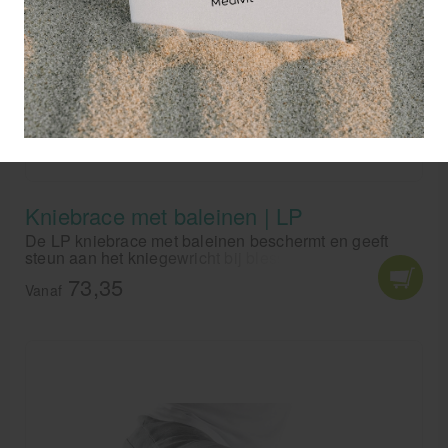
Kniebrace met baleinen | LP
De LP kniebrace met baleinen beschermt en geeft
steun aan het kniegewricht bij blessures of na een
operatie.
73,35
Vanaf