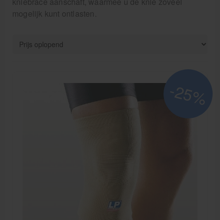
kniebrace aanschaft, waarmee u de knie zoveel
Rugbrace
mogelijk kunt ontlasten.
Enkelbrace
Kniebrace
Pols- en duimbrace
Compressiekleding
-25%
Beenbrace
Inlegzooltjes en hakstukjes
Nekbrace en hoofdbescherming
EHBO en BHV
Pedicure artikelen
Behandelstoel elektrisch
Aanbiedingen groothandel fysiotherapie en massage