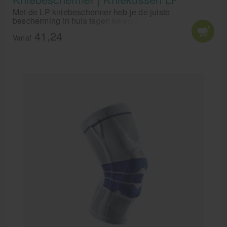
Met de LP kniebeschermer heb je de juiste
bescherming in huis tegen kwetsuur van de knie. De
LP kniebeschermer word veel gebruikt in de handbal
41,24
en volleybal en is uitermate geschikt voor keepers.
Vanaf