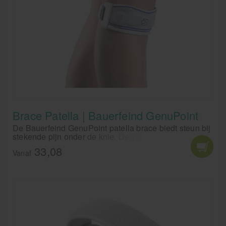
Brace Patella | Bauerfeind GenuPoint
De Bauerfeind GenuPoint patella brace biedt steun bij
stekende pijn onder de knie. De vier geldrukpunten
oefenen druk uit op de kniepees en ondersteunt de
33,08
patella/knieschijf.
Vanaf