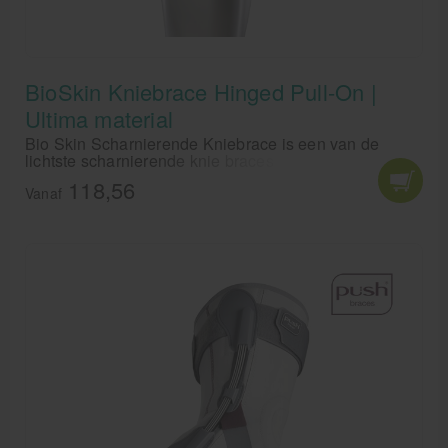
BioSkin Kniebrace Hinged Pull-On |
Ultima material
Bio Skin Scharnierende Kniebrace is een van de
lichtste scharnierende knie braces beschikbaar. De bi-
centric, aluminium scharnieren zijn licht van gewicht
118,56
en bieden extra steun aan knieën met ligament
Vanaf
schade.