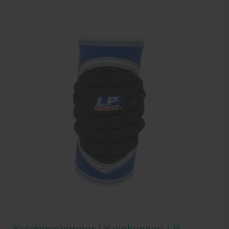
huidvriendelijk en veerkrachtig polymeer.
Kniebeschermer | Kniekussen LP