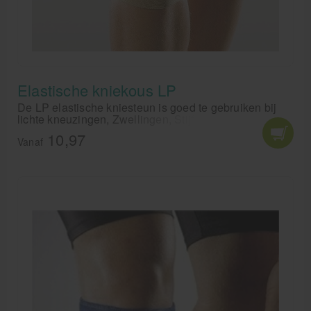
Cursussen
Krukken
Elastische kniekous LP
De LP elastische kniesteun is goed te gebruiken bij
lichte kneuzingen, Zwellingen, Stijfheid,
Bloedcirculatieproblemen en ter preventie. De LP
10,97
elastische kniebandage is een lichte kous voor steun
Vanaf
en ondersteuning van het kniegewricht bij lichte
overbelasting.