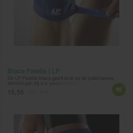
Brace Patella | LP
De LP Patella brace geeft druk op de patellapees.
Verlicht pijn bij o.a. peesontstekingen,
gewrichtsontstekingen, springersknie en
15,55
EXCL. BTW
overbelasting. Door klittenband kan de druk van de
patella brace gemakkelijk worden aangepast.