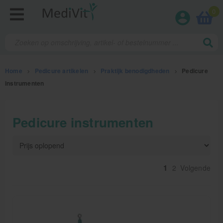
0
Home
>
Pedicure artikelen
>
Praktijk benodigdheden
>
Pedicure
instrumenten
Fysiotherapieproducten
Pedicure instrumenten
Verbruiksmaterialen
Massage
1
2
Volgende
Massagetafels
Sportbraces
EHBO en BHV