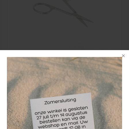
Nagelschaar recht 10 cm
Nagelschaar recht, afmeting 10 cm. Nagelschaar in
RVS uitvoering voor het knippen van teennagels en
vinger nagels.
8,22
EXCL. BTW