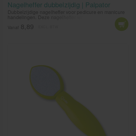
Nagelheffer dubbelzijdig | Palpator
Dubbelzijdige nagelheffer voor pedicure en manicure
handelingen. Deze nagelheffer wordt gebruikt voor het
liften en onderzoeken van de nagels. Een nagelheffer
8,89
EXCL. BTW
noemt men ook wel een palpator.
Vanaf