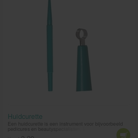
Pedicure artikelen
Voetverzorging
Diverse pedicure producten
Praktijk benodigdheden
Behandelstoel elektrisch
Aanbiedingen groothandel fysiotherapie en massage
Cursussen
Krukken
Huidcurette
Een huidcurette is een instrument voor bijvoorbeeld
pedicures en beautyspecialisten. Met een huidcurette
kan eelt en wratten weggesneden worden. Een
2,20