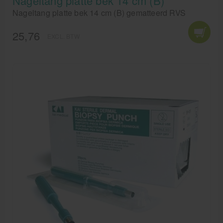
Nageltang platte bek 14 cm (B)
Nageltang platte bek 14 cm (B) gematteerd RVS
25,76
EXCL. BTW