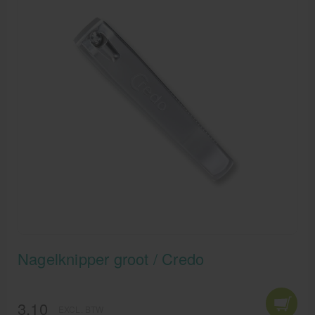
onverzorgde nagels, waar je ook bent!
Nagelknipper groot / Credo
3,10
EXCL. BTW