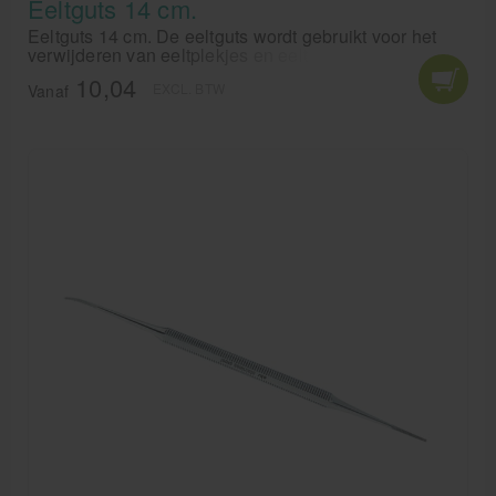
Eeltguts 14 cm.
Eeltguts 14 cm. De eeltguts wordt gebruikt voor het
verwijderen van eeltplekjes en eeltpitjes. De eeltguts
van 14 cm is het ideale hulpmiddel om eenvoudig en
10,04
EXCL. BTW
effectief eelt te verwijderen. Met zijn scherpe punt en
Vanaf
stevige handgreep kunt u snel en moeiteloos
hardnekkige eeltplekken aanpakken. Loop
comfortabel en pijnvrij met de eeltguts van 14 cm.