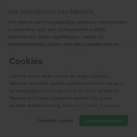
Het assortiment van MediVit
Het gebruik van hoogwaardige pedicure-instrumenten
is essentieel voor een professionele praktijk.
Instrumenten zoals nageltangen, raspen en
nagelriemtangen zorgen voor een nauwkeurige en
veilige uitvoering van behandelingen. Ze zijn
Cookies
ontworpen met ergonomische handgrepen en
duurzame materialen, waardoor je langdurig
comfortabel kunt werken. Bovendien zijn deze
Laat ons weten welke cookies we mogen plaatsen.
instrumenten eenvoudig te desinfecteren, wat bijdraagt
Wanneer essentiële cookies aanklikt verzamelen wij geen
aan een hygiënische praktijkvoering. Door te
persoonsgegevens en help je ons de site te verbeteren.
investeren in kwalitatieve pedicure-instrumenten
Wanneer je Cookies accepteren aanklikt krijg je een
verhoog je niet alleen het comfort van je cliënten, maar
optimale website ervaring.
Meer over privacy & cookies
.
ook de efficiëntie van je behandelingen. Bij MediVit
vind je een uitgebreid assortiment professionele
Essentiële cookies
Cookies accepteren
pedicure-instrumenten om je praktijk compleet te
maken.