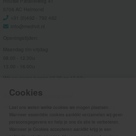
Houtse Parallelweg 41
5706 AC Helmond
+31 (0)492 - 792 482
info@medivit.nl
Openingstijden:
Maandag t/m vrijdag
08.00 - 12.30u
13.00 - 16.00u
Wij pauzeren tussen 12.30 en 13.00u
Cookies
Aanmelden nieuwsbrief
Als eerste op de hoogte zijn van het laatste nieuws:
Laat ons weten welke cookies we mogen plaatsen.
Wanneer essentiële cookies aanklikt verzamelen wij geen
persoonsgegevens en help je ons de site te verbeteren.
Wanneer je Cookies accepteren aanklikt krijg je een