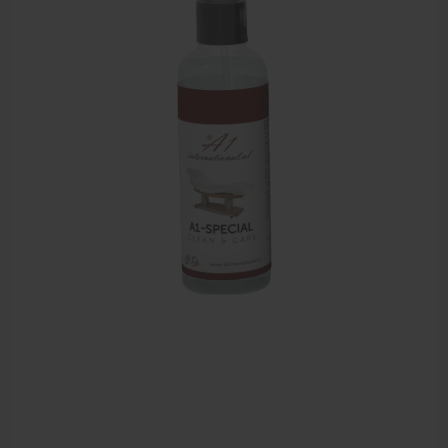
Elektrische massagetafels
Mobiele massagetafels
Massagebanken elektrisch
Massagebedden
Massagestoel
Behandeltafels
Behandelstoelen
Massagekussens en massagerollen
Accessoires en praktijkbenodigdheden
Sportbraces
EHBO en BHV
Pedicure artikelen