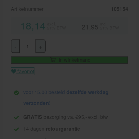
Artikelnummer
105154
18,14
excl.
incl.
21,95
21% BTW
21% BTW
-
+
In winkelmand
favoriet
voor 15.00 besteld
dezelfde werkdag
verzonden!
GRATIS
bezorging va. €95,- excl. btw
14 dagen
retourgarantie