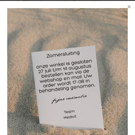
30 jaar
dé paramedisch specialist
De A1-special clean en care - 150 ml. - voedt en
beschermt. Geschikt voor imitatieleer/leatherlook,
skai en PU-leder.
Oppervlak dun en egaal inspuiten en direct goed
uitwrijven met een schone droge doek. Na een
droogtijd van ± 10 - 15 minuten kan het meubel
weer in gebruik genomen worden.
Vlekbehandeling: De vlek inspuiten en de
oplossing even laten inwerken alvorens op te
nemen met een schone droge doek.