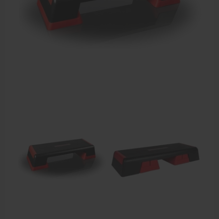
Dry Needling
Echogel & Ultrasoundgel
Verbruiksmaterialen
Massage
Massagetafels
Sportbraces
EHBO en BHV
Pedicure artikelen
Behandelstoel elektrisch
Aanbiedingen groothandel fysiotherapie en massage
Cursussen