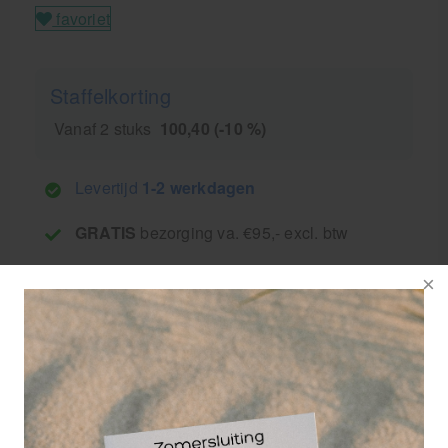
favoriet
Staffelkorting
Vanaf 2 stuks
100,40 (-10 %)
Levertijd
1-2 werkdagen
GRATIS
bezorging va. €95,- excl. btw
14 dagen
retourgarantie
30 jaar
dé paramedisch specialist