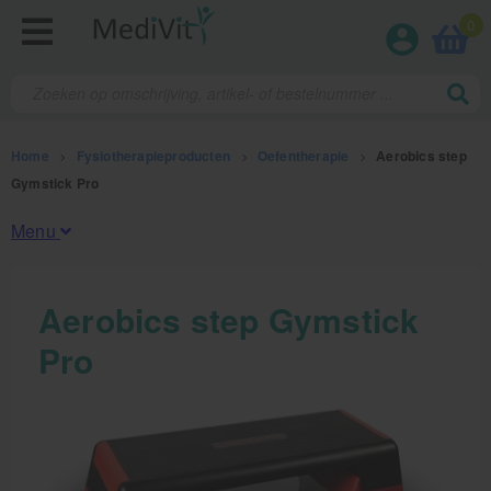
0
Home
>
Fysiotherapieproducten
>
Oefentherapie
>
Aerobics step
Gymstick Pro
Menu
Fysiotherapieproducten
Aerobics step Gymstick
Pro
Oefentherapie
Koude en warmte therapie
Anatomie posters en skeletten
Meten en testen