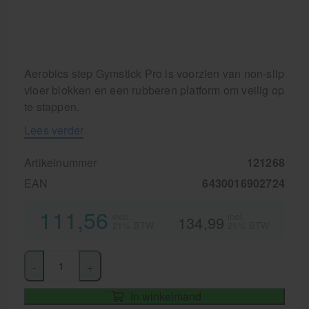
Krukken
Aerobics step Gymstick Pro is voorzien van non-slip
vloer blokken en een rubberen platform om veilig op
te stappen.
Lees verder
Artikelnummer
121268
EAN
6430016902724
111,56
excl.
incl.
134,99
21% BTW
21% BTW
-
+
In winkelmand