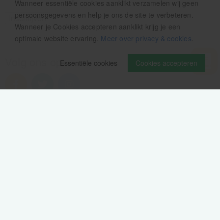
Wanneer essentiële cookies aanklikt verzamelen wij geen
persoonsgegevens en help je ons de site te verbeteren.
Wanneer je Cookies accepteren aanklikt krijg je een
optimale website ervaring.
Meer over privacy & cookies
.
Volg ons op
Essentiële cookies
Cookies accepteren
Verzendinformatie / retourbeleid
Sitemap
Disclaimer
Privacy verklaring
Colofon
Cookie-instellingen