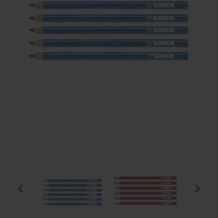
Farmaceutische artikelen
Verzorgingskoffers | Bidonkratten
Voedingssupplementen
Huidverzorging
Massage
Massagetafels
Sportbraces
EHBO en BHV
Pedicure artikelen
Behandelstoel elektrisch
Aanbiedingen groothandel fysiotherapie en massage