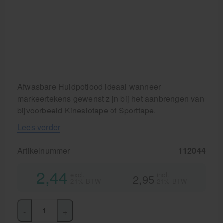
Cursussen
Krukken
Afwasbare Huidpotlood ideaal wanneer
markeertekens gewenst zijn bij het aanbrengen van
bijvoorbeeld Kinesiotape of Sporttape.
Lees verder
Artikelnummer
112044
2,44
excl.
incl.
2,95
21% BTW
21% BTW
-
+