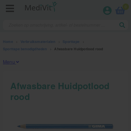
0
Home
>
Verbruiksmaterialen
>
Sporttape
>
Sporttape benodigdheden
>
Afwasbare Huidpotlood rood
Menu
Fysiotherapieproducten
Afwasbare Huidpotlood
rood
Verbruiksmaterialen
Kinesiotape
Sporttape
Bandages en zwachtels