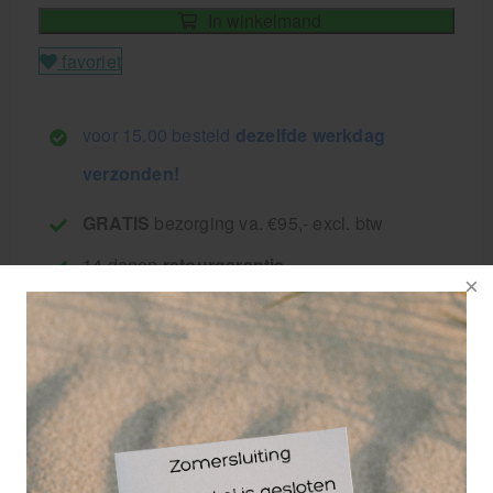
In winkelmand
favoriet
voor 15.00 besteld
dezelfde werkdag
verzonden!
GRATIS
bezorging va. €95,- excl. btw
14 dagen
retourgarantie
30 jaar
dé paramedisch specialist