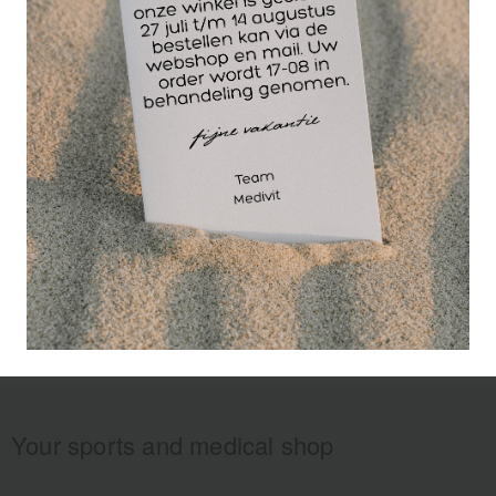
Afwasbare Huidpotlood ideaal wanneer
markeertekens gewenst zijn bij het aanbrengen van
bijvoorbeeld Kinesiotape of Sporttape.
Your sports and medical shop