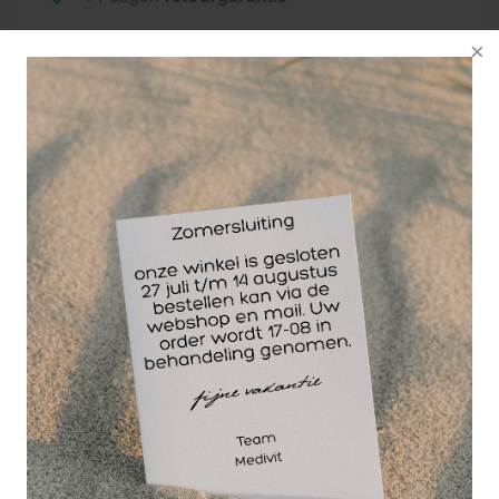
30 jaar
dé paramedisch specialist
In de Aircast Cryo Cuff koeler kan genoeg water en
ijs voor 6 tot 8 uur ijs-compressie therapie. Indicatie
voor gebruik van de Aircast Cryo Cuff:
- zwelling
- oedeem
- hematoom
- hemartrose (bloeding in het gewricht)
- pijn