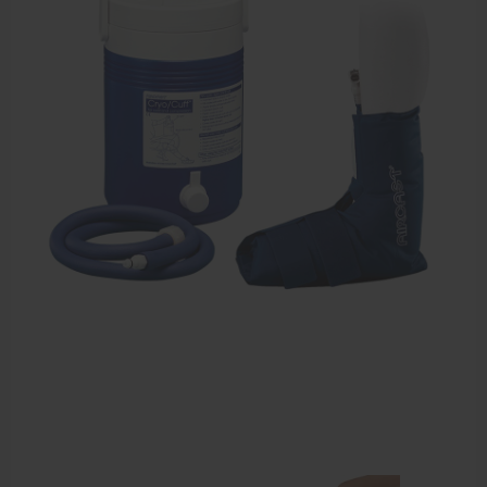
Dry Needling
Echogel & Ultrasoundgel
Verbruiksmaterialen
Massage
Massagetafels
Sportbraces
EHBO en BHV
Pedicure artikelen
Behandelstoel elektrisch
Aanbiedingen groothandel fysiotherapie en massage
Cursussen