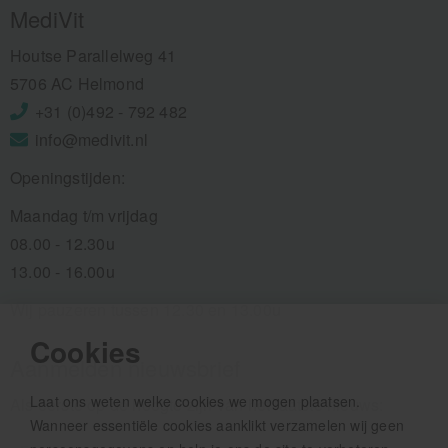
MediVit
Houtse Parallelweg 41
5706 AC Helmond
+31 (0)492 - 792 482
info@medivit.nl
Openingstijden:
Maandag t/m vrijdag
08.00 - 12.30u
13.00 - 16.00u
Wij pauzeren tussen 12.30 en 13.00u
Cookies
Aanmelden nieuwsbrief
Laat ons weten welke cookies we mogen plaatsen.
Als eerste op de hoogte zijn van het laatste nieuws:
Wanneer essentiële cookies aanklikt verzamelen wij geen