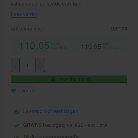
kalmerende, pulsende druk toe.
Lees verder
Artikelnummer
109124
110,05
excl.
incl.
119,95
9% BTW
9% BTW
-
+
In winkelmand
favoriet
Levertijd
1-2 werkdagen
GRATIS
bezorging va. €95,- excl. btw
14 dagen
retourgarantie