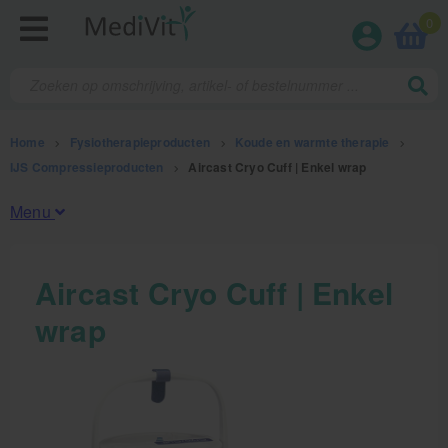
0
Home
>
Fysiotherapieproducten
>
Koude en warmte therapie
>
IJS Compressieproducten
>
Aircast Cryo Cuff | Enkel wrap
Menu
Fysiotherapieproducten
Aircast Cryo Cuff | Enkel
wrap
Oefentherapie
Koude en warmte therapie
Anatomie posters en skeletten
Meten en testen