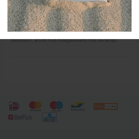
De duur en frequentie van gebruik van de Aircast
Cryo Cuff worden bepaald door de
beroepsbeoefenaar, afhankelijk van de individuele
behoeften van de patiënt.
Aircast Cryo Cuff koeler op de afbeelding is los te
bestellen, wordt niet meegeleverd met de wrap!