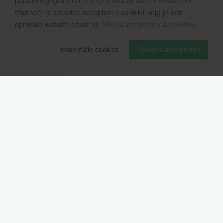
persoonsgegevens en help je ons de site te verbeteren.
Wanneer je Cookies accepteren aanklikt krijg je een
optimale website ervaring.
Meer over privacy & cookies
.
Essentiële cookies
Cookies accepteren
Volg ons op
Verzendinformatie / retourbeleid
Sitemap
Disclaimer
Privacy verklaring
Colofon