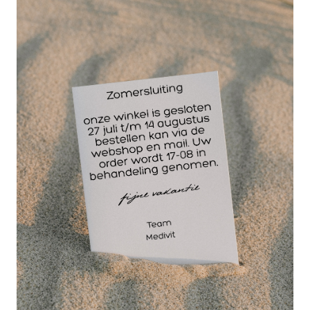
de Airex Balans pad Eilte zit een noppenprofiel wat
voorkomt dat de balans mat wegschuift bij
sprongoefeningen. Daarnaast is de Airex Elite beter
bestand tegen beschadigingen bij gebruik met
schoenen.
De Airex Balans pad Elite bevordert de motoriek,
conditie, coördinatie, kracht en de proprioceptieve
training. Daarom is de Airex Elite een veel gebruikt
product bij fysiotherapeuten, personaltrainers en
revalidatiecentra.
Eigenschappen Airex Balans pad Elite
Art.1776
Afmeting: ca. L 50 x B 40 x H 6 cm
Gewicht: ca. 1 kg
Kleur: blauw, antraciet, kiwi
Eenheid: per stuk