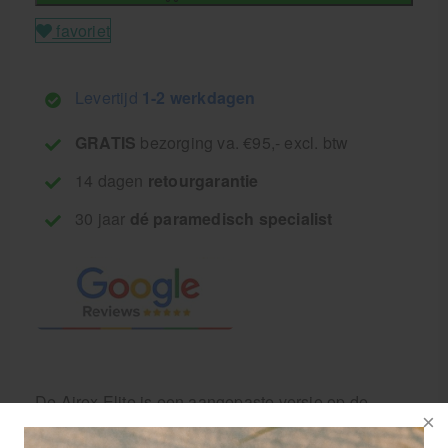
favoriet
Levertijd
1-2 werkdagen
GRATIS
bezorging va. €95,- excl. btw
14 dagen
retourgarantie
30 jaar
dé paramedisch specialist
De Airex Elite is een aangepaste versie op de
standaard Airex balansmat. Aan beide kanten van