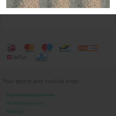
Your sports and medical shop
Fysiotherapieproducten
Verbruiksmaterialen
Massage