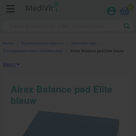
0
Home
>
Fysiotherapieproducten
>
Oefentherapie
>
Trainingsmaterialen fysiotherapie
>
Airex Balance pad Elite blauw
Menu
Fysiotherapieproducten
Airex Balance pad Elite
blauw
Oefentherapie
Koude en warmte therapie
Anatomie posters en skeletten
Meten en testen