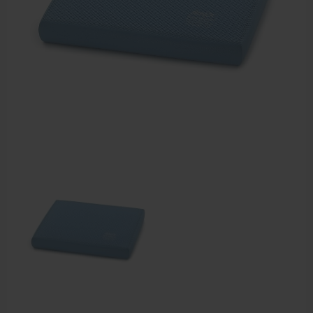
Dry Needling
Echogel & Ultrasoundgel
Verbruiksmaterialen
Massage
Massagetafels
Sportbraces
EHBO en BHV
Pedicure artikelen
Behandelstoel elektrisch
Aanbiedingen groothandel fysiotherapie en massage
Cursussen