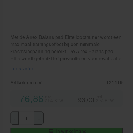
Krukken
Met de Airex Balans pad Elite looptrainer wordt een
maximaal trainingseffect bij een minimale
krachtsinspanning bereikt. De Airex Balans pad
Elite wordt gebruikt ter preventie en voor revalidatie.
Lees verder
Artikelnummer
121419
76,86
excl.
incl.
93,00
21% BTW
21% BTW
-
+
In winkelmand