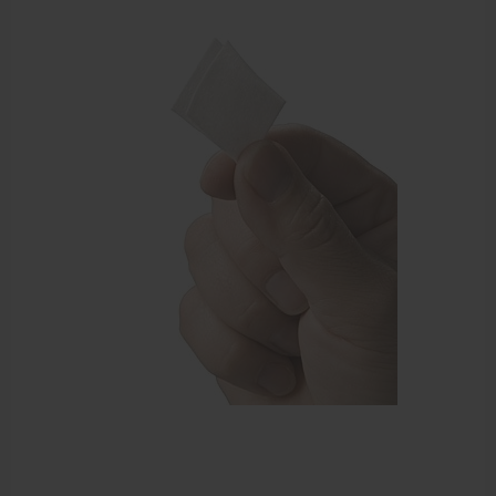
Bandages en zwachtels
Farmaceutische artikelen
Verzorgingskoffers | Bidonkratten
Voedingssupplementen
Huidverzorging
Massage
Massagetafels
Sportbraces
EHBO en BHV
Pedicure artikelen
Behandelstoel elektrisch