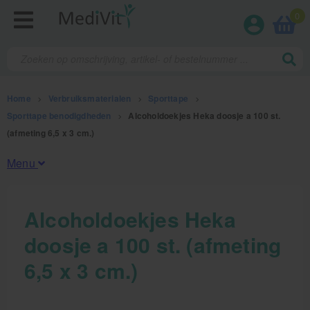
0
Home
>
Verbruiksmaterialen
>
Sporttape
>
Sporttape benodigdheden
>
Alcoholdoekjes Heka doosje a 100 st.
(afmeting 6,5 x 3 cm.)
Menu
Fysiotherapieproducten
Alcoholdoekjes Heka
doosje a 100 st. (afmeting
Verbruiksmaterialen
6,5 x 3 cm.)
Kinesiotape
Sporttape