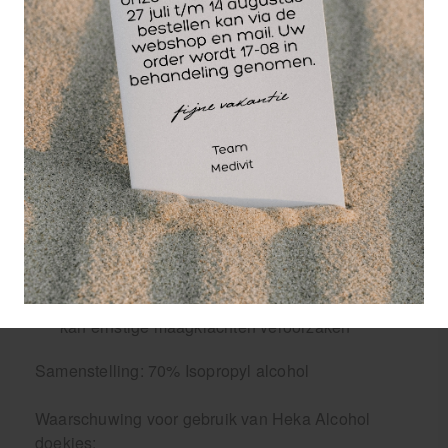
afmeting 6,5 x 3 cm.
Alcohol doekjes voor
éénmalig gebruik,
geschikt voor kleine
oppervlakken.
Gebruiksaanwijzing Heka Alcohol doekjes:
Gebruik het alcholdoekje voor reiniging van de
huid voorafgaand aan de injectie
Reinig de huid met enkele vegen
Het alcholdoekje is slechts eenmaal bruikbaar
Na gebruik weggooien
Alleen voor uitwendig gebruik! inwendig gebruik
kan ernstige maagklachten veroorzaken
Samenstelling: 70% Isopropyl alcohol
Waarschuwing voor gebruik van Heka Alcohol
doekjes: