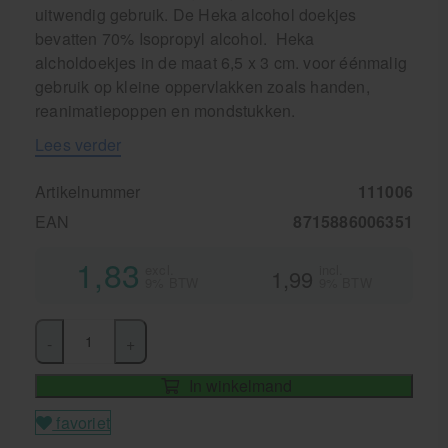
uitwendig gebruik. De Heka alcohol doekjes
bevatten 70% Isopropyl alcohol. Heka
alcholdoekjes in de maat 6,5 x 3 cm. voor éénmalig
gebruik op kleine oppervlakken zoals handen,
reanimatiepoppen en mondstukken.
Lees verder
Artikelnummer
111006
EAN
8715886006351
1,83
excl.
incl.
1,99
9% BTW
9% BTW
-
+
In winkelmand
favoriet