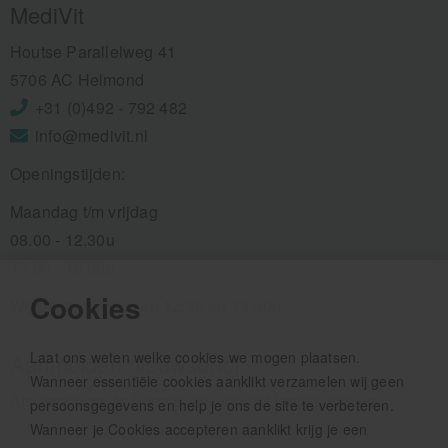
MediVit
Houtse Parallelweg 41
5706 AC Helmond
+31 (0)492 - 792 482
info@medivit.nl
Openingstijden:
Maandag t/m vrijdag
08.00 - 12.30u
13.00 - 16.00u
Cookies
Wij pauzeren tussen 12.30 en 13.00u
Laat ons weten welke cookies we mogen plaatsen.
Aanmelden nieuwsbrief
Wanneer essentiële cookies aanklikt verzamelen wij geen
Als eerste op de hoogte zijn van het laatste nieuws:
persoonsgegevens en help je ons de site te verbeteren.
Wanneer je Cookies accepteren aanklikt krijg je een