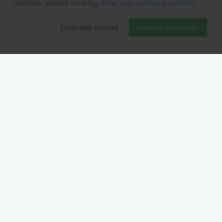
optimale website ervaring.
Meer over privacy & cookies
.
Essentiële cookies
Cookies accepteren
Volg ons op
Verzendinformatie / retourbeleid
Sitemap
Disclaimer
Privacy verklaring
Colofon