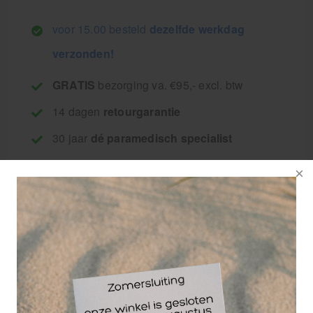
voor 15.00 besteld
dezelfde werkdag
verzonden!
GRATIS
bezorging va. €95,- excl. btw
14 dagen
retourgarantie
30 jaar
dé paramedisch specialist
Heka alcohol doekjes
met 70% Isopropyl
alcohol in de