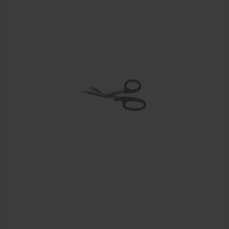
Behandelstoel elektrisch
Aanbiedingen groothandel fysiotherapie en massage
Cursussen
Krukken