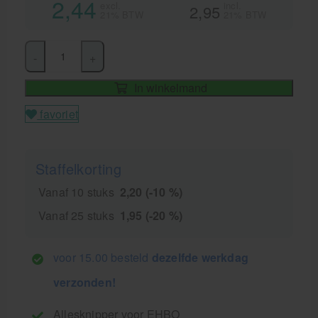
2,44
excl.
incl.
2,95
21% BTW
21% BTW
-
+
In winkelmand
favoriet
Staffelkorting
Vanaf 10 stuks
2,20 (-10 %)
Vanaf 25 stuks
1,95 (-20 %)
voor 15.00 besteld
dezelfde werkdag
verzonden!
Allesknipper voor EHBO