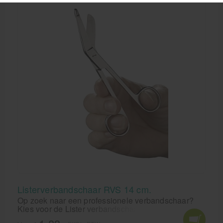
Listerverbandschaar RVS 14 cm.
Op zoek naar een professionele verbandschaar?
Kies voor de Lister verbandschaar RVS 14cm. Deze
hoogwaardige schaar is gemaakt van roestvrij staal