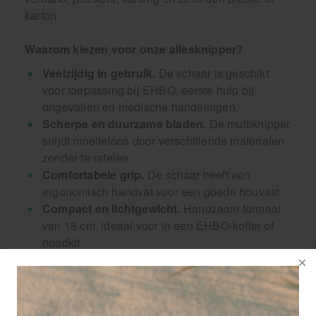
karton.
Waarom kiezen voor onze allesknipper?
Veelzijdig in gebruik.
De schaar is geschikt
voor toepassing bij EHBO, eerste hulp bij
ongevallen en medische handelingen.
Scherpe en duurzame bladen.
De multiknipper
snijdt moeiteloos door verschillende materialen
zonder te rafelen.
Comfortabele grip.
De schaar heeft een
ergonomisch handvat voor een goede houvast.
Compact en lichtgewicht.
Handzaam formaat
van 18 cm, ideaal voor in een EHBO-koffer of
noodkit.
Geschikt voor professionals en thuisgebruik.
Deze multiknipper is perfect voor medische
hulpdiensten, sportverzorgers en particulieren.