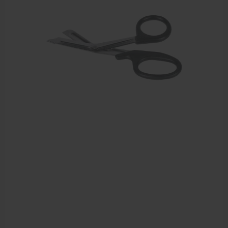
EHBO en BHV
Verbandtrommels
Pleisters
Verband
Brandwonden verzorging
Desinfectie middelen
Handschoenen en bescherming
Medische hulpmiddelen
Veiligheidshesjes
Diversen EHBO en BHV
Pedicure artikelen