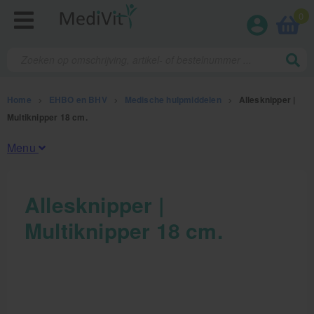
0
Home
>
EHBO en BHV
>
Medische hulpmiddelen
>
Allesknipper |
Multiknipper 18 cm.
Menu
Fysiotherapieproducten
Allesknipper |
Multiknipper 18 cm.
Verbruiksmaterialen
Massage
Massagetafels
Sportbraces