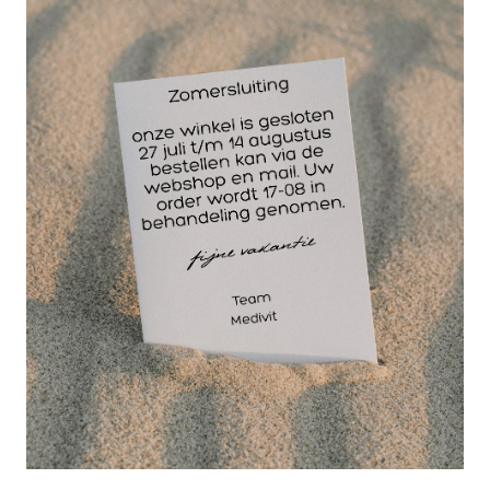
De allesknipper, een betrouwbare schaar voor
noodgevallen
Deze allesknipper van 18 is speciaal ontworpen om
snel en veilig te kunnen handelen in noodsituaties.
Of het nu gaat om het doorknippen van kleding bij
een verwonding of het knippen van
verbandmateriaal, deze multiknipper kan het
allemaal.
Wil jij een betrouwbare en veelzijdige schaar die
onmisbaar is in elke EHBO-set? Bestel dan de
allesknipper van 18 cm. en wees goed voorbereid
op elke situatie!
Wellicht ook interessant