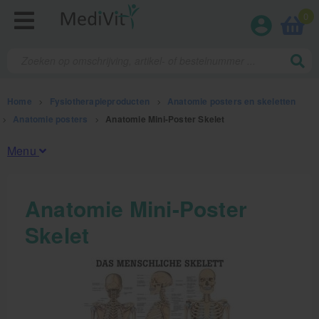
0
Home
>
Fysiotherapieproducten
>
Anatomie posters en skeletten
>
Anatomie posters
>
Anatomie Mini-Poster Skelet
Menu
Fysiotherapieproducten
Anatomie Mini-Poster
Skelet
Oefentherapie
Koude en warmte therapie
Anatomie posters en skeletten
Meten en testen