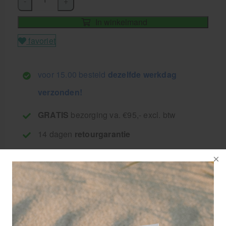
-
+
In winkelmand
favoriet
voor 15.00 besteld
dezelfde werkdag
verzonden!
GRATIS
bezorging va. €95,- excl. btw
14 dagen
retourgarantie
30 jaar
dé paramedisch specialist