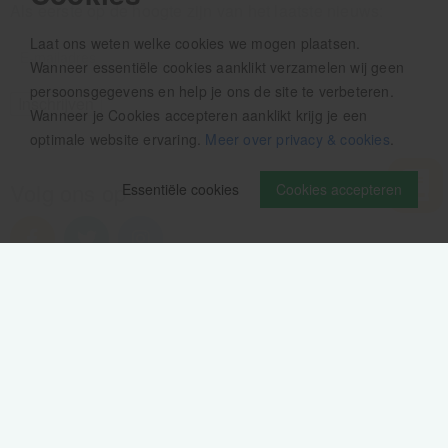
Als eerste op de hoogte zijn van het laatste nieuws:
Laat ons weten welke cookies we mogen plaatsen.
Wanneer essentiële cookies aanklikt verzamelen wij geen
persoonsgegevens en help je ons de site te verbeteren.
Wanneer je Cookies accepteren aanklikt krijg je een
optimale website ervaring.
Meer over privacy & cookies
.
Volg ons op
Essentiële cookies
Cookies accepteren
Verzendinformatie / retourbeleid
Sitemap
Disclaimer
Privacy verklaring