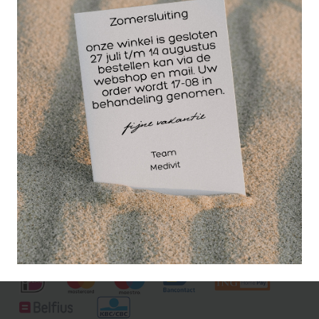
De anatomische Mini-poster van het skelet, het
geraamte, heeft een afmeting van 24 x 34cm. en is
niet gelamineerd.
Deze anatomisch zeer accurate poster is een ideaal
hulpmiddel bij de studie.
Compleet met alle latijnse benamingen, titel en
categorie benamingen in engels of duits.