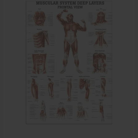
Meten en testen
Dry Needling
Echogel & Ultrasoundgel
Verbruiksmaterialen
Massage
Massagetafels
Sportbraces
EHBO en BHV
Pedicure artikelen
Behandelstoel elektrisch
Aanbiedingen groothandel fysiotherapie en massage