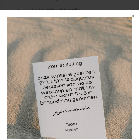
14 dagen
retourgarantie
30 jaar
dé paramedisch specialist
Gelamineerde, watervaste anatomie poster van de
diepliggende spieren aan de voorijde 50 x 70 cm.
Anatomie poster in kleur, voorzien van alle Latijnse
benamingen, categorie en titel benaming in het
engels of duits. De anatomie poster heeft een hard
plastic onder- en bovenlijst en een ophangring. De
anatomie poster is uitermate geschikt voor
educatieve en decoratieve doeleinden. Tevens
geschikt voor educatief gebruik in