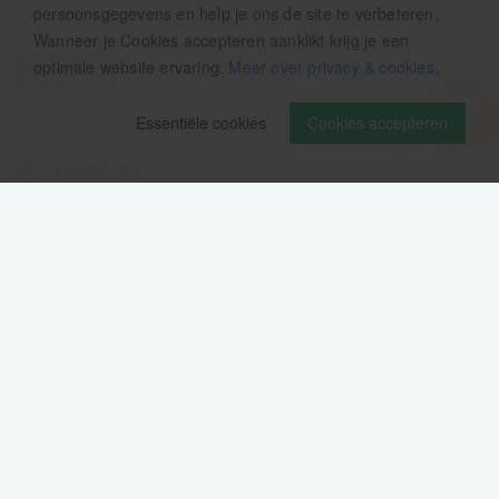
persoonsgegevens en help je ons de site te verbeteren.
Wanneer je Cookies accepteren aanklikt krijg je een
optimale website ervaring.
Meer over privacy & cookies
.
Essentiële cookies
Cookies accepteren
Volg ons op
Verzendinformatie / retourbeleid
Sitemap
Disclaimer
Privacy verklaring
Colofon