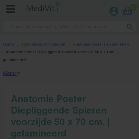
0
Home
>
Fysiotherapieproducten
>
Anatomie posters en skeletten
>
Anatomie Poster Diepliggende Spieren voorzijde 50 x 70 cm. |
gelamineerd
Menu
Fysiotherapieproducten
Anatomie Poster
Diepliggende Spieren
Oefentherapie
voorzijde 50 x 70 cm. |
Koude en warmte therapie
gelamineerd
Anatomie posters en skeletten