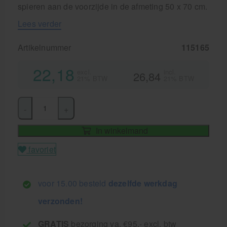
spieren aan de voorzijde in de afmeting 50 x 70 cm.
Lees verder
Artikelnummer
115165
22,18
excl.
incl.
26,84
21% BTW
21% BTW
-
+
In winkelmand
favoriet
voor 15.00 besteld
dezelfde werkdag
verzonden!
GRATIS
bezorging va. €95,- excl. btw