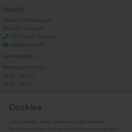
MediVit
Houtse Parallelweg 41
5706 AC Helmond
+31 (0)492 - 792 482
info@medivit.nl
Openingstijden:
Maandag t/m vrijdag
08.00 - 12.30u
13.00 - 16.00u
Wij pauzeren tussen 12.30 en 13.00u
Cookies
Aanmelden nieuwsbrief
Laat ons weten welke cookies we mogen plaatsen.
Als eerste op de hoogte zijn van het laatste nieuws:
Wanneer essentiële cookies aanklikt verzamelen wij geen