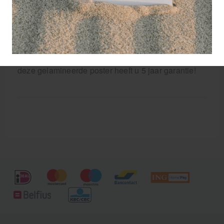
opleidingsinstellingen.
Gelamineerde anatomie posters zijn extreem
duurzaam en absoluut scheur-proof. Er kan met een
non-permanente marker op geschreven worden
voor notities of als markering van een detail. Op
deze gelamineerde poster heeft u 5 jaar garantie!