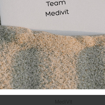
rmanente marker op geschreven worden voor notities of als ma
 deze gelamineerde poster heeft u 5 jaar garantie!
MediVit