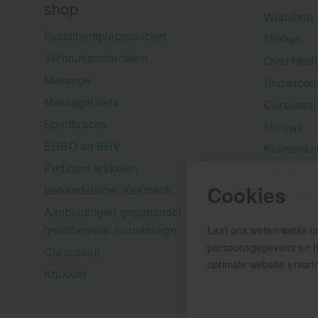
shop
Webshop
Fysiotherapieproducten
Merken
Verbruiksmaterialen
Over Medi
Massage
Showroom
Massagetafels
Cursusse
Sportbraces
Nieuws
EHBO en BHV
Klantense
Pedicure artikelen
Contact
Cookies
Behandelstoel elektrisch
Aanbiedi
Aanbiedingen groothandel
fysiotherapie en massage
Laat ons weten welke c
persoonsgegevens en hel
Cursussen
optimale website ervari
Krukken