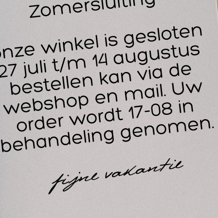
vo
ve
G
14
30
lamineerde, watervaste anatomie poster van de diepliggende
atomie poster in kleur, voorzien van alle Latijnse benamingen,
its.
 anatomie poster heeft een hard plastic onder- en bovenlijst 
 anatomie poster is uitermate geschikt voor educatieve en de
ucatief gebruik in opleidingsinstellingen.
lamineerde anatomie posters zijn extreem duurzaam en absol