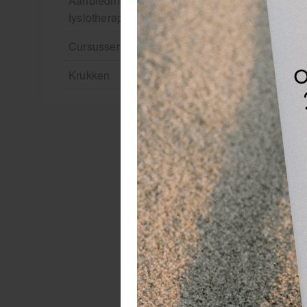
Aanbiedingen groothandel
fysiotherapie en massage
Cursussen
Krukken
Ge
An
du
De
De
ed
Ge