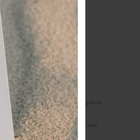
or 15.00 besteld
dezelfde werkdag
rzonden!
RATIS
bezorging va. €95,- excl. btw
 dagen
retourgarantie
 jaar
dé paramedisch specialist
 spieren aan de voorzijde 70 x 100cm.
 categorie en titel benaming in het engels of
en een ophangring.
coratieve doeleinden. Tevens geschikt voor
uut scheur-proof. Er kan met een non-