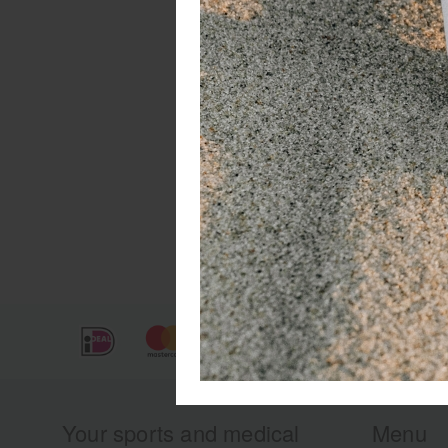
pe
Op
Your sports and medical
Menu