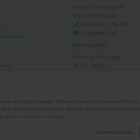
Houtse Parallelweg 41
5706 AC Helmond
+31 (0)492 - 792 482
Vit
info@medivit.nl
 en winkel
Openingstijden:
n
Maandag t/m vrijdag
rvice
08.00 - 12.30u
13.00 - 16.00u
ngen
Wij pauzeren tussen 12.30 e
ookies we mogen plaatsen. Wanneer essentiële cookies aanklikt ver
p je ons de site te verbeteren. Wanneer je Cookies accepteren aankl
ng.
Meer over privacy & cookies
.
Essentiële cookies