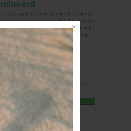
amineerd
e Poster, gelamineerd, van de diepliggende
aan de voorzijde in de afmeting 70 x 100 cm.
 de anatomie van het menselijk lichaam beter
e poster van de diep liggende spieren van
kant van het menselijk lichaam.
rder
nummer
115164
9,50
excl.
incl.
35,70
21% BTW
21% BTW
+
In winkelmand
iet