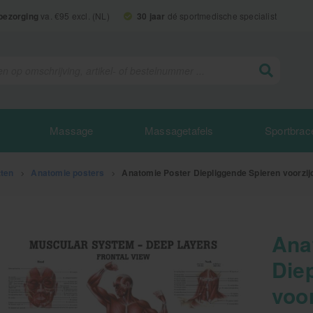
 bezorging
va. €95 excl. (NL)
30 jaar
dé sportmedische specialist
Massage
Massagetafels
Sportbrac
tten
>
Anatomie posters
>
Anatomie Poster Diepliggende Spieren voorzij
Ana
Die
voor