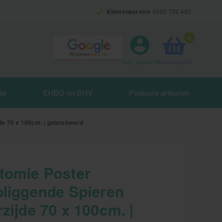
Klantenservice
0492 792 482
0
winkelmand
mijn account
es
EHBO en BHV
Pedicure artikelen
de 70 x 100cm. | gelamineerd
tomie Poster
pliggende Spieren
zijde 70 x 100cm. |