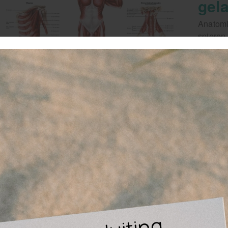
gel
Anatomi
spieren 
Begrijp
met dez
de voor
Lees ve
Artikel
2
-
favor