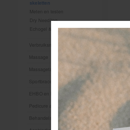
skeletten
Meten en testen
Dry Needling
Echogel & Ultrasoundgel
Verbruiksmaterialen
Massage
Massagetafels
Sportbraces
EHBO en BHV
Pedicure artikelen
Behandelstoel elektrisch