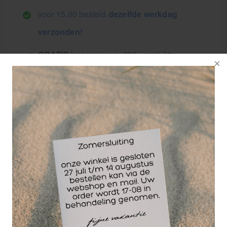
voor 15.00 besteld
dezelfde werkdag
verzonden!
GRATIS
bezorging va. €95,- excl. btw
14 dagen
retourgarantie
30 jaar
dé paramedisch specialist
Gelamineerde, watervaste anatomie poster voor
accupunctuur punten 70 x 100cm.
Anatomie poster in kleur, voorzien van alle Latijnse
benamingen, categorie en titel benaming in het