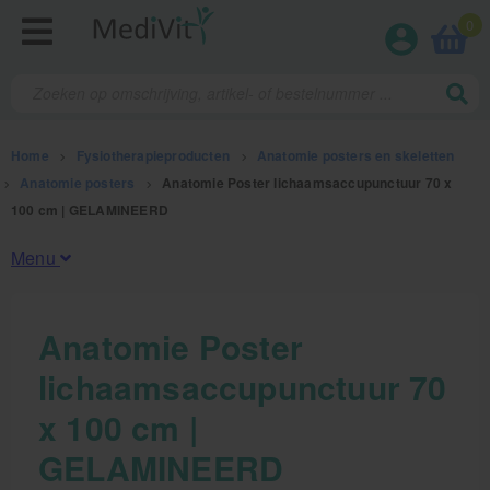
0
Home
>
Fysiotherapieproducten
>
Anatomie posters en skeletten
>
Anatomie posters
>
Anatomie Poster lichaamsaccupunctuur 70 x
100 cm | GELAMINEERD
Menu
Fysiotherapieproducten
Anatomie Poster
lichaamsaccupunctuur 70
Oefentherapie
x 100 cm |
Koude en warmte therapie
GELAMINEERD
Anatomie posters en skeletten