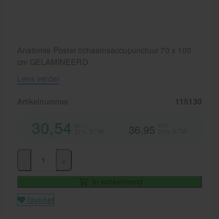
Anatomie Poster lichaamsaccupunctuur 70 x 100
cm GELAMINEERD
Lees verder
Artikelnummer
115130
30,54
excl.
incl.
36,95
21% BTW
21% BTW
-
+
In winkelmand
favoriet