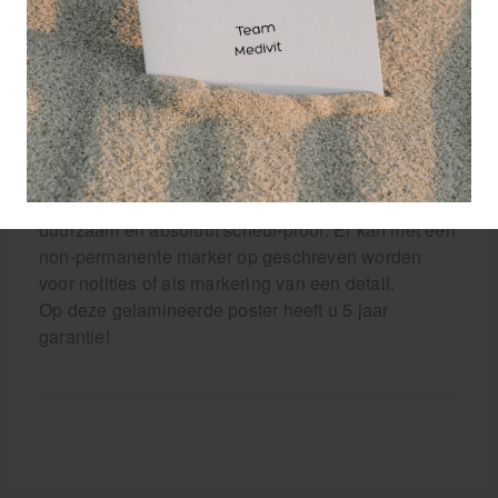
engels.
De anatomie poster heeft een hard plastic onder- en
bovenlijst en een ophangring.
De anatomie poster is uitermate geschikt voor
educatieve en decoratieve doeleinden. Tevens
geschikt voor educatief gebruik in
opleidingsinstellingen.
Gelamineerde anatomie posters zijn extreem
duurzaam en absoluut scheur-proof. Er kan met een
non-permanente marker op geschreven worden
voor notities of als markering van een detail.
Op deze gelamineerde poster heeft u 5 jaar
garantie!