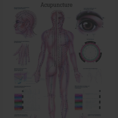
Meten en testen
Dry Needling
Echogel & Ultrasoundgel
Verbruiksmaterialen
Massage
Massagetafels
Sportbraces
EHBO en BHV
Pedicure artikelen
Behandelstoel elektrisch
Aanbiedingen groothandel fysiotherapie en massage