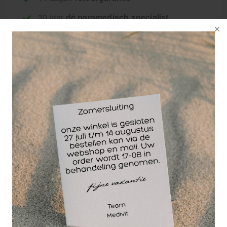
30 jaar
dé paramedisch specialist
Gelamineerde, watervaste anatomie poster van het
menselijke zenuwstelsel in afmeting 50 x 70 cm.
Anatomie poster in kleur, voorzien van alle Latijnse
benamingen, categorie en titel benaming in het
engels.
De anatomie poster heeft een hard plastic onder- en
bovenlijst en een ophangring.
De anatomie poster is uitermate geschikt voor
educatieve en decoratieve doeleinden. Tevens
geschikt voor educatief gebruik in