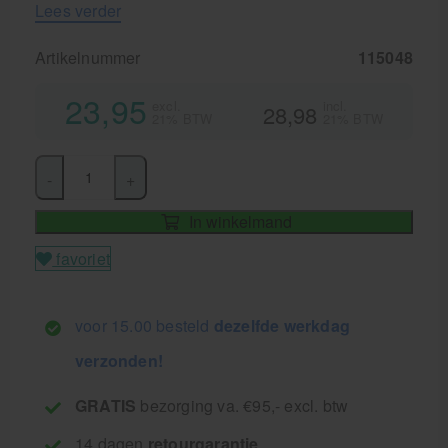
Lees verder
Artikelnummer
115048
23,95
excl.
incl.
28,98
21% BTW
21% BTW
-
+
In winkelmand
favoriet
voor 15.00 besteld
dezelfde werkdag
verzonden!
GRATIS
bezorging va. €95,- excl. btw
14 dagen
retourgarantie