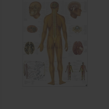
Meten en testen
Dry Needling
Echogel & Ultrasoundgel
Verbruiksmaterialen
Massage
Massagetafels
Sportbraces
EHBO en BHV
Pedicure artikelen
Behandelstoel elektrisch
Aanbiedingen groothandel fysiotherapie en massage