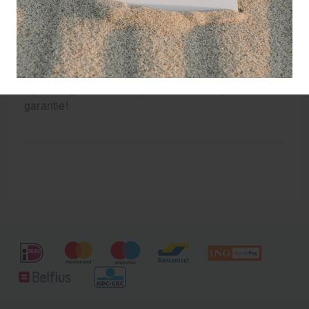
opleidingsinstellingen.
Gelamineerde anatomie posters zijn extreem
duurzaam en absoluut scheur-proof. Er kan met een
non-permanente marker op geschreven worden
voor notities of als markering van een detail.
Op deze gelamineerde poster heeft u 5 jaar
garantie!