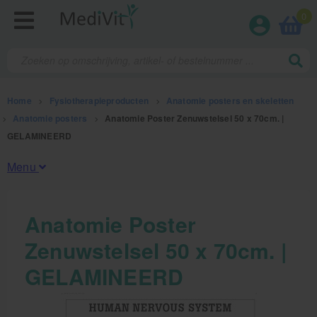
0
Home
>
Fysiotherapieproducten
>
Anatomie posters en skeletten
>
Anatomie posters
>
Anatomie Poster Zenuwstelsel 50 x 70cm. |
GELAMINEERD
Menu
Fysiotherapieproducten
Anatomie Poster
Zenuwstelsel 50 x 70cm. |
Oefentherapie
GELAMINEERD
Koude en warmte therapie
Anatomie posters en skeletten