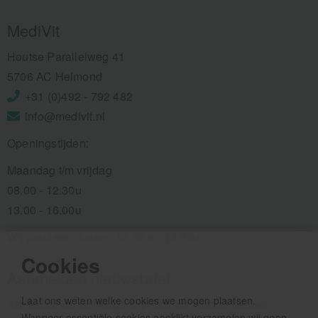
MediVit
Houtse Parallelweg 41
5706 AC Helmond
+31 (0)492 - 792 482
info@medivit.nl
Openingstijden:
Maandag t/m vrijdag
08.00 - 12.30u
13.00 - 16.00u
Wij pauzeren tussen 12.30 en 13.00u
Cookies
Aanmelden nieuwsbrief
Laat ons weten welke cookies we mogen plaatsen.
Als eerste op de hoogte zijn van het laatste nieuws:
Wanneer essentiële cookies aanklikt verzamelen wij geen