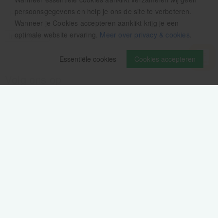
persoonsgegevens en help je ons de site te verbeteren.
Wanneer je Cookies accepteren aanklikt krijg je een
optimale website ervaring.
Meer over privacy & cookies
.
Essentiële cookies
Cookies accepteren
Volg ons op
Verzendinformatie / retourbeleid
Sitemap
Disclaimer
Privacy verklaring
Colofon