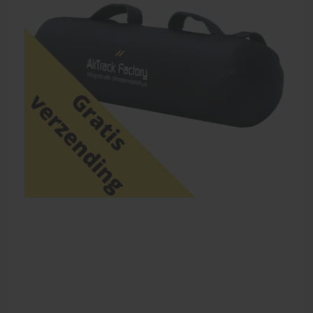
Dry Needling
Echogel & Ultrasoundgel
Verbruiksmaterialen
Massage
Massagetafels
Sportbraces
EHBO en BHV
Pedicure artikelen
Behandelstoel elektrisch
Aanbiedingen groothandel fysiotherapie en massage
Cursussen