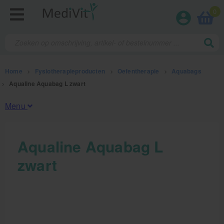
0
Home
>
Fysiotherapieproducten
>
Oefentherapie
>
Aquabags
>
Aqualine Aquabag L zwart
Menu
Fysiotherapieproducten
Aqualine Aquabag L
zwart
Oefentherapie
Koude en warmte therapie
Anatomie posters en skeletten
Meten en testen