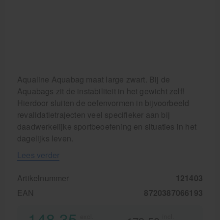
Aqualine Aquabag maat large zwart. Bij de
Aquabags zit de instabiliteit in het gewicht zelf!
Hierdoor sluiten de oefenvormen in bijvoorbeeld
revalidatietrajecten veel specifieker aan bij
daadwerkelijke sportbeoefening en situaties in het
dagelijks leven.
Lees verder
Artikelnummer
121403
EAN
8720387066193
148,35
excl.
incl.