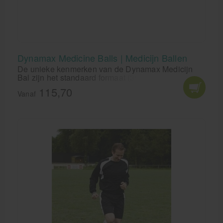
Dynamax Medicine Balls | Medicijn Ballen
De unieke kenmerken van de Dynamax Medicijn
Bal zijn het standaard formaat (35,5 cm) en de
comfortabele grip, die ervoor zorgen dat de ballen
115,70
zacht en gripvol aanvoelen.
Vanaf