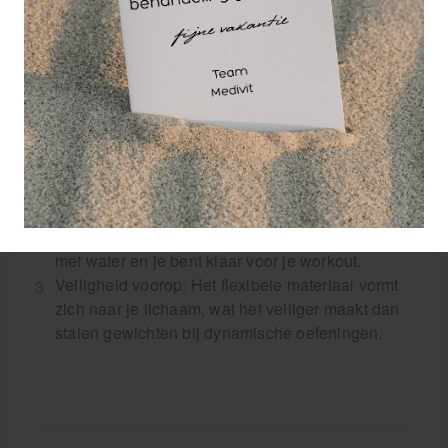
beste keuze is
Onverwoestbare Kwaliteit: Gemaakt van
hetzelfde materiaal als professionele
rubberboten. Deze bag is "hard to break" en
wordt intensief gebruikt in de rugbywereld en bij
elite-trainingen
Overal Trainen: Ondanks zijn maximale gewicht
van 40 kg, is de bag leeg vederlicht (minder dan
1 kg). Opgevouwen neemt hij niet meer ruimte in
dan een spijkerbroek. Vul hem op je bestemming
met water en je bent klaar voor je workout.
Veiligheid voorop: Het flexibele materiaal vormt
zich naar je lichaam, wat het veiliger maakt dan
stalen gewichten bij dynamische oefeningen.