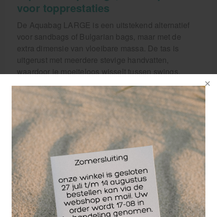
voor topprestaties
De Aquabag LARGE is een uitstekend alternatief
voor sandbags of Bulgarian bags, maar met de
extra dimensie van vloeibare massa. De tas is
uitgerust met meerdere stevige handvatten,
waardoor je moeiteloos wisselt tussen swings,
cleans, lunges en presses. Het hoogwaardige
materiaal is zacht voor de huid, zodat je ook bij
explosieve bewegingen geen last hebt van wrijving
of blauwe plekken.
Aquabags zijn er in 3 verschillende maten: S - M - L
S: Ø 20 cm / L 65 cm / 15 kg max
M: Ø 20 cm / L 85 cm / 25 kg max
L: Ø 25 cm / L 85 cm / 40 kg max
Waarom de Aqualine Aquabag de