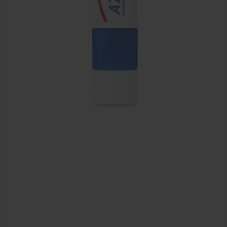
Farmaceutische artikelen
Verzorgingskoffers | Bidonkratten
Voedingssupplementen
Huidverzorging
Massage
Massagetafels
Sportbraces
EHBO en BHV
Pedicure artikelen
Behandelstoel elektrisch
Aanbiedingen groothandel fysiotherapie en massage