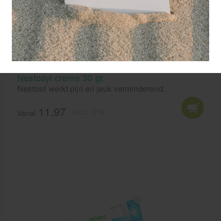
Nestosyl creme 30 gr.
Nestosil werkt pijn en jeuk verminderend.
11,97
EXCL. BTW
Vanaf