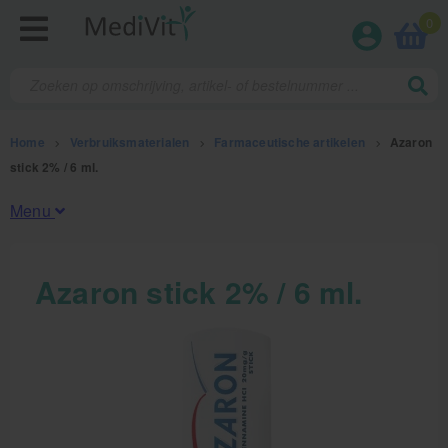
0
Home
>
Verbruiksmaterialen
>
Farmaceutische artikelen
>
Azaron
stick 2% / 6 ml.
Menu
Fysiotherapieproducten
Azaron stick 2% / 6 ml.
Verbruiksmaterialen
Kinesiotape
Sporttape
Bandages en zwachtels