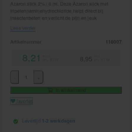
Azaron stick 2% / 6 ml. Deze Azaron stick met
tripelennaminehydrochloride helpt direct bij
insectenbeten en verlicht de pijn en jeuk
Lees verder
Artikelnummer
116007
8,21
excl.
incl.
8,95
9% BTW
9% BTW
-
+
In winkelmand
favoriet
Levertijd
1-2 werkdagen