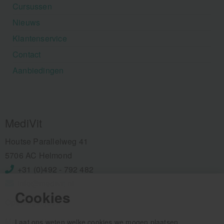
Cursussen
Nieuws
Klantenservice
Contact
Aanbiedingen
MediVit
Houtse Parallelweg 41
5706 AC Helmond
+31 (0)492 - 792 482
info@medivit.nl
Cookies
Openingstijden:
Maandag t/m vrijdag
Laat ons weten welke cookies we mogen plaatsen.