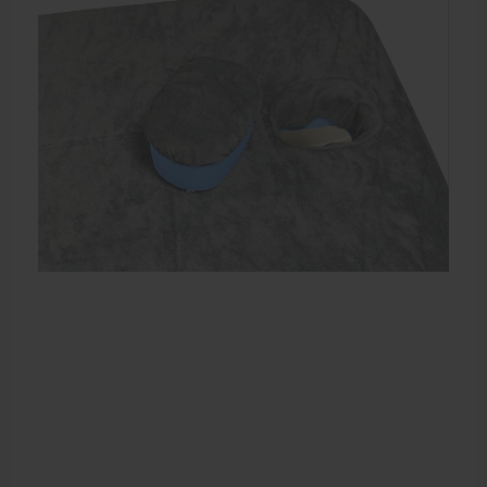
Elektrische massagetafels
Mobiele massagetafels
Massagebanken elektrisch
Massagebedden
Massagestoel
Behandeltafels
Behandelstoelen
Massagekussens en massagerollen
Accessoires en praktijkbenodigdheden
Sportbraces
EHBO en BHV
Pedicure artikelen