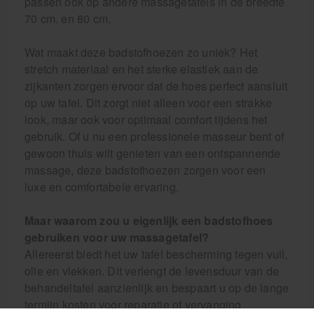
passen ook op andere massagetafels in de breedte
70 cm. en 80 cm.
Wat maakt deze badstofhoezen zo uniek? Het
stretch materiaal en het sterke elastiek aan de
zijkanten zorgen ervoor dat de hoes perfect aansluit
op uw tafel. Dit zorgt niet alleen voor een strakke
look, maar ook voor optimaal comfort tijdens het
gebruik. Of u nu een professionele masseur bent of
gewoon thuis wilt genieten van een ontspannende
massage, deze badstofhoezen zorgen voor een
luxe en comfortabele ervaring.
Maar waarom zou u eigenlijk een badstofhoes
gebruiken voor uw massagetafel?
Allereerst biedt het uw tafel bescherming tegen vuil,
olie en vlekken. Dit verlengt de levensduur van de
behandeltafel aanzienlijk en bespaart u op de lange
termijn kosten voor reparatie of vervanging.