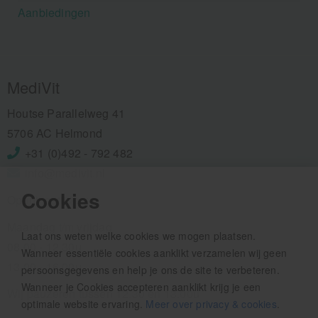
Aanbiedingen
MediVit
Houtse Parallelweg 41
5706 AC Helmond
+31 (0)492 - 792 482
info@medivit.nl
Cookies
Openingstijden:
Maandag t/m vrijdag
Laat ons weten welke cookies we mogen plaatsen.
08.00 - 12.30u
Wanneer essentiële cookies aanklikt verzamelen wij geen
13.00 - 16.00u
persoonsgegevens en help je ons de site te verbeteren.
Wanneer je Cookies accepteren aanklikt krijg je een
Wij pauzeren tussen 12.30 en 13.00u
optimale website ervaring.
Meer over privacy & cookies
.