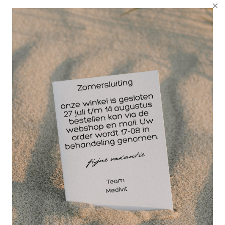
Daarnaast zorgt de badstofhoes voor een
hygiënische omgeving, omdat deze gemakkelijk te
wassen is. U kunt de hoes eenvoudig verwijderen
en reinigen na elke behandeling, waardoor een
optimale hygiëne gewaarborgd blijft.
Het gebruik van een badstofhoes is ook zeer
comfortabel voor uw cliënten. De zachte en
ademende badstof voelt prettig aan op de huid en
zorgt voor een aangename massage-ervaring.
Bovendien absorbeert de badstof eventueel
aanwezig vocht, waardoor uw tafel altijd droog en
fris blijft. Dit draagt bij aan de professionele
uitstraling van uw praktijk.
Bent u klaar om uw massagetafel naar een hoger
niveau te tillen met onze luxe badstofhoes van
Collini? Plaats uw bestelling nu en ervaar het zelf!