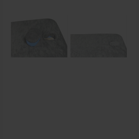
Behandelstoel elektrisch
Aanbiedingen groothandel fysiotherapie en massage
Cursussen
Krukken