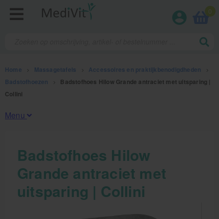
0
Home
>
Massagetafels
>
Accessoires en praktijkbenodigdheden
>
Badstofhoezen
>
Badstofhoes Hilow Grande antraciet met uitsparing |
Collini
Menu
Fysiotherapieproducten
Badstofhoes Hilow
Grande antraciet met
Verbruiksmaterialen
uitsparing | Collini
Massage
Massagetafels