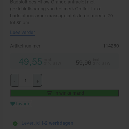
Badstofhoes Hilow Grande antraciet met
gezichtuitsparing van het merk Collini. Luxe
badstofhoes voor massagetafels in de breedte 70
tot 80 cm.
Lees verder
Artikelnummer
114290
49,55
excl.
incl.
59,96
21% BTW
21% BTW
-
+
In winkelmand
favoriet
Levertijd
1-2 werkdagen