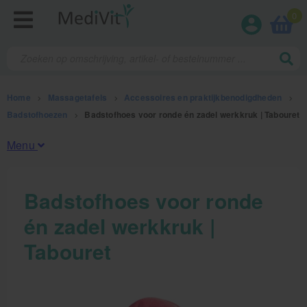
0
Home
>
Massagetafels
>
Accessoires en praktijkbenodigdheden
>
Badstofhoezen
>
Badstofhoes voor ronde én zadel werkkruk | Tabouret
Menu
Fysiotherapieproducten
Badstofhoes voor ronde
én zadel werkkruk |
Verbruiksmaterialen
Tabouret
Massage
Massagetafels