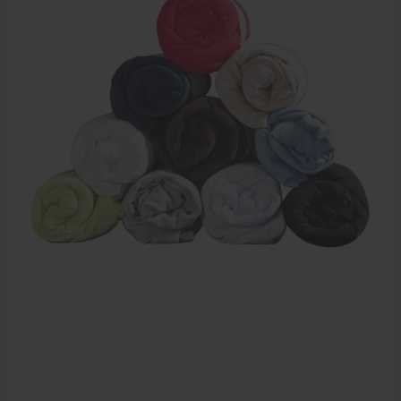
Elektrische massagetafels
Mobiele massagetafels
Massagebanken elektrisch
Massagebedden
Massagestoel
Behandeltafels
Behandelstoelen
Massagekussens en massagerollen
Accessoires en praktijkbenodigdheden
Sportbraces
EHBO en BHV
Pedicure artikelen