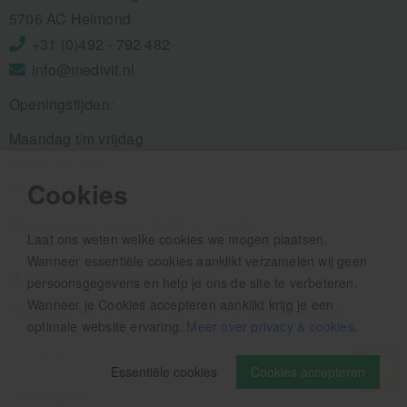
5706 AC Helmond
+31 (0)492 - 792 482
info@medivit.nl
Openingstijden:
Maandag t/m vrijdag
08.00 - 12.30u
Cookies
13.00 - 16.00u
Wij pauzeren tussen 12.30 en 13.00u
Laat ons weten welke cookies we mogen plaatsen.
Wanneer essentiële cookies aanklikt verzamelen wij geen
Aanmelden nieuwsbrief
persoonsgegevens en help je ons de site te verbeteren.
Wanneer je Cookies accepteren aanklikt krijg je een
Als eerste op de hoogte zijn van het laatste nieuws:
optimale website ervaring.
Meer over privacy & cookies
.
Essentiële cookies
Cookies accepteren