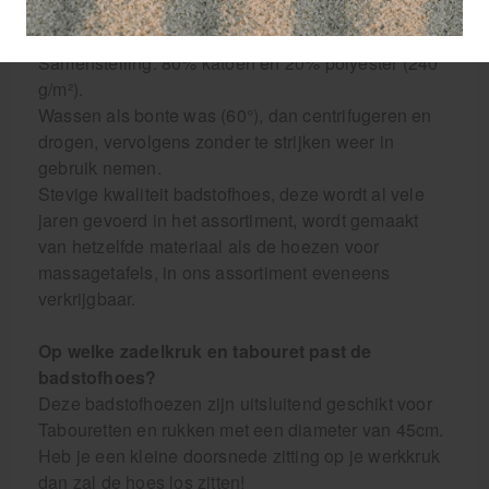
Fysiotherapiepraktijken, pedicure salons,
beautysalons etc.
Samenstelling: 80% katoen en 20% polyester (240
g/m²).
Wassen als bonte was (60°), dan centrifugeren en
drogen, vervolgens zonder te strijken weer in
gebruik nemen.
Stevige kwaliteit badstofhoes, deze wordt al vele
jaren gevoerd in het assortiment, wordt gemaakt
van hetzelfde materiaal als de hoezen voor
massagetafels, in ons assortiment eveneens
verkrijgbaar.
Op welke zadelkruk en tabouret past de
badstofhoes?
Deze badstofhoezen zijn uitsluitend geschikt voor
Tabouretten en rukken met een diameter van 45cm.
Heb je een kleine doorsnede zitting op je werkkruk
dan zal de hoes los zitten!