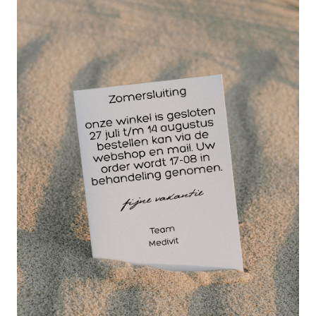
voor 15.00 besteld
dezelfde werkdag
verzonden!
GRATIS
bezorging va. €95,- excl. btw
14 dagen
retourgarantie
30 jaar
dé paramedisch specialist
Badstofhoes speciaal vervaardigd voor een
ronde
én zadel gevormde
tabouret of werkkruk met een
omtrek tot 45 cm.
Veelal gebruikt in massagesalons,