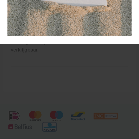
drogen, vervolgens zonder te strijken weer in
gebruik nemen.
Stevige kwaliteit badstofhoes, deze wordt al vele
jaren gevoerd in het assortiment, wordt gemaakt
van hetzelfde materiaal als de hoezen voor
massagetafels, in ons assortiment eveneens
verkrijgbaar.