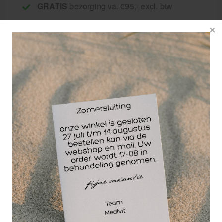
GRATIS
bezorging va. €95,- excl. btw
14 dagen
retourgarantie
30 jaar
dé paramedisch specialist
Badstofhoes speciaal vervaardigd voor een
ronde
tabouret of werkkruk met een omtrek tot 35 cm.
Veelal gebruikt in massagesalons,
Fysiotherapiepraktijken, pedicure salons,
beautysalons etc.
Samenstelling: 80% katoen en 20% polyester (240
g/m²).
Wassen als bonte was (60°), dan centrifugeren en