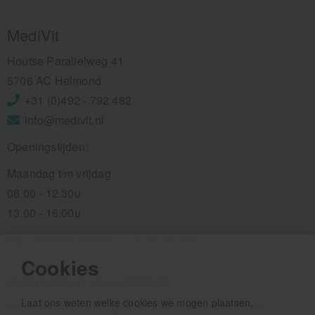
MediVit
Houtse Parallelweg 41
5706 AC Helmond
+31 (0)492 - 792 482
info@medivit.nl
Openingstijden:
Maandag t/m vrijdag
08.00 - 12.30u
13.00 - 16.00u
Wij pauzeren tussen 12.30 en 13.00u
Cookies
Aanmelden nieuwsbrief
Laat ons weten welke cookies we mogen plaatsen.
Als eerste op de hoogte zijn van het laatste nieuws: