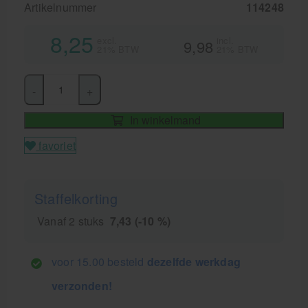
Artikelnummer
114248
8,25
excl.
incl.
9,98
21% BTW
21% BTW
-
+
In winkelmand
favoriet
Staffelkorting
Vanaf 2 stuks
7,43 (-10 %)
voor 15.00 besteld
dezelfde werkdag
verzonden!