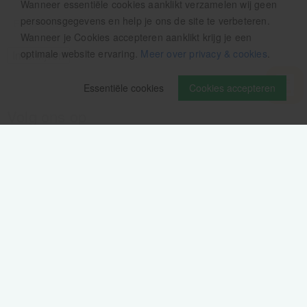
Wanneer essentiële cookies aanklikt verzamelen wij geen
persoonsgegevens en help je ons de site te verbeteren.
Wanneer je Cookies accepteren aanklikt krijg je een
optimale website ervaring.
Meer over privacy & cookies
.
Essentiële cookies
Cookies accepteren
Volg ons op
Verzendinformatie / retourbeleid
Sitemap
Disclaimer
Privacy verklaring