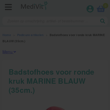
0
Home
>
Pedicure artikelen
>
Badstofhoes voor ronde kruk MARINE
BLAUW (35cm.)
Menu
Fysiotherapieproducten
Badstofhoes voor ronde
kruk MARINE BLAUW
Verbruiksmaterialen
(35cm.)
Massage
Massagetafels
Sportbraces