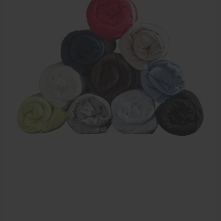
EHBO en BHV
Pedicure artikelen
Voetverzorging
Diverse pedicure producten
Praktijk benodigdheden
Behandelstoel elektrisch
Aanbiedingen groothandel fysiotherapie en massage
Cursussen
Krukken