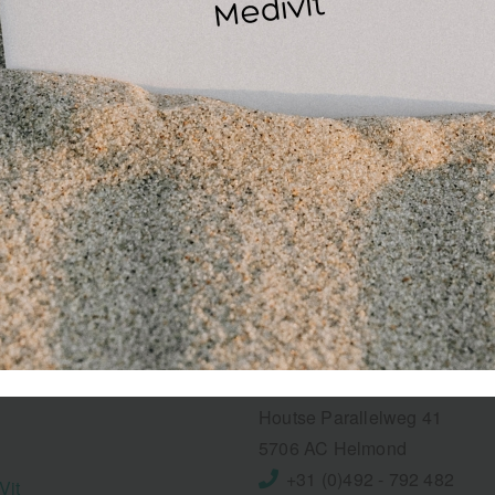
MediVit
Houtse Parallelweg 41
5706 AC Helmond
+31 (0)492 - 792 482
Vit