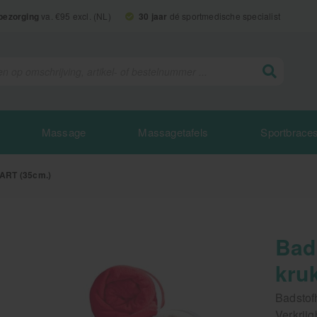
 bezorging
va. €95 excl. (NL)
30 jaar
dé sportmedische specialist
Massage
Massagetafels
Sportbrace
WART (35cm.)
Bad
kru
Badstof
Verkrijg