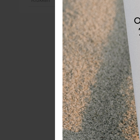
Ba
Ve
Sa
Wa
n
St
he