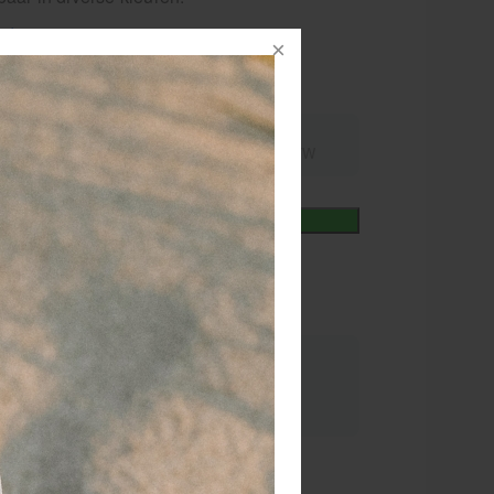
rder
nummer
114249
,25
excl.
incl.
9,98
21% BTW
21% BTW
+
In winkelmand
iet
elkorting
 2 stuks
7,43 (-10 %)
or 15.00 besteld
dezelfde werkdag
rzonden!