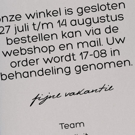
G
14
30
dstofhoes speciaal vervaardigd voor een
ronde
tabouret of w
elal gebruikt in massagesalons, Fysiotherapiepraktijken, pedi
menstelling: 80% katoen en 20% polyester (240 g/m²).
ssen als bonte was (60°), dan centrifugeren en drogen, vervol
emen.
evige kwaliteit badstofhoes, deze wordt al vele jaren gevoerd
tzelfde materiaal als de hoezen voor massagetafels, in ons a