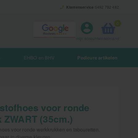
Klantenservice
0492 792 482
0
winkelmand
mijn account
s
EHBO en BHV
Pedicure artikelen
stofhoes voor ronde
k ZWART (35cm.)
hoes voor ronde werkkrukken en tabouretten.
baar in diverse kleuren.