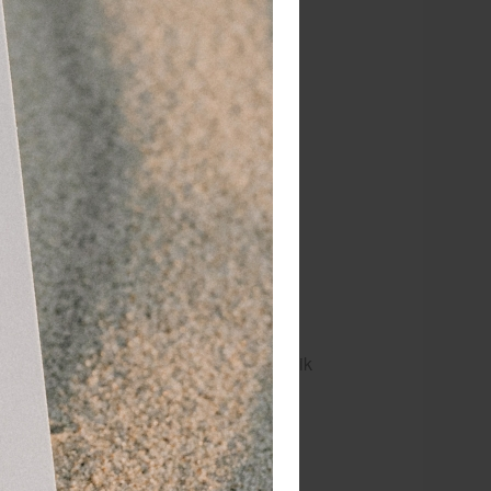
RATIS
bezorging va. €95,- excl. btw
 dagen
retourgarantie
 jaar
dé paramedisch specialist
erkkruk met een omtrek tot 35 cm.
cure salons, beautysalons etc.
gens zonder te strijken weer in gebruik
 in het assortiment, wordt gemaakt van
ssortiment eveneens verkrijgbaar.