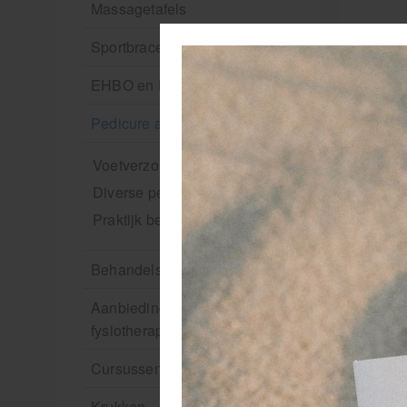
Massagetafels
Sportbraces
EHBO en BHV
Pedicure artikelen
Voetverzorging
Diverse pedicure producten
Praktijk benodigdheden
Behandelstoel elektrisch
Aanbiedingen groothandel
fysiotherapie en massage
Cursussen
Krukken