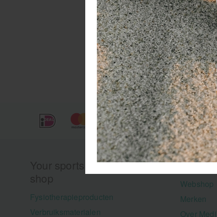
Your sports and medical
Menu
shop
Webshop
Fysiotherapieproducten
Merken
Verbruiksmaterialen
Over Medi