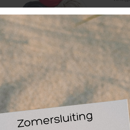
Lees ve
Artikel
8
-
favor
Staff
Vanaf
vo
ve