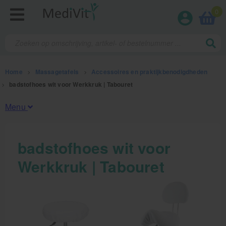
0
Home
>
Massagetafels
>
Accessoires en praktijkbenodigdheden
>
badstofhoes wit voor Werkkruk | Tabouret
Menu
Fysiotherapieproducten
badstofhoes wit voor
Werkkruk | Tabouret
Verbruiksmaterialen
Massage
Massagetafels