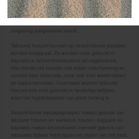
materiaal. Het voelt prettig aan op de huid en zorgt
ervoor dat de tabouret comfortabeler zit, zelfs
tijdens lange werkdagen. De hoes absorbeert ook
transpiratie, waardoor het werken in een warme
omgeving aangenamer wordt.
Tabouret hoezen kunnen op verschillende plaatsen
worden toegepast. Ze worden vaak gebruikt in
kapsalons, schoonheidssalons en nagelsalons.
Hier bieden de hoezen niet alleen bescherming en
comfort voor tabourets, maar ook voor werkkrukken
en kapperskrukken. Daarnaast worden tabouret
hoezen ook veel gebruikt in tandartspraktijken,
waar het hygiëneaspect van groot belang is.
Verschillende beroepsgroepen maken gebruik van
tabouret hoezen en werkkruk hoezen. Kappers en
kapsters maken bijvoorbeeld intensief gebruik van
tabourets tijdens het knippen en stylen van het haar.