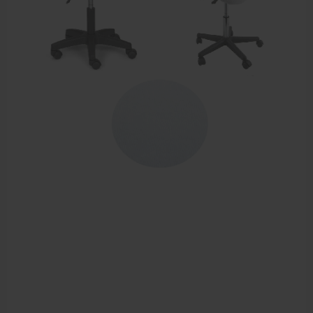
Elektrische massagetafels
Mobiele massagetafels
Massagebanken elektrisch
Massagebedden
Massagestoel
Behandeltafels
Behandelstoelen
Massagekussens en massagerollen
Accessoires en praktijkbenodigdheden
Sportbraces
EHBO en BHV
Pedicure artikelen