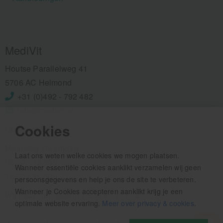
MediVit
Houtse Parallelweg 41
5706 AC Helmond
+31 (0)492 - 792 482
info@medivit.nl
Cookies
Openingstijden:
Maandag t/m vrijdag
Laat ons weten welke cookies we mogen plaatsen.
08.00 - 12.30u
Wanneer essentiële cookies aanklikt verzamelen wij geen
13.00 - 16.00u
persoonsgegevens en help je ons de site te verbeteren.
Wanneer je Cookies accepteren aanklikt krijg je een
Wij pauzeren tussen 12.30 en 13.00u
optimale website ervaring.
Meer over privacy & cookies
.