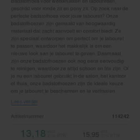
Badstofhoes voor werkkrukken en tabouretten,
geschikt voor ronde zit en pony zit. Op zoek naar de
perfecte badstofhoes voor jouw tabouret? Onze
badstofhoezen zijn gemaakt van hoogwaardig
materiaal dat zacht aanvoelt en comfort biedt. Ze
zijn speciaal ontworpen om perfect om je tabouret
te passen, waardoor het makkelijk is om een
nieuwe look aan je tabouret te geven. Daarnaast
zijn onze badstofhoezen ook nog eens eenvoudig
te reinigen, waardoor ze altijd schoon en fris zijn. Of
je nu een tabouret gebruikt in de salon, het kantoor
of thuis, onze badstofhoezen zijn de ideale keuze
om je tabouret te beschermen en te verfraaien.
Lees verder
Artikelnummer
114242
13,18
excl.
incl.
15,95
21% BTW
21% BTW