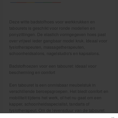
Deze witte badstofhoes voor werkkrukken en
tabourets is geschikt voor ronde modellen en
ponyzittingen. De elastich vormgegeven hoes past
over vrijwel ieder gangbaar model kruk. Ideaal voor
fysiotherapeuten, massagetherapeuten,
schoonheidsalons, nagelstudio's en kapsalons.
Badstofhoezen voor een tabouret: ideaal voor
bescherming en comfort
Een tabouret is een onmisbaar meubelstuk in
verschillende beroepsgroepen. Het biedt comfort en
mobiliteit tijdens het werk, of het nu gaat om een
kapper, schoonheidsspecialist, tandarts of
fysiotherapeut. Om de levensduur van de tabouret
te verlengen en het comfort te verhogen, is het aan