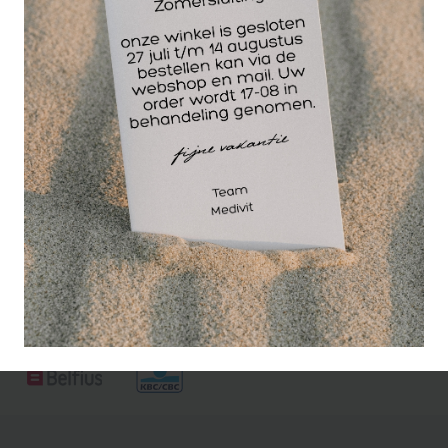
Deze op maat gemaakte badstofhoes set voor de
Hilow Pro Deluxe is van extra duurzame en stevige
kwaliteit.
Deze uitvoering is met een gezichtsuitsparing !
Uitgevoerd in de kleur wit.
De badstofhoes set is wasbaar op 30 graden.