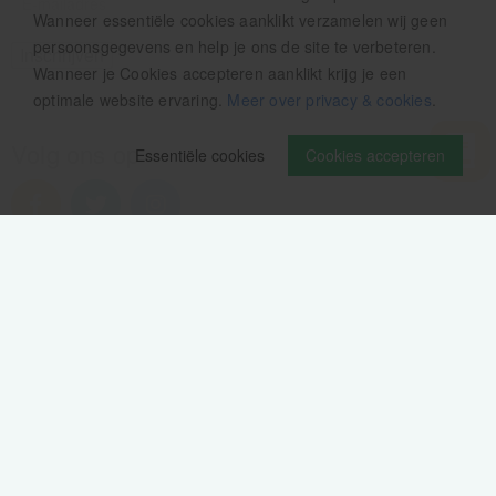
Wanneer essentiële cookies aanklikt verzamelen wij geen
persoonsgegevens en help je ons de site te verbeteren.
Wanneer je Cookies accepteren aanklikt krijg je een
optimale website ervaring.
Meer over privacy & cookies
.
Volg ons op
Essentiële cookies
Cookies accepteren
Verzendinformatie / retourbeleid
Sitemap
Disclaimer
Privacy verklaring
Colofon