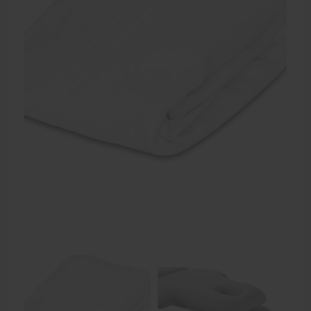
Elektrische massagetafels
Mobiele massagetafels
Massagebanken elektrisch
Massagebedden
Massagestoel
Behandeltafels
Behandelstoelen
Massagekussens en massagerollen
Accessoires en praktijkbenodigdheden
Sportbraces
EHBO en BHV
Pedicure artikelen