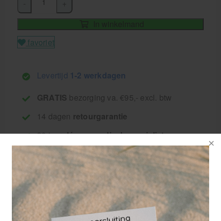
-
+
In winkelmand
favoriet
Levertijd
1-2 werkdagen
GRATIS
bezorging va. €95,- excl. btw
14 dagen
retourgarantie
30 jaar
dé paramedisch specialist