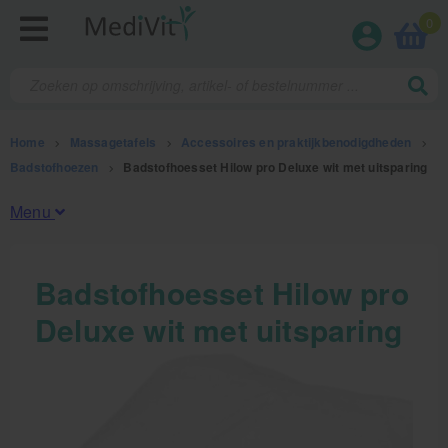
0
Home
>
Massagetafels
>
Accessoires en praktijkbenodigdheden
>
Badstofhoezen
>
Badstofhoesset Hilow pro Deluxe wit met uitsparing
Menu
Fysiotherapieproducten
Badstofhoesset Hilow pro
Deluxe wit met uitsparing
Verbruiksmaterialen
Massage
Massagetafels