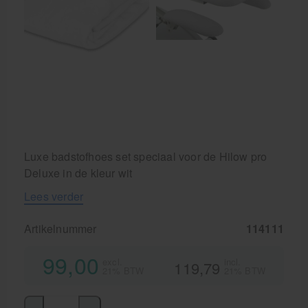
Behandelstoel elektrisch
Aanbiedingen groothandel fysiotherapie en massage
Cursussen
Krukken
Luxe badstofhoes set speciaal voor de Hilow pro
Deluxe in de kleur wit
Lees verder
Artikelnummer
114111
99,00
excl.
incl.
119,79
21% BTW
21% BTW