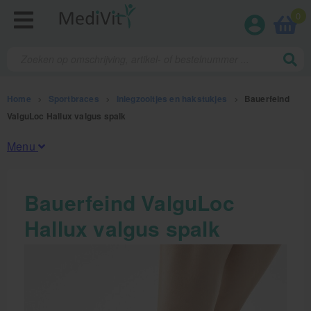
0
Home
>
Sportbraces
>
Inlegzooltjes en hakstukjes
>
Bauerfeind
ValguLoc Hallux valgus spalk
Menu
Fysiotherapieproducten
Bauerfeind ValguLoc
Hallux valgus spalk
Verbruiksmaterialen
Massage
Massagetafels
Sportbraces