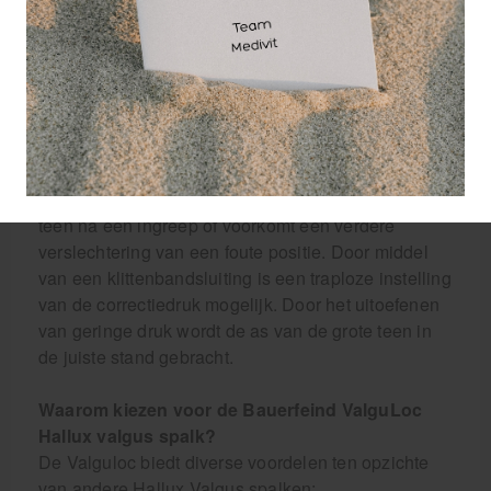
operatieve ingreep. De anatomisch gevormde
orthese houdt de teen door middel van een lichte
correctiedruk in de juiste stand en rekt verkorte
en/of weke delen van het kapsel weer op. Deze
orthese wordt uitsluitend zonder schoenen
gedragen.
ValguLoc ondersteunt de juiste stand van de grote
teen na een ingreep of voorkomt een verdere
verslechtering van een foute positie. Door middel
van een klittenbandsluiting is een traploze instelling
van de correctiedruk mogelijk. Door het uitoefenen
van geringe druk wordt de as van de grote teen in
de juiste stand gebracht.
Waarom kiezen voor de Bauerfeind ValguLoc
Hallux valgus spalk?
De Valguloc biedt diverse voordelen ten opzichte
van andere Hallux Valgus spalken;