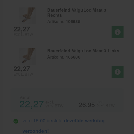
Bauerfeind ValguLoc Maat 3
Rechts
Artikelnr.
106685
22,27
EXCL. BTW
Bauerfeind ValguLoc Maat 3 Links
Artikelnr.
106686
22,27
EXCL. BTW
Vanaf
22,27
incl.
excl.
26,95
21% BTW
21% BTW
voor 15.00 besteld
dezelfde werkdag
verzonden!