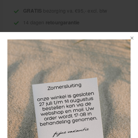
GRATIS
bezorging va. €95,- excl. btw
14 dagen
retourgarantie
30 jaar
dé paramedisch specialist
Bauerfeind ValguLoc Hallux valgus spalk
Wanneer gebruik je een Hallux valgus brace?
De steunspalk ValguLoc is geschikt voor de
correctie van een foute positie van de grote teen
(Hallux valgus, scheve teen, “knobbelteen”) binnen
het kader van een conservatieve therapie of na een