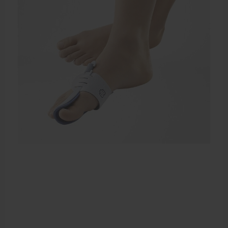
Elleboogbrace
Rugbrace
Enkelbrace
Kniebrace
Pols- en duimbrace
Compressiekleding
Beenbrace
Inlegzooltjes en hakstukjes
Nekbrace en hoofdbescherming
EHBO en BHV
Pedicure artikelen