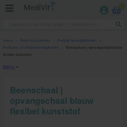
0
Home
>
Pedicure artikelen
>
Praktijk benodigdheden
>
Pedicure | Praktijkbenodigdheden
>
Beenschaal | opvangschaal blauw
flexibel kunststof
Menu
Fysiotherapieproducten
Beenschaal |
opvangschaal blauw
Verbruiksmaterialen
flexibel kunststof
Massage
Massagetafels