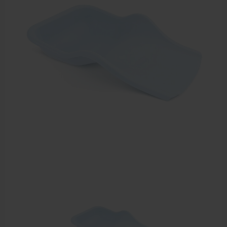
Sportbraces
EHBO en BHV
Pedicure artikelen
Voetverzorging
Diverse pedicure producten
Praktijk benodigdheden
Behandelstoel elektrisch
Aanbiedingen groothandel fysiotherapie en massage
Cursussen
Krukken