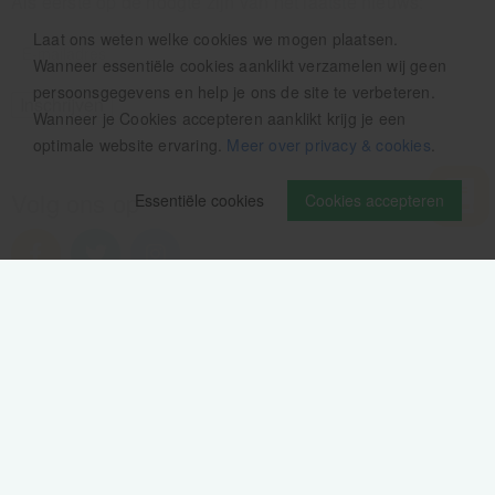
Als eerste op de hoogte zijn van het laatste nieuws:
Laat ons weten welke cookies we mogen plaatsen.
Wanneer essentiële cookies aanklikt verzamelen wij geen
persoonsgegevens en help je ons de site te verbeteren.
Wanneer je Cookies accepteren aanklikt krijg je een
optimale website ervaring.
Meer over privacy & cookies
.
Volg ons op
Essentiële cookies
Cookies accepteren
Verzendinformatie / retourbeleid
Sitemap
Disclaimer
Privacy verklaring