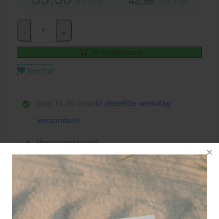
21% BTW
21% BTW
-
+
In winkelmand
favoriet
voor 15.00 besteld
dezelfde werkdag
verzonden!
Vernieuwd model
Voor gebruik bij nattechniek
Flexibel kunststof