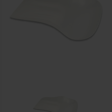
Sportbraces
EHBO en BHV
Pedicure artikelen
Voetverzorging
Diverse pedicure producten
Praktijk benodigdheden
Behandelstoel elektrisch
Aanbiedingen groothandel fysiotherapie en massage
Cursussen
Krukken