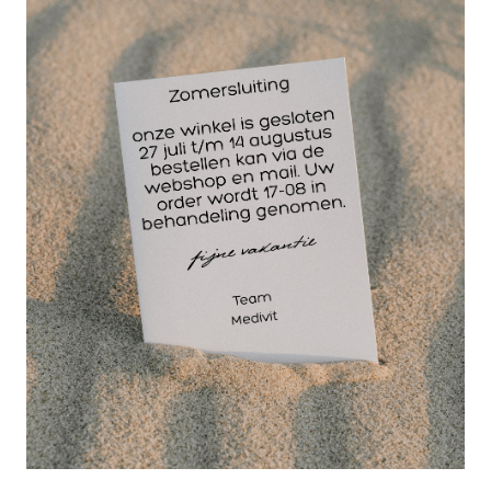
Celstofdeppers 4 x 5 cm. / 2 x 500 st.
Celstofdeppers zak á 2 rollen
3,26
EXCL. BTW
Vanaf