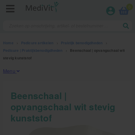
0
Home
>
Pedicure artikelen
>
Praktijk benodigdheden
>
Pedicure | Praktijkbenodigdheden
>
Beenschaal | opvangschaal wit
stevig kunststof
Menu
Fysiotherapieproducten
Beenschaal |
opvangschaal wit stevig
Verbruiksmaterialen
kunststof
Massage
Massagetafels