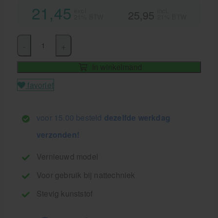
21,45
excl.
incl.
25,95
21% BTW
21% BTW
-
+
In winkelmand
favoriet
voor 15.00 besteld
dezelfde werkdag
verzonden!
Vernieuwd model
Voor gebruik bij nattechniek
Stevig kunststof