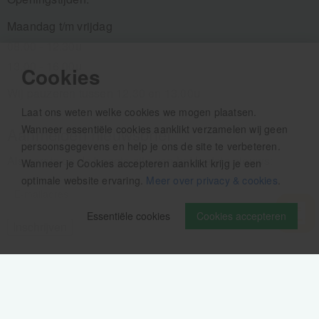
Maandag t/m vrijdag
08.00 - 12.30u
13.00 - 16.00u
Cookies
Wij pauzeren tussen 12.30 en 13.00u
Laat ons weten welke cookies we mogen plaatsen.
Wanneer essentiële cookies aanklikt verzamelen wij geen
Aanmelden nieuwsbrief
persoonsgegevens en help je ons de site te verbeteren.
Als eerste op de hoogte zijn van het laatste nieuws:
Wanneer je Cookies accepteren aanklikt krijg je een
optimale website ervaring.
Meer over privacy & cookies
.
Essentiële cookies
Cookies accepteren
Volg ons op