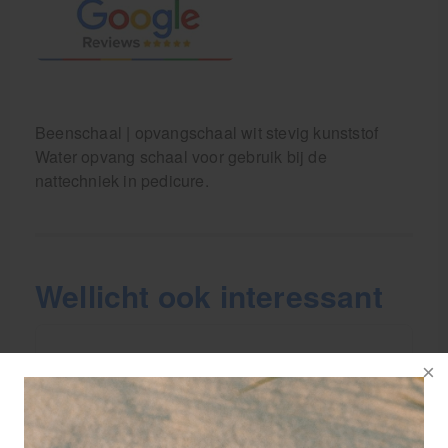
Beenschaal | opvangschaal wit stevig kunststof
Water opvang schaal voor gebruik bij de
nattechniek in pedicure.
Wellicht ook interessant