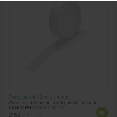
Podoline lint 10 m. x 14 mm.
Podoline, of Copoline, wordt gebruikt onder de
nagelhoeken om de druk van de nagel op de huid te
verminderen.
2,50
EXCL. BTW