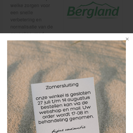
welke zorgen voor
een snelle
verbetering en
normalisatie van de
gevoelige, rood
wordende, evenals
een onzuivere, droge en schilferige huid. De
natuurlijke huidflora wordt versterkt en regeneratie
ondersteund. Essentiële oliën van lavendel en
mirre kalmeren en stabiliseren de huid.
(H)uidstekende verzorging bij:
Ruwe en schrale handen
Rood geworden huid door irritatie
droge huid
te gebruiken bij indicaties als Eczeem,
Huiduitslag, Insectenbeten, Snijwonden,
Schaafwonden, Ontstekingen, Acne, Wratten,