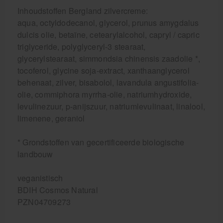
Inhoudstoffen Bergland zilvercreme:
aqua, octyldodecanol, glycerol, prunus amygdalus
dulcis olie, betaïne, cetearylalcohol, capryl / capric
triglyceride, polyglyceryl-3 stearaat,
glycerylstearaat, simmondsia chinensis zaadolie *,
tocoferol, glycine soja-extract, xanthaanglycerol
behenaat, zilver, bisabolol, lavandula angustifolia-
olie, commiphora myrrha-olie, natriumhydroxide,
levulinezuur, p-anijszuur, natriumlevulinaat, linalool,
limenene, geraniol
* Grondstoffen van gecertificeerde biologische
landbouw
veganistisch
BDIH Cosmos Natural
PZN04709273