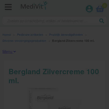
0
Home
>
Pedicure artikelen
>
Praktijk benodigdheden
>
Diverse verzorgingsprodukten
>
Bergland Zilvercreme 100 ml.
Menu
Fysiotherapieproducten
Bergland Zilvercreme 100
ml.
Verbruiksmaterialen
Massage
Massagetafels