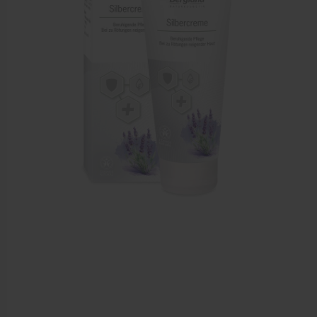
Sportbraces
EHBO en BHV
Pedicure artikelen
Voetverzorging
Diverse pedicure producten
Praktijk benodigdheden
Behandelstoel elektrisch
Aanbiedingen groothandel fysiotherapie en massage
Cursussen
Krukken