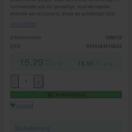
normalisatie van de gevoelige, rood wordende,
evenals een onzuivere, droge en schilferige huid.
Lees verder
Artikelnummer
108012
EAN
4015184410534
15,29
excl.
incl.
18,50
21% BTW
21% BTW
-
+
In winkelmand
favoriet
Staffelkorting