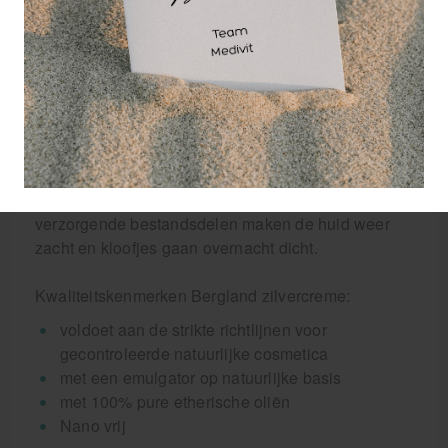
Herpes, Psoriasis, Voetschimmel,
Brandwonden, etc
Toepassing Bergland zilvercreme:
Breng aan op de gereinigde huid en masseer
zachtjes in. Het effectieve depot-effect zorgt ervoor
dat zilverionen gedurende de dag worden
vrijgegeven. Heb je uitgedroogde handen? Smeer
dan de handen in met Bergland zilvercreme, de
verzorgende bestandsdelen maken de huid weer
zacht en kloofjes gaan overnacht dicht.
Kwaliteitskenmerken Bergland zilvercreme:
voldoet aan de strikte richtlijnen voor
gecontroleerde natuurlijke cosmetica
met een emulgator op natuurlijke basis
met 100% pure etherische oliën
Nano vrij