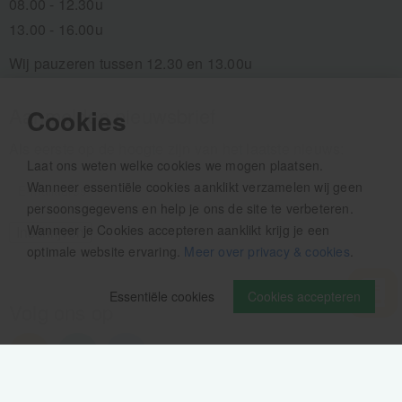
08.00 - 12.30u
13.00 - 16.00u
Wij pauzeren tussen 12.30 en 13.00u
Aanmelden nieuwsbrief
Cookies
Als eerste op de hoogte zijn van het laatste nieuws:
Laat ons weten welke cookies we mogen plaatsen.
Wanneer essentiële cookies aanklikt verzamelen wij geen
persoonsgegevens en help je ons de site te verbeteren.
Wanneer je Cookies accepteren aanklikt krijg je een
optimale website ervaring.
Meer over privacy & cookies
.
Essentiële cookies
Cookies accepteren
Volg ons op