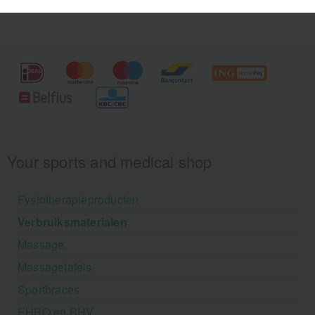
Your sports and medical shop
Fysiotherapieproducten
Verbruiksmaterialen
Massage
Massagetafels
Sportbraces
EHBO en BHV