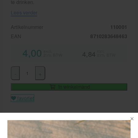
te drinken.
Lees verder
Artikelnummer
110001
EAN
8710283648463
4,00
excl.
incl.
4,84
21% BTW
21% BTW
-
+
In winkelmand
favoriet
Levertijd
1-2 werkdagen
GRATIS
bezorging va. €95,- excl. btw