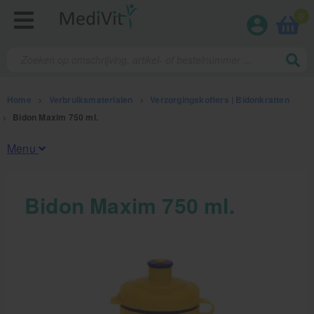
0
Home
>
Verbruiksmaterialen
>
Verzorgingskoffers | Bidonkratten
>
Bidon Maxim 750 ml.
Menu
Fysiotherapieproducten
Bidon Maxim 750 ml.
Verbruiksmaterialen
Kinesiotape
Sporttape
Bandages en zwachtels