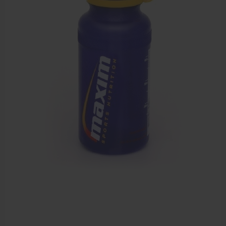
Farmaceutische artikelen
Verzorgingskoffers | Bidonkratten
Voedingssupplementen
Huidverzorging
Massage
Massagetafels
Sportbraces
EHBO en BHV
Pedicure artikelen
Behandelstoel elektrisch
Aanbiedingen groothandel fysiotherapie en massage