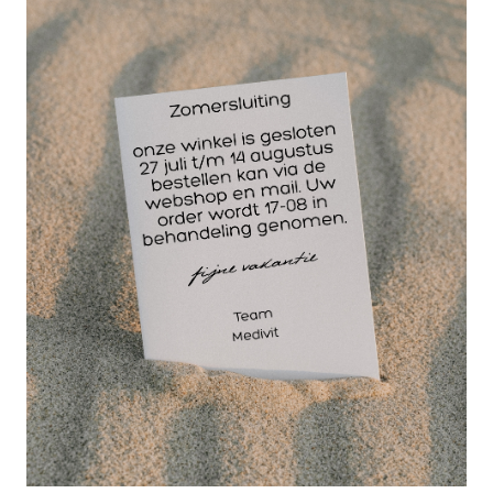
14 dagen
retourgarantie
30 jaar
dé paramedisch specialist
De ideale drink bidon van Maxim. Gemakkelijk
open te maken om je voeding in de bidon te
schenken. Tijdens het fietsen is de bidon makkelijk
te openen om dan vervolgens lekker je sportdrank
te drinken.