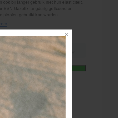
n ook bij langer gebruik niet hun elasticiteit,
r BSN Gazofix langdurig gefixeerd en
te plooien gebruikt kan worden.
rder
nummer
103035
,98
excl.
incl.
3,25
9% BTW
9% BTW
+
In winkelmand
iet
or 15.00 besteld
dezelfde werkdag
rzonden!
RATIS
bezorging va. €95,- excl. btw