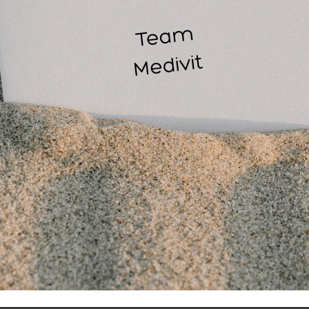
huidvriendelijke antislip onderlaag bij compressieverband of t
bevestiging van polstermateriaal
beschermend verband bij gipsverbanden en tapeverbanden
als ondersteunend verband bij verstuikingen en verrekkingen
N Gazofix 6 cm. x 4 m. wordt per rol verpakt in een doosje ge