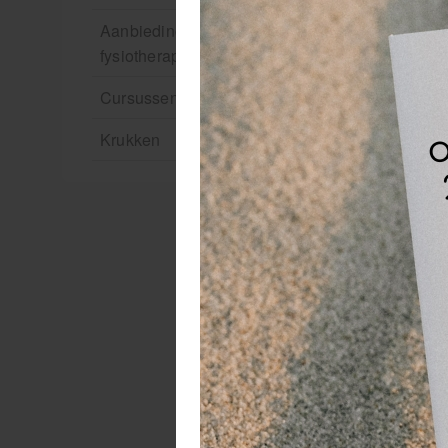
Aanbiedingen groothandel
fysiotherapie en massage
Cursussen
Krukken
Ga
ee
He
ge
zi
ho
he
To
- 