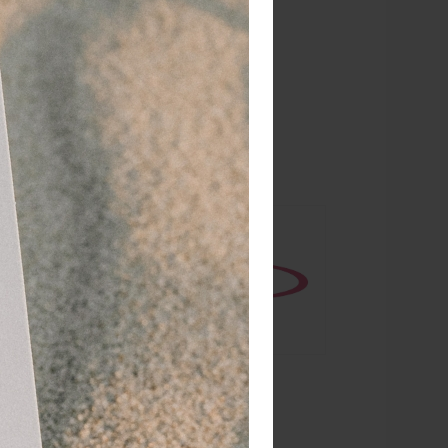
 dagen
retourgarantie
 jaar
dé paramedisch specialist
tiewindsel,
enschappen.
or
l wel op
ende karakter
gebracht,