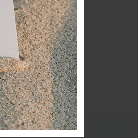
ape
leverd.