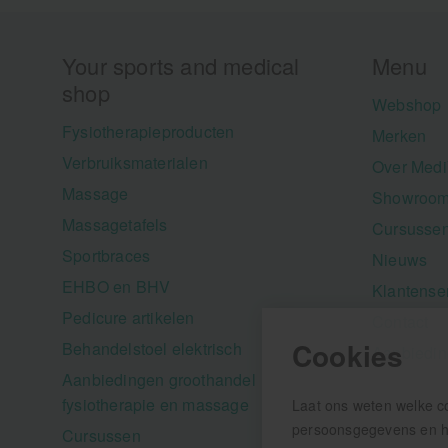
Your sports and medical
Menu
shop
Webshop
Fysiotherapieproducten
Merken
Verbruiksmaterialen
Over Medi
Massage
Showroom
Massagetafels
Cursusse
Sportbraces
Nieuws
EHBO en BHV
Klantense
Pedicure artikelen
Contact
Cookies
Behandelstoel elektrisch
Aanbiedi
Aanbiedingen groothandel
fysiotherapie en massage
Laat ons weten welke c
persoonsgegevens en hel
Cursussen