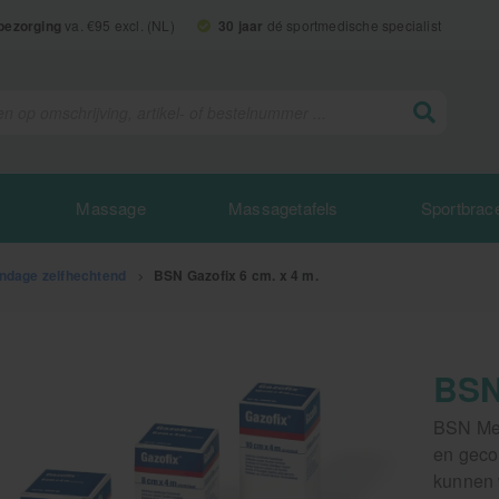
 bezorging
va. €95 excl. (NL)
30 jaar
dé sportmedische specialist
Massage
Massagetafels
Sportbrac
ndage zelfhechtend
>
BSN Gazofix 6 cm. x 4 m.
BSN
BSN Med
en geco
kunnen 