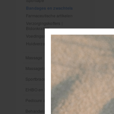
Sporttape
Bandages en zwachtels
Farmaceutische artikelen
Verzorgingskoffers |
Bidonkratten
Voedingssupplementen
Huidverzorging
Massage
Massagetafels
Sportbraces
EHBO en BHV
Pedicure artikelen
Behandelstoel elektrisch