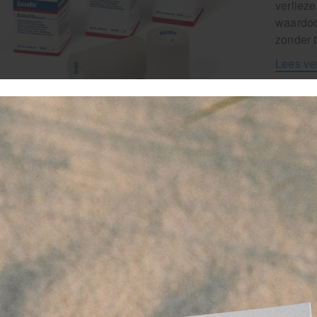
verlieze
waardoo
zonder 
Lees ve
Artikel
2
-
favor
vo
ve
G