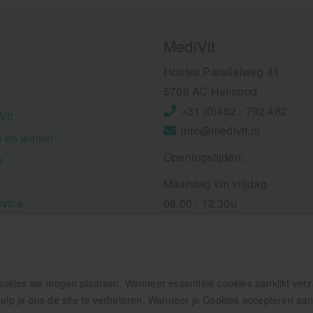
MediVit
Houtse Parallelweg 41
5706 AC Helmond
+31 (0)492 - 792 482
Vit
info@medivit.nl
 en winkel
Openingstijden:
n
Maandag t/m vrijdag
rvice
08.00 - 12.30u
13.00 - 16.00u
ngen
Wij pauzeren tussen 12.30 e
ookies we mogen plaatsen. Wanneer essentiële cookies aanklikt ver
p je ons de site te verbeteren. Wanneer je Cookies accepteren aankl