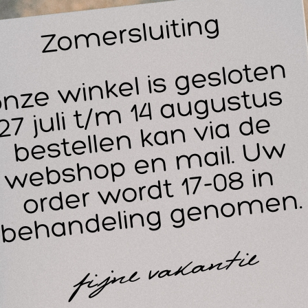
14
30
zofix is een huidkleurige en op zichzelf klevende rekbaar fixa
nvoudig aan te brengen en heeft goede ondersteunende eig
t materiaal van Gazofix bestaan uit katoen en polyamide. Do
ïmpregneerde microdruppels natuurlijk latex kleeft het windse
chzelf, maar niet op de huid of aan het haar. Door het zelfklev
even de windingen slechts met eenderde overlap worden aan
tgeen veel materiaal kan besparen.
epassingen BSN Gazofix 6 cm. x 4 m:
fixatie van verbanden en spalken