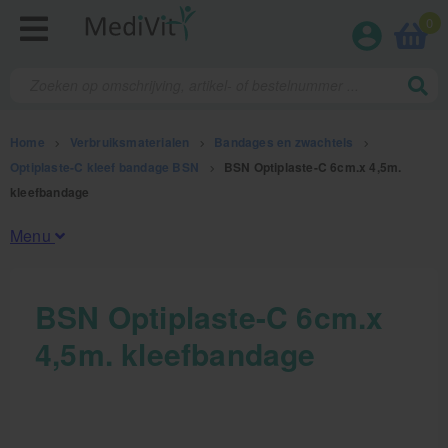
0
Home
>
Verbruiksmaterialen
>
Bandages en zwachtels
>
Optiplaste-C kleef bandage BSN
>
BSN Optiplaste-C 6cm.x 4,5m.
kleefbandage
Menu
Fysiotherapieproducten
BSN Optiplaste-C 6cm.x
4,5m. kleefbandage
Verbruiksmaterialen
Kinesiotape
Sporttape