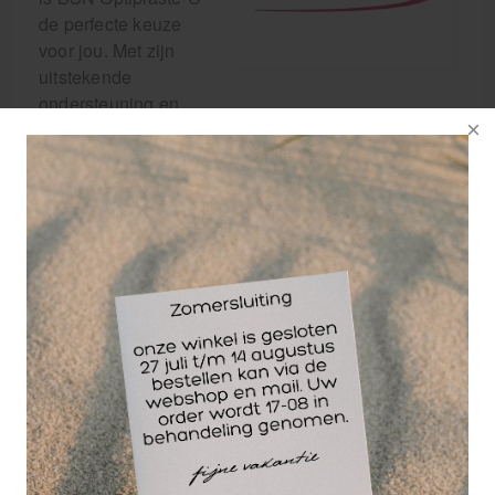
de perfecte keuze
voor jou. Met zijn
uitstekende
ondersteuning en
comfort, is dit steunverband een must-have voor
mensen die last hebben van gewrichts- of spierpijn.
BSN Optiplaste-C biedt optimale stabiliteit dankzij
het sterke en duurzame materiaal. Het is gemaakt
van een ademend katoenen gaas dat ervoor zorgt
dat je huid kan ademen en toch goed wordt
ondersteund. Dit betekent dat je kunt genieten van
een langdurig comfort zonder je zorgen te maken
over irritaties of huiduitslag.
Het steunverband is ook zeer veelzijdig en kan
gebruikt worden voor verschillende lichaamsdelen,
zoals de enkels, knieën, polsen en ellebogen. Het
past zich gemakkelijk aan de vorm van je lichaam