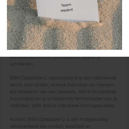
aan en biedt de nodige fixatie om pijn en zwelling te
verminderen.
Een ander voordeel van BSN Optiplaste-C is het
eenvoudige aanbrengproces. Dankzij de kleefband
aan de ene zijde van het verband, kun je het stevig
bevestigen zonder bang te hoeven zijn dat het los
zal komen. Dit zorgt voor nog meer
betrouwbaarheid en gemoedsrust tijdens je
activiteiten.
BSN Optiplaste-C steunverband is een uitstekende
keuze voor atleten, actieve individuen en mensen
die herstellen van een blessure. Het is het perfecte
hulpmiddel om je te helpen bij het behouden van je
mobiliteit, zelfs tijdens intensieve trainingssessies.
Kortom, BSN Optiplaste-C is een hoogwaardig
steunverband dat comfort, stabiliteit en