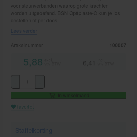
voor steunverbanden waarop grote krachten
worden uitgeoefend. BSN Optiplaste-C kun je los
bestellen of per doos.
Lees verder
Artikelnummer
100007
5,88
excl.
incl.
6,41
9% BTW
9% BTW
-
+
In winkelmand
favoriet
Staffelkorting