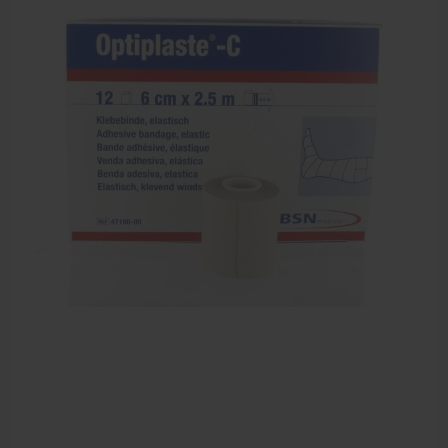
Bandages en zwachtels
Farmaceutische artikelen
Verzorgingskoffers | Bidonkratten
Voedingssupplementen
Huidverzorging
Massage
Massagetafels
Sportbraces
EHBO en BHV
Pedicure artikelen
Behandelstoel elektrisch