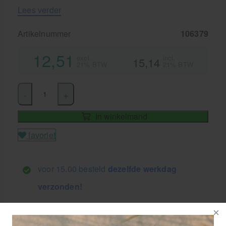
Lees verder
Artikelnummer
106379
12,51
excl.
incl.
15,14
21% BTW
21% BTW
-
+
In winkelmand
favoriet
voor 15.00 besteld
dezelfde werkdag
verzonden!
GRATIS
bezorging va. €95,- excl. btw