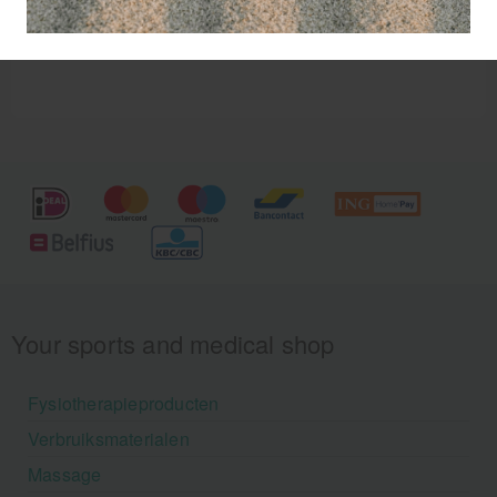
Your sports and medical shop
Fysiotherapieproducten
Verbruiksmaterialen
Massage