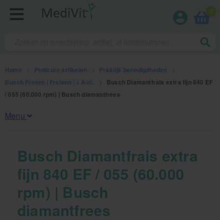
0
Home
>
Pedicure artikelen
>
Praktijk benodigdheden
>
Busch Frezen | Fraisen | + Acc.
>
Busch Diamantfrais extra fijn 840 EF
/ 055 (60.000 rpm) | Busch diamantfrees
Menu
Fysiotherapieproducten
Busch Diamantfrais extra
fijn 840 EF / 055 (60.000
Verbruiksmaterialen
rpm) | Busch
Massage
diamantfrees
Massagetafels