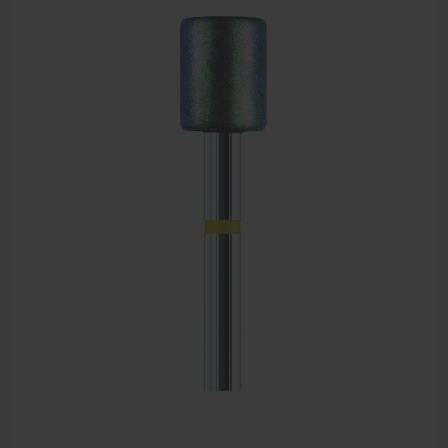
Sportbraces
EHBO en BHV
Pedicure artikelen
Voetverzorging
Diverse pedicure producten
Praktijk benodigdheden
Behandelstoel elektrisch
Aanbiedingen groothandel fysiotherapie en massage
Cursussen
Krukken