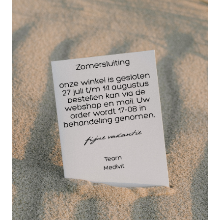
14 dagen
retourgarantie
30 jaar
dé paramedisch specialist
Busch diamantfrais
extra fijn, De
diamant 840EF/055
is een tonvormige
frais voor het
polijsten van de
nagel. De
korrelgrootte is extra
fijn.