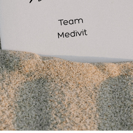
 tourniquet kan zowel door het slachtoffer zelf, met één hand,
anden, aangelegd worden
tikelnummer van Heek Medical: 30-0033
-A-T Tourniquet Blauw GEN7
houd verpakking: 1 stuk