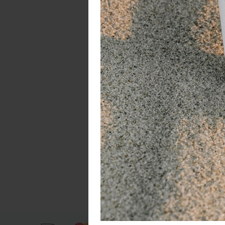
De
h
Ar
C
In