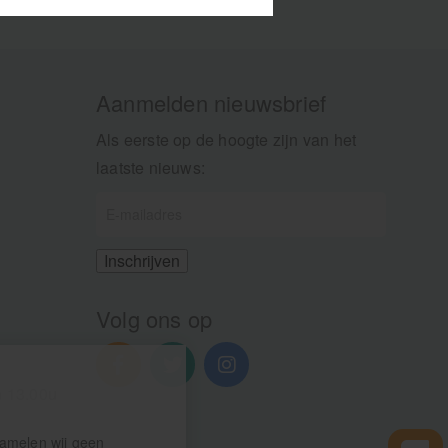
Aanmelden nieuwsbrief
Als eerste op de hoogte zijn van het
laatste nieuws:
Volg ons op
n 13.00u
zamelen wij geen