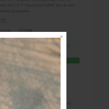
 van de C-A-T Tourniquet GEN7 kun je een
bloeding stoppen.
rder
nummer
117238
0,41
excl.
incl.
54,95
9% BTW
9% BTW
+
In winkelmand
iet
vertijd
1-2 werkdagen
leen online verkrijgbaar
t artikel kan niet geretourneerd of geruild