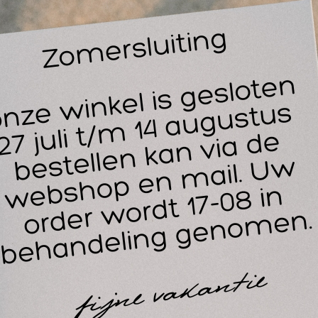
To
 C-A-T Tourniquet GEN7 is een van de meest gebruikte tourni
reld en wordt o.a. door nagenoeg alle NAVO landen gebruikt
derlandse krijgsmacht, arrestatieteams van de politie en vers
viele medische diensten zoals ambulancediensten, Spoed Ei
T’s gebruiken deze tourniquet.
danks dat het vrij eenvoudig is om de tourniquet te gebruiken
lang om het gebruik te trainen. Tijdens het meerdere malen 
n tourniquet verliest het kracht. Deze tourniquets zijn hiermee
aktijk. Daarom bieden wij u speciaal voor trainingsdoeleinden
elvuldig oefenen en niet per ongeluk een gebruikte tournique
urniquet.