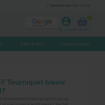
Klantenservice
0492 792 482
0
winkelmand
mijn account
es
EHBO en BHV
Pedicure artikelen
-T Tourniquet blauw
N7
van levensreddend belang dat een hevige
 zo snel mogelijk wordt gestopt. Met het