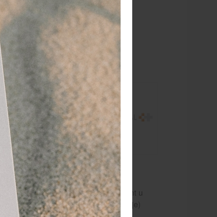
urniquet voor trainingsdoeleinden!
quet ter
, maar ook de
chillende
sende Hulp en
 is het van
gebruiken van
 niet meer geschikt voor gebruik in de
 de blauwe trainingstourniquet. Zo kunt u
t verwarren met een ongebruikte (oranje)