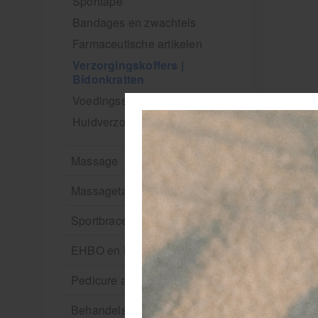
Sporttape
Bandages en zwachtels
Farmaceutische artikelen
Verzorgingskoffers |
Bidonkratten
Voedingssupplementen
Huidverzorging
Massage
Massagetafels
Sportbraces
EHBO en BHV
Pedicure artikelen
Behandelstoel elektrisch