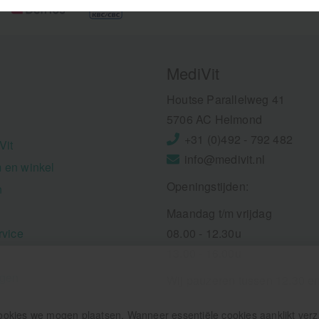
MediVit
Houtse Parallelweg 41
5706 AC Helmond
+31 (0)492 - 792 482
Vit
info@medivit.nl
 en winkel
Openingstijden:
n
Maandag t/m vrijdag
rvice
08.00 - 12.30u
13.00 - 16.00u
ngen
Wij pauzeren tussen 12.30 e
ookies we mogen plaatsen. Wanneer essentiële cookies aanklikt ver