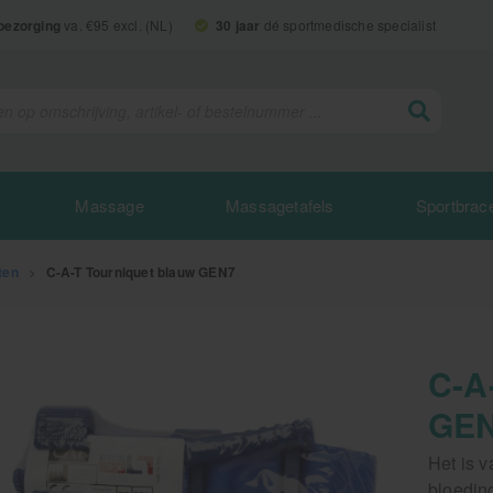
 bezorging
va. €95 excl. (NL)
30 jaar
dé sportmedische specialist
Massage
Massagetafels
Sportbrac
ten
>
C-A-T Tourniquet blauw GEN7
C-A
GE
Het is 
bloeding