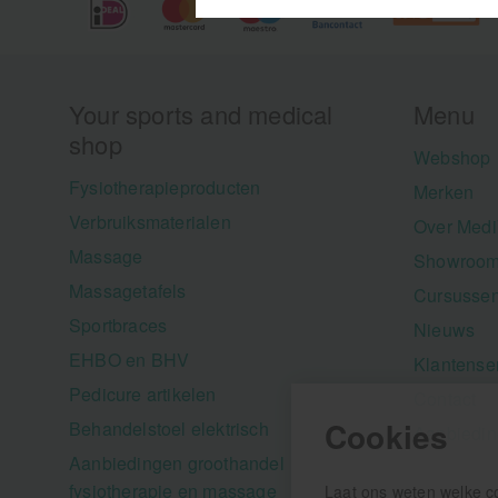
Your sports and medical
Menu
shop
Webshop
Fysiotherapieproducten
Merken
Verbruiksmaterialen
Over Medi
Massage
Showroom
Massagetafels
Cursusse
Sportbraces
Nieuws
EHBO en BHV
Klantense
Pedicure artikelen
Contact
Cookies
Behandelstoel elektrisch
Aanbiedi
Aanbiedingen groothandel
fysiotherapie en massage
Laat ons weten welke c