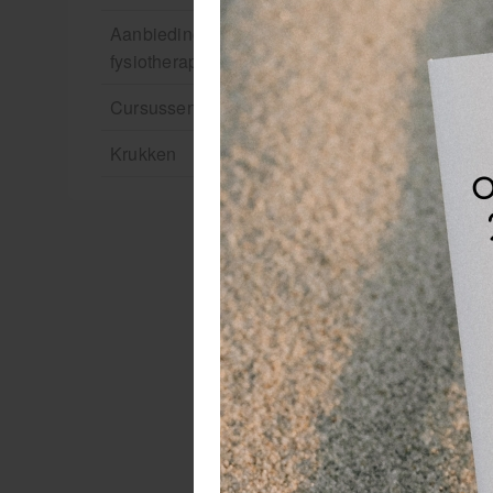
Aanbiedingen groothandel
fysiotherapie en massage
Cursussen
Krukken
De
we
Ne
ci
MM
On
be
ee
pr
ve
to