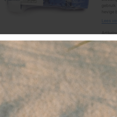
gebruik
hevige 
Lees ve
Artikel
5
-
favor
Le
Al
Di