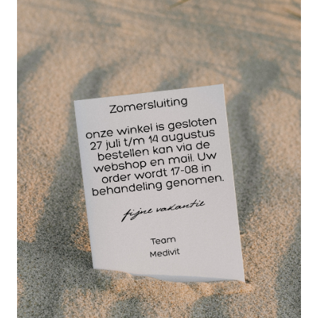
30 jaar
dé paramedisch specialist
Cambric windsel is
licht steungevend
(door dichte weving),
niet elastisch
fixatiewindsel, 100%
katoen. Trekvast. 27
draads gaas met
rafelvrije randen.
Was- en steriliseer-baar. Per stuk verpakt in
cellofaan. Cambric windsel is een stevig niet-
elastisch fixatiewindsel en wordt gebruikt voor het