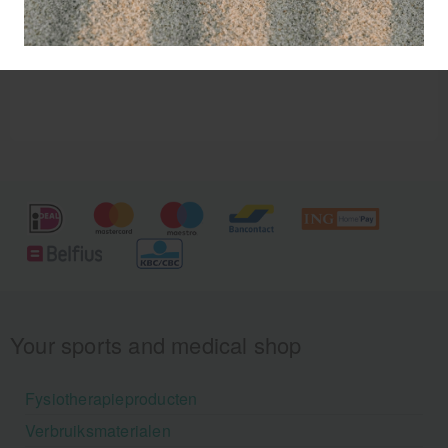
fixeren van verbanden of spalken.
Your sports and medical shop
Fysiotherapieproducten
Verbruiksmaterialen