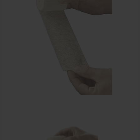
EHBO en BHV
Verbandtrommels
Pleisters
Verband
Brandwonden verzorging
Desinfectie middelen
Handschoenen en bescherming
Medische hulpmiddelen
Veiligheidshesjes
Diversen EHBO en BHV
Pedicure artikelen