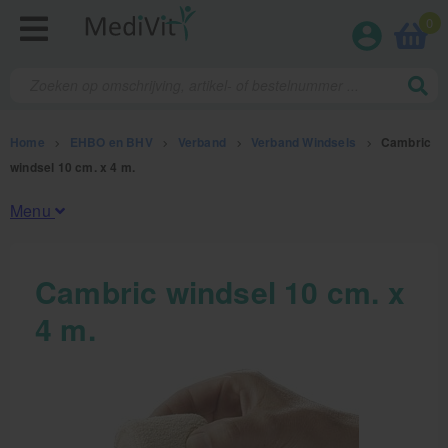
0
Home
>
EHBO en BHV
>
Verband
>
Verband Windsels
>
Cambric
windsel 10 cm. x 4 m.
Menu
Fysiotherapieproducten
Cambric windsel 10 cm. x
4 m.
Verbruiksmaterialen
Massage
Massagetafels
Sportbraces