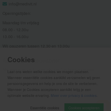
info@medivit.nl
Openingstijden:
Maandag t/m vrijdag
08.00 - 12.30u
13.00 - 16.00u
Wij pauzeren tussen 12.30 en 13.00u
Cookies
Aanmelden nieuwsbrief
Als eerste op de hoogte zijn van het laatste nieuws:
Laat ons weten welke cookies we mogen plaatsen.
Wanneer essentiële cookies aanklikt verzamelen wij geen
persoonsgegevens en help je ons de site te verbeteren.
Wanneer je Cookies accepteren aanklikt krijg je een
optimale website ervaring.
Meer over privacy & cookies
.
Essentiële cookies
Cookies accepteren