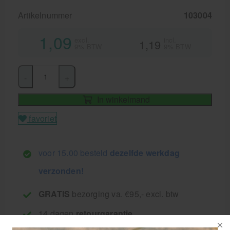
Artikelnummer
103004
1,09
excl.
incl.
1,19
9% BTW
9% BTW
-
+
In winkelmand
favoriet
voor 15.00 besteld
dezelfde werkdag
verzonden!
GRATIS
bezorging va. €95,- excl. btw
14 dagen
retourgarantie