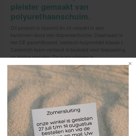
pleister gemaakt van
polyurethaanschuim.
Dit product is latexvrij en zit verpakt in een
kartonnen doos met dispenserfunctie. Daarnaast is
het CE gecertificeerd, medisch hulpmiddel klasse I.
Cederroth foam verband is bedoeld voor toepassing
op kleine wonden. De foam pleister is
huidvriendelijk en ademend, hecht niet aan de
wond en verliest zijn kleefkracht niet onder water.
Cederroth soft foam kan ook samen met zalf of
crème worden gebruikt. Cederroth soft foam na
gebruik weggooien bij grofvuil.
Cederroth Soft Foam Bandage Beige
fungeert zowel als pleister als verband en
is geschikt voor kleinere wonden.