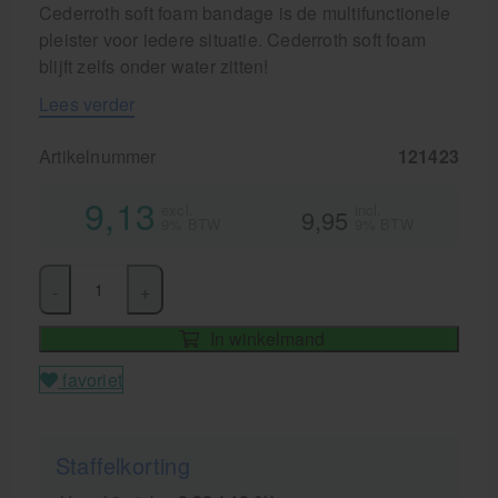
Cederroth soft foam bandage is de multifunctionele
pleister voor iedere situatie. Cederroth soft foam
blijft zelfs onder water zitten!
Lees verder
Artikelnummer
121423
9,13
excl.
incl.
9,95
9% BTW
9% BTW
-
+
In winkelmand
favoriet
Staffelkorting