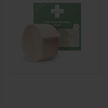
Meten en testen
Dry Needling
Echogel & Ultrasoundgel
Verbruiksmaterialen
Massage
Massagetafels
Sportbraces
EHBO en BHV
Pedicure artikelen
Behandelstoel elektrisch
Aanbiedingen groothandel fysiotherapie en massage