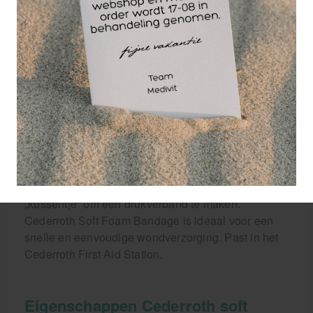
Gemakkelijk aan te brengen op vingers, handen,
armen, tenen, voeten en benen, etc. Het verband is
geschikt voor alle typen kleine wonden
onafhankelijk van warmte, koude, natheid of
droogte en blijft zitten, zelfs in water.
Cederroth Soft Foam Bandage is een zelfhechtende
pleister en bevat dus geen lijm. Dit betekent dat
deze niet vastplakt aan uw huid of haar. Scheur
gewoon een passend stuk af en wind dit rond het
gewonde lichaamsdeel. Bij een sterke bloeding
vormt u een stuk Soft Foam Bandage tot een
„kussentje” om een drukverband te maken.
Cederroth Soft Foam Bandage is ideaal voor een
snelle en eenvoudige wondverzorging. Past in het
Cederroth First Aid Station.
Eigenschappen Cederroth soft