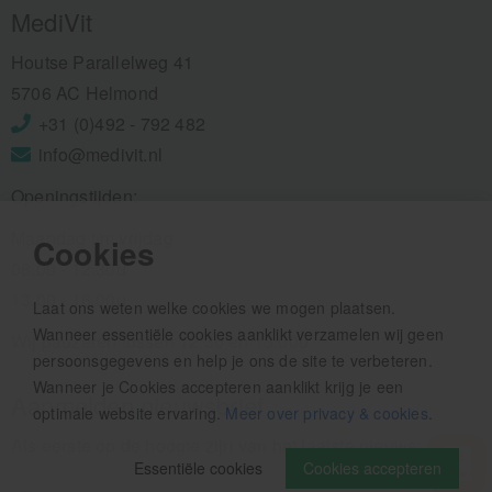
MediVit
Houtse Parallelweg 41
5706 AC Helmond
+31 (0)492 - 792 482
info@medivit.nl
Openingstijden:
Maandag t/m vrijdag
Cookies
08.00 - 12.30u
13.00 - 16.00u
Laat ons weten welke cookies we mogen plaatsen.
Wanneer essentiële cookies aanklikt verzamelen wij geen
Wij pauzeren tussen 12.30 en 13.00u
persoonsgegevens en help je ons de site te verbeteren.
Wanneer je Cookies accepteren aanklikt krijg je een
Aanmelden nieuwsbrief
optimale website ervaring.
Meer over privacy & cookies
.
Als eerste op de hoogte zijn van het laatste nieuws:
Essentiële cookies
Cookies accepteren