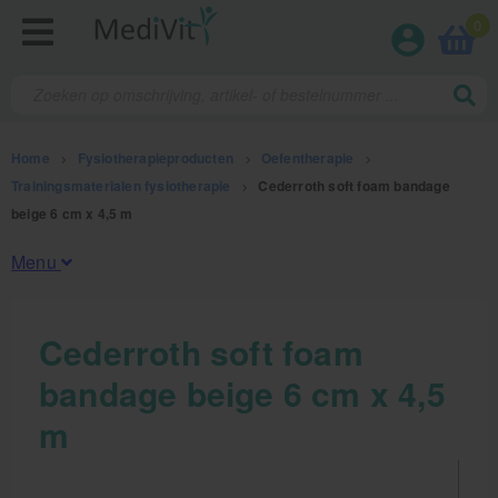
0
Home
>
Fysiotherapieproducten
>
Oefentherapie
>
Trainingsmaterialen fysiotherapie
>
Cederroth soft foam bandage
beige 6 cm x 4,5 m
Menu
Fysiotherapieproducten
Cederroth soft foam
bandage beige 6 cm x 4,5
Oefentherapie
m
Koude en warmte therapie
Anatomie posters en skeletten